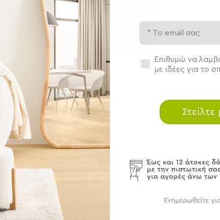
Email
Χαρα
εγέθυνση
Συγκατάθεση
Επιθυμώ να λαμβά
Πο
με ιδέες για το σπ
 προϊόντα
Δι
Τε
Στείλτε
Περ
Αποσ