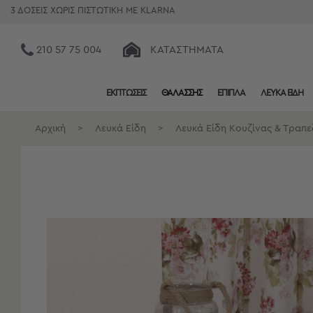
3 ΔΟΣΕΙΣ ΧΩΡΙΣ ΠΙΣΤΩΤΙΚΗ ΜΕ KLARNA
210 57 75 004
ΚΑΤΑΣΤΉΜΑΤΑ
ΕΚΠΤΩΣΕΙΣ
ΘΑΛΑΣΣΗΣ
ΕΠΙΠΛΑ
ΛΕΥΚΑ ΕΙΔΗ
Κατηγορίες
Προβολή
Αρχική
>
Λευκά Είδη
>
Λευκά Είδη Κουζίνας & Τραπε
Όλων
Σεντόνια
Κουβερλί
Ριχτάρια
Πετσέτες
Κουρτίνες
Χαλιά
Φωτιστικά
Έπιπλα
Διακοσμητικά
Είδη
Κουζίνας