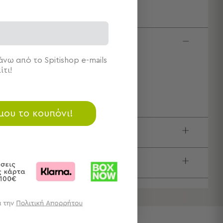
κτηριστικά
νω από το Spitishop e-mails
ιότητα: 40% Βαμβάκι 60% Polyester
ίτι!
αστάσεις: 140x240
μάχια: 1 Τραπεζομάντηλο 140x240
 μου το κουπόνι!
ιγραφή
τολές & Αλλαγές