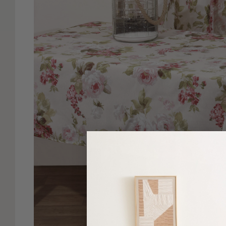
Είδη
Μπάνιου
Οργάνωση
Σπιτιού
Βρεφικά
Παιδικά
Ένδυση
Δωμάτια
Κρεβατοκάμαρα
Σαλόνι
Μπάνιο
Κουζίνα
Βρεφικό
Δωμάτιο
Παιδικό
Δωμάτιο
Εποχιακά
Πετσέτες