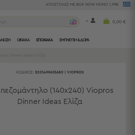
ΑΠΟΣΤΟΛΕΣ ΜΕ BOX NOW ΜΟΝΟ 1,99€
ριχτάρια
0,00 €
ΑΝΩΣΗ
ΟΙΚΙΑΚΑ
ΕΠΟΧΙΑΚΑ
ΈΜΠΝΕΥΣΗ & ΔΏΡΑ
ros Dinner Ideas Ελίζα
ΚΩΔΙΚΌΣ:
5201499635680
|
VIOPROS
πεζομάντηλο (140x240) Viopros
Dinner Ideas Ελίζα