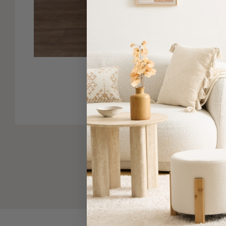
-
Παρεό
Πετσέτες
Πατήστε για μ
-
Παρεό
Προβολή
Δείτε παρόμοια
Όλων
Πετσέτες
Ενηλίκων
Παρεό
Καφτάνια
–
Πόντσο
Παιδικές
Πετσέτες
Τσάντες
-
Νεσεσέρ