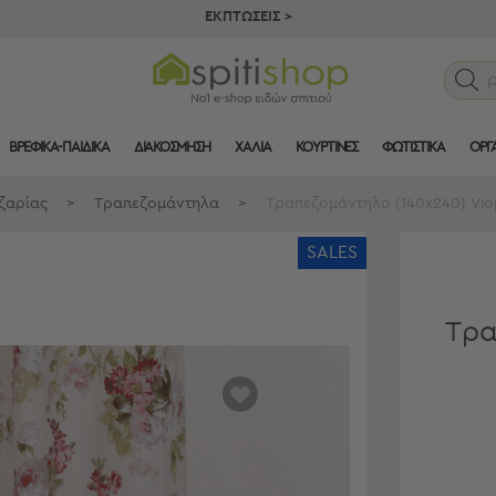
ΕΚΠΤΩΣΕΙΣ >
ΒΡΕΦΙΚΑ-ΠΑΙΔΙΚΑ
ΔΙΑΚΟΣΜΗΣΗ
ΧΑΛΙΑ
ΚΟΥΡΤΙΝΕΣ
ΦΩΤΙΣΤΙΚΑ
ΟΡΓ
ζαρίας
>
Τραπεζομάντηλα
>
Τραπεζομάντηλο (140x240) Viop
SALES
Τρα
αγαπημένα
μου