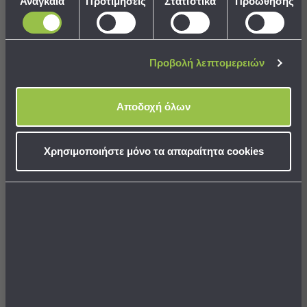
Αναγκαία
Προτιμήσεις
Στατιστικά
Προώθησης
Παραλίας
συγκατάθεσης
Αντικολλητικό Ταψί
Αντικολλητικό Ταψί
Εξοπλισμός
Αθρακούχου Χάλυβα
Ανθρακούχου Χάλυβα
&
Στρογγυλό
Ορθογώνιο
Είδη
Προβολή λεπτομερειών
Παραλίας
9,90 €
10,50 €
Προβολή
Όλων
Αποδοχή όλων
Ομπρέλες
ΔΙΑΘΕΣΙΜΟ
ΔΙΑΘΕΣΙΜΟ
Θαλάσσης
Αποστολή σε 6 ημέρες
Αποστολή σε 6 ημέρες
Σκίαστρα
Χρησιμοποιήστε μόνο τα απαραίτητα cookies
Παραλίας
Ψάθες
Καρεκλάκια
ΣΤΟ ΚΑΛΑΘΙ
ΣΤΟ ΚΑΛΑΘΙ
Παραλίας
Είδη
Camping
Best Sellers
Είδη
Camping
Σκηνές