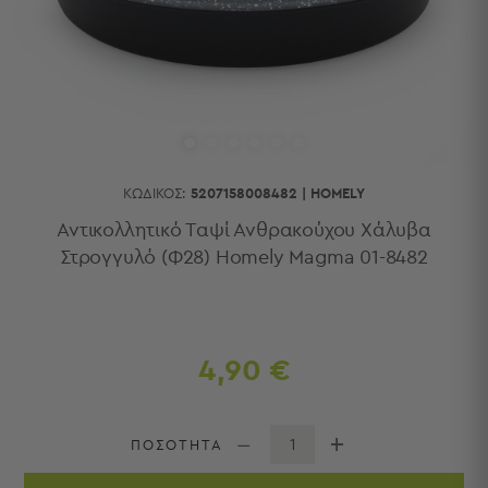
Κουζίνας
Είδη
Μπάνιου
Οργάνωση
Σπιτιού
Βρεφικά
Παιδικά
Ένδυση
ΚΩΔΙΚΌΣ:
5207158008482
|
HOMELY
Δωμάτια
Αντικολλητικό Ταψί Ανθρακούχου Χάλυβα
Στρογγυλό (Φ28) Homely Magma 01-8482
Κρεβατοκάμαρα
Σαλόνι
Μπάνιο
Κουζίνα
Βρεφικό
4,90 €
Δωμάτιο
Παιδικό
Δωμάτιο
ΠΟΣΟΤΗΤΑ
Εποχιακά