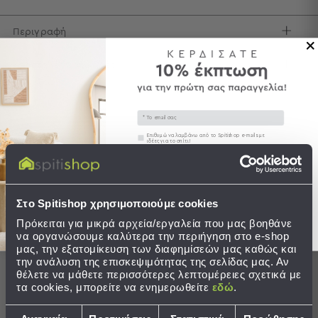
Τσάντες
Περιγραφή
-
Νεσεσέρ
Τσάντες
Αποστολές & Αλλαγές
Θαλάσσης
Νεσεσέρ
Παραλίας
Email
Συγκατάθεση
Επιθυμώ να λαμβάνω από το Spitishop e-mails με
Σαγιονάρες
ιδέες για το σπίτι!
Ολοκληρώστε το σετ
Σαγιονάρες
Στείλτε μου το κουπόνι!
Προβολή
Όλων
Στο Spitishop χρησιμοποιούμε cookies
Ανδρικές
Πρόκειται για μικρά αρχεία/εργαλεία που μας βοηθάνε
Γυναικείες
να οργανώσουμε καλύτερα την περιήγηση στο e-shop
Παιδικές
μας, την εξατομίκευση των διαφημίσεών μας καθώς και
την ανάλυση της επισκεψιμότητας της σελίδας μας. Αν
Εξοπλισμός
θέλετε να μάθετε περισσότερες λεπτομέρειες σχετικά με
τα cookies, μπορείτε να ενημερωθείτε
εδώ
.
&
Είδη
Επιλογή