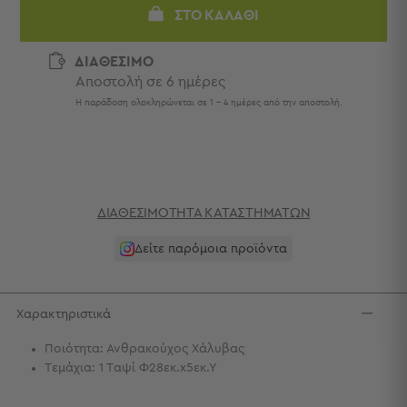
Πετσέτες
ΣΤΟ ΚΑΛΆΘΙ
-
Παρεό
ΔΙΑΘΕΣΙΜΟ
Αποστολή σε 6 ημέρες
Πετσέτες
-
Η παράδοση ολοκληρώνεται σε 1 - 4 ημέρες από την αποστολή.
Παρεό
Προβολή
Όλων
Πετσέτες
Ενηλίκων
ΔΙΑΘΕΣΙΜΌΤΗΤΑ ΚΑΤΑΣΤΗΜΆΤΩΝ
Παρεό
Καφτάνια
Δείτε παρόμοια προϊόντα
–
Πόντσο
Παιδικές
Χαρακτηριστικά
Πετσέτες
Ποιότητα: Ανθρακούχος Χάλυβας
Τσάντες
Τεμάχια: 1 Ταψί Φ28εκ.x5εκ.Υ
-
Νεσεσέρ