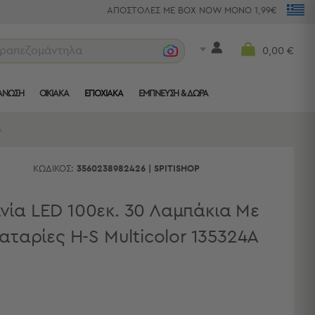
ΑΠΟΣΤΟΛΕΣ ΜΕ BOX NOW ΜΟΝΟ 1,99€
πετσέτ
0,00 €
ΑΝΩΣΗ
ΟΙΚΙΑΚΑ
ΕΠΟΧΙΑΚΑ
ΈΜΠΝΕΥΣΗ & ΔΏΡΑ
A
ΚΩΔΙΚΌΣ:
3560238982426
|
SPITISHOP
ινία LED 100εκ. 30 Λαμπάκια Με
αταρίες H-S Multicolor 135324A