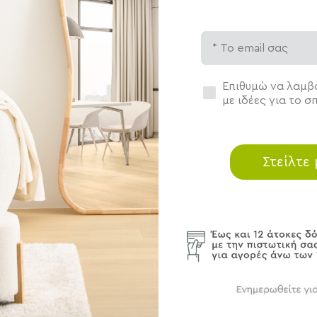
Πο
Email
Τε
Λα
Τύ
Συγκατάθεση
Επιθυμώ να λαμβά
με ιδέες για το σπ
Περ
Στείλτε
Αποσ