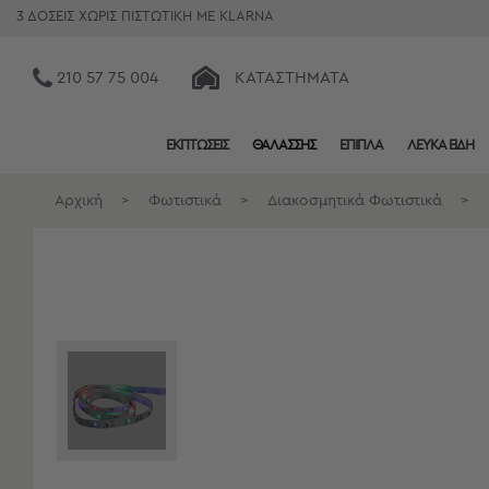
3 ΔΟΣΕΙΣ ΧΩΡΙΣ ΠΙΣΤΩΤΙΚΗ ΜΕ KLARNA
210 57 75 004
ΚΑΤΑΣΤΉΜΑΤΑ
ΕΚΠΤΩΣΕΙΣ
ΘΑΛΑΣΣΗΣ
ΕΠΙΠΛΑ
ΛΕΥΚΑ ΕΙΔΗ
Κατηγορίες
Προβολή
Αρχική
>
Φωτιστικά
>
Διακοσμητικά Φωτιστικά
>
Όλων
Σεντόνια
Κουβερλί
Ριχτάρια
Πετσέτες
Κουρτίνες
Χαλιά
Φωτιστικά
Έπιπλα
Διακοσμητικά
Είδη
Κουζίνας