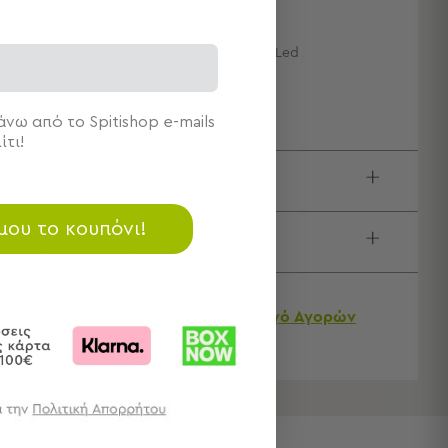
ιότητα: Πλαστικό
μάχια: 1 Λεντοταινία 100εκ.Μx5εκ.Π Με 30 Led
μπάκια
πος Ντουί: Ενσωματωμένο LED
νω από το Spitishop e-mails
ίτι!
ιγραφή
 μου το κουπόνι!
τολές & Αλλαγές
Χρειάζεστε βοήθεια;
Δείτε τον
Οδηγό Αγορών