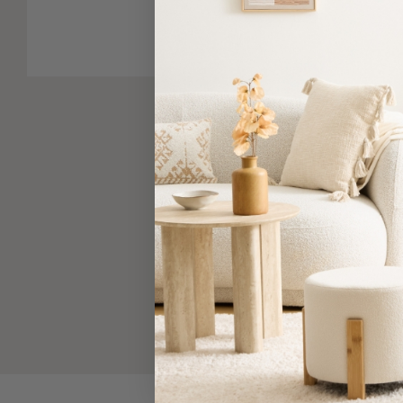
-
Παρεό
Πετσέτες
-
Παρεό
Προβολή
Όλων
Πετσέτες
Ενηλίκων
Παρεό
Καφτάνια
–
Πόντσο
Παιδικές
Πετσέτες
Τσάντες
-
Νεσεσέρ