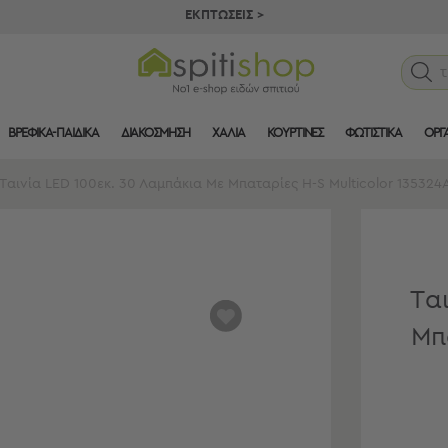
ΕΚΠΤΩΣΕΙΣ >
ΒΡΕΦΙΚΑ-ΠΑΙΔΙΚΑ
ΔΙΑΚΟΣΜΗΣΗ
ΧΑΛΙΑ
ΚΟΥΡΤΙΝΕΣ
ΦΩΤΙΣΤΙΚΑ
ΟΡΓ
Ταινία LED 100εκ. 30 Λαμπάκια Με Μπαταρίες H-S Multicolor 135324
Τα
αγαπημένα
Μπ
μου