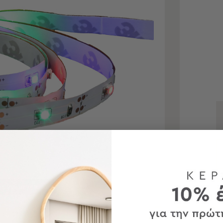
τε για μεγέθυνση
 προϊόντα
Χαρα