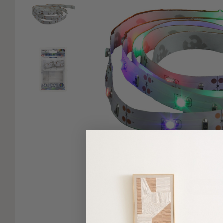
Είδη
Μπάνιου
Οργάνωση
Σπιτιού
Βρεφικά
Παιδικά
Ένδυση
Δωμάτια
Κρεβατοκάμαρα
Σαλόνι
Μπάνιο
Κουζίνα
Βρεφικό
Δωμάτιο
Παιδικό
Δωμάτιο
Πατήσ
Εποχιακά
Δείτε παρόμοια
Πετσέτες