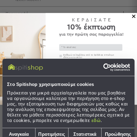
Τσάντες
Περιγραφή
-
Νεσεσέρ
Τσάντες
Αποστολές & Αλλαγές
Θαλάσσης
Νεσεσέρ
Email
Παραλίας
Συγκατάθεση
Επιθυμώ να λαμβάνω από το Spitishop e-mails με
ιδέες για το σπίτι!
Σαγιονάρες
Ολοκληρώστε το σετ
Στείλτε μου το κουπόνι!
Σαγιονάρες
Προβολή
Στο Spitishop χρησιμοποιούμε cookies
Όλων
Ανδρικές
Πρόκειται για μικρά αρχεία/εργαλεία που μας βοηθάνε
να οργανώσουμε καλύτερα την περιήγηση στο e-shop
Γυναικείες
μας, την εξατομίκευση των διαφημίσεών μας καθώς και
Παιδικές
την ανάλυση της επισκεψιμότητας της σελίδας μας. Αν
θέλετε να μάθετε περισσότερες λεπτομέρειες σχετικά με
Εξοπλισμός
τα cookies, μπορείτε να ενημερωθείτε
εδώ
.
&
Είδη
Επιλογή
Αναγκαία
Προτιμήσεις
Στατιστικά
Προώθησης