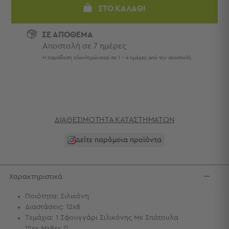
Πετσέτες
ΣΤΟ ΚΑΛΆΘΙ
-
Παρεό
ΣΕ ΑΠΟΘΕΜΑ
Αποστολή σε 7 ημέρες
Πετσέτες
-
Η παράδοση ολοκληρώνεται σε 1 - 4 ημέρες από την αποστολή.
Παρεό
Προβολή
Όλων
Πετσέτες
Ενηλίκων
ΔΙΑΘΕΣΙΜΌΤΗΤΑ ΚΑΤΑΣΤΗΜΆΤΩΝ
Παρεό
Καφτάνια
Δείτε παρόμοια προϊόντα
–
Πόντσο
Παιδικές
Χαρακτηριστικά
Πετσέτες
Ποιότητα: Σιλικόνη
Τσάντες
Διαστάσεις: 12x8
-
Τεμάχια: 1 Σφουγγάρι Σιλικόνης Με Σπάτουλα
Νεσεσέρ
12εκ.Μx8εκ.Π