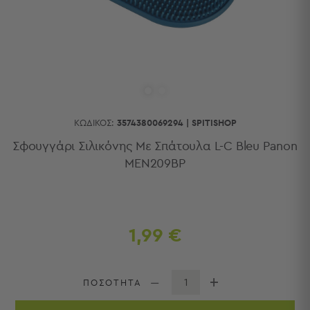
Κουζίνας
Είδη
Μπάνιου
Οργάνωση
Σπιτιού
Βρεφικά
Παιδικά
Ένδυση
ΚΩΔΙΚΌΣ:
3574380069294
|
SPITISHOP
Δωμάτια
Σφουγγάρι Σιλικόνης Με Σπάτουλα L-C Bleu Panon
MEN209BP
Κρεβατοκάμαρα
Σαλόνι
Μπάνιο
Κουζίνα
Βρεφικό
1,99 €
Δωμάτιο
Παιδικό
Δωμάτιο
ΠΟΣΟΤΗΤΑ
Εποχιακά