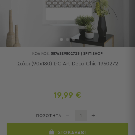
Κουζίνας
Είδη
Μπάνιου
Οργάνωση
Σπιτιού
Βρεφικά
Παιδικά
Ένδυση
ΚΩΔΙΚΌΣ:
3574389502723
|
SPITISHOP
Δωμάτια
Στόρι (90x180) L-C Art Deco Chic 1950272
Κρεβατοκάμαρα
Σαλόνι
Μπάνιο
Κουζίνα
19,99 €
Βρεφικό
Δωμάτιο
Παιδικό
ΠΟΣΟΤΗΤΑ
Δωμάτιο
Εποχιακά
ΣΤΟ ΚΑΛΆΘΙ