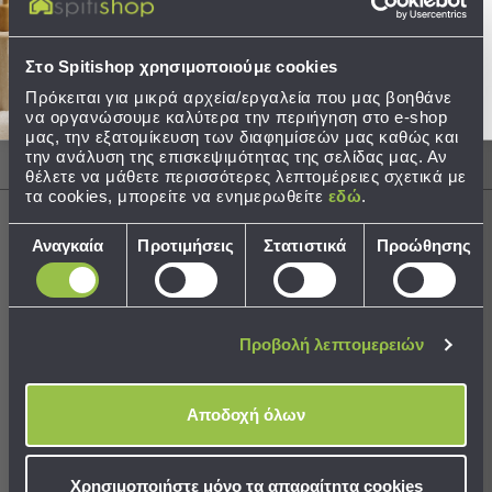
Στείλτε μου το κουπόνι!
Τσάντες
-
Περιγραφή
Στο Spitishop χρησιμοποιούμε cookies
Νεσεσέρ
Πρόκειται για μικρά αρχεία/εργαλεία που μας βοηθάνε
Τσάντες
Φροντίδα / Οδηγίες Πλύσης
να οργανώσουμε καλύτερα την περιήγηση στο e-shop
Θαλάσσης
μας, την εξατομίκευση των διαφημίσεών μας καθώς και
Νεσεσέρ
την ανάλυση της επισκεψιμότητας της σελίδας μας. Αν
Αποστολές & Αλλαγές
Παραλίας
θέλετε να μάθετε περισσότερες λεπτομέρειες σχετικά με
τα cookies, μπορείτε να ενημερωθείτε
εδώ
.
Σαγιονάρες
Επιλογή
Αναγκαία
Προτιμήσεις
Στατιστικά
Προώθησης
Σαγιονάρες
συγκατάθεσης
Προβολή
Χρειάζεστε βοήθεια;
Δείτε τον
Οδηγό Αγορών
Όλων
Ανδρικές
Προβολή λεπτομερειών
Γυναικείες
Παιδικές
Αποδοχή όλων
Εξοπλισμός
Best Sellers
&
Είδη
Χρησιμοποιήστε μόνο τα απαραίτητα cookies