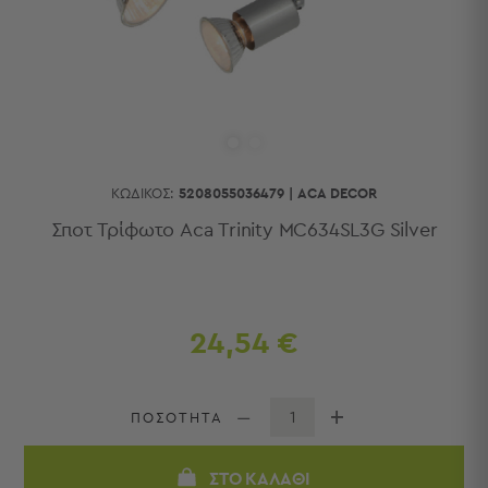
Κουζίνας
Είδη
Μπάνιου
Οργάνωση
Σπιτιού
Βρεφικά
Παιδικά
Ένδυση
ΚΩΔΙΚΌΣ:
5208055036479
|
ACA DECOR
Δωμάτια
Σποτ Τρίφωτο Aca Trinity MC634SL3G Silver
Κρεβατοκάμαρα
Σαλόνι
Μπάνιο
Κουζίνα
24,54 €
Βρεφικό
Δωμάτιο
Παιδικό
ΠΟΣΟΤΗΤΑ
Δωμάτιο
Εποχιακά
ΣΤΟ ΚΑΛΆΘΙ