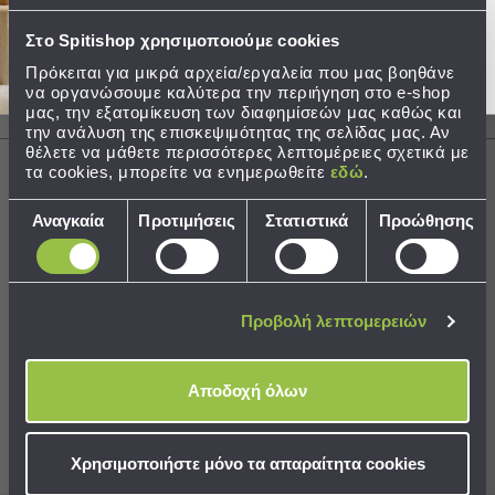
Τσάντες
Στο Spitishop χρησιμοποιούμε cookies
-
Περιγραφή
Πρόκειται για μικρά αρχεία/εργαλεία που μας βοηθάνε
Νεσεσέρ
να οργανώσουμε καλύτερα την περιήγηση στο e-shop
Τσάντες
μας, την εξατομίκευση των διαφημίσεών μας καθώς και
Αποστολές & Αλλαγές
Θαλάσσης
την ανάλυση της επισκεψιμότητας της σελίδας μας. Αν
θέλετε να μάθετε περισσότερες λεπτομέρειες σχετικά με
Νεσεσέρ
τα cookies, μπορείτε να ενημερωθείτε
εδώ
.
Παραλίας
Επιλογή
Σαγιονάρες
Αναγκαία
Προτιμήσεις
Στατιστικά
Προώθησης
Χρειάζεστε βοήθεια;
συγκατάθεσης
Δείτε τον
Οδηγό Αγορών
Σαγιονάρες
Προβολή
Όλων
Προβολή λεπτομερειών
Ανδρικές
Γυναικείες
Παιδικές
Best Sellers
Αποδοχή όλων
Εξοπλισμός
&
Συνδυάστε με
Δείτε επίσης
Χρησιμοποιήστε μόνο τα απαραίτητα cookies
Είδη