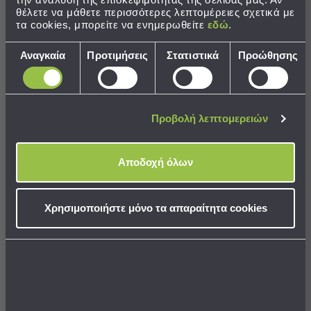
Παραλίας
θέλετε να μάθετε περισσότερες λεπτομέρειες σχετικά με
τα cookies, μπορείτε να ενημερωθείτε
εδώ
.
Εξοπλισμός
&
Επιλογή
Αναγκαία
Προτιμήσεις
Στατιστικά
Προώθησης
Είδη
συγκατάθεσης
Παραλίας
Προβολή
Όλων
Προβολή λεπτομερειών
Ομπρέλες
Σποτ Μονόφωτο Aca Monte
Σποτ Μονόφωτο Aca Monte
Θαλάσσης
MK141S10G Cement
MK131S10G Cement
Σκίαστρα
Αποδοχή όλων
18,76 €
19,92 €
Παραλίας
Ψάθες
Καρεκλάκια
Χρησιμοποιήστε μόνο τα απαραίτητα cookies
Παραλίας
ΣΕ ΑΠΟΘΕΜΑ
ΔΙΑΘΕΣΙΜΟ
Αποστολή σε 6 ημέρες
Αποστολή σε 6 ημέρες
Είδη
Camping
Είδη
ΣΤΟ ΚΑΛΑΘΙ
ΣΤΟ ΚΑΛΑΘΙ
Camping
Σκηνές