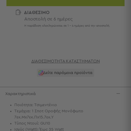
Πετσέτες
-
ΔΙΑΘΕΣΙΜΟ
Παρεό
Αποστολή σε 6 ημέρες
Πετσέτες
Η παράδοση ολοκληρώνεται σε 1 - 4 ημέρες από την αποστολή.
-
Παρεό
Προβολή
Όλων
Πετσέτες
ΔΙΑΘΕΣΙΜΌΤΗΤΑ ΚΑΤΑΣΤΗΜΆΤΩΝ
Ενηλίκων
Παρεό
Δείτε παρόμοια προϊόντα
Καφτάνια
–
Πόντσο
Χαρακτηριστικά
Παιδικές
Πετσέτες
Ποιότητα: Τσιμεντένιο
Τεμάχια: 1 Σποτ Οροφής Μονόφωτο
Τσάντες
7εκ.Μx7εκ.Πx15.7εκ.Υ
-
Τύπος Ντουί: GU10
Νεσεσέρ
Ισχύς (Watt): Έως 35 Watt