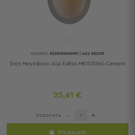
Κουζίνας
Είδη
Μπάνιου
Οργάνωση
Σπιτιού
Βρεφικά
Παιδικά
Ένδυση
ΚΩΔΙΚΌΣ:
5208055060931
|
ACA DECOR
Δωμάτια
Σποτ Μονόφωτο Aca Faltso MK151S16G Cement
Κρεβατοκάμαρα
Σαλόνι
Μπάνιο
Κουζίνα
25,61 €
Βρεφικό
Δωμάτιο
Παιδικό
ΠΟΣΟΤΗΤΑ
Δωμάτιο
Εποχιακά
ΣΤΟ ΚΑΛΆΘΙ