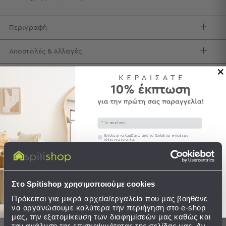
Τσάντες
-
Περιγραφή
Νεσεσέρ
Τσάντες
Αποστολές & Αλλαγές
Θαλάσσης
Νεσεσέρ
Παραλίας
Σαγιονάρες
Χρειάζεστε βοήθεια;
Δείτε τον
Οδηγό Αγορών
Σαγιονάρες
Email
Προβολή
Συγκατάθεση
Επιθυμώ να λαμβάνω από το Spitishop e-mails με
Όλων
ιδέες για το σπίτι!
Ανδρικές
Στείλτε μου το κουπόνι!
Γυναικείες
Παιδικές
Ολοκληρώστε το σετ
Στο Spitishop χρησιμοποιούμε cookies
Εξοπλισμός
Πρόκειται για μικρά αρχεία/εργαλεία που μας βοηθάνε
&
να οργανώσουμε καλύτερα την περιήγηση στο e-shop
Είδη
μας, την εξατομίκευση των διαφημίσεών μας καθώς και
την ανάλυση της επισκεψιμότητας της σελίδας μας. Αν