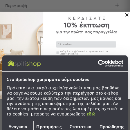
Περιγραφή
Τσάντες
-
Αποστολές & Αλλαγές
Νεσεσέρ
Τσάντες
Θαλάσσης
Νεσεσέρ
Email
Παραλίας
Συγκατάθεση
Επιθυμώ να λαμβάνω από το Spitishop e-mails με
Ολοκληρώστε το σετ
ιδέες για το σπίτι!
Σαγιονάρες
Στείλτε μου το κουπόνι!
Σαγιονάρες
Προβολή
Στο Spitishop χρησιμοποιούμε cookies
Όλων
Ανδρικές
Πρόκειται για μικρά αρχεία/εργαλεία που μας βοηθάνε
να οργανώσουμε καλύτερα την περιήγηση στο e-shop
Γυναικείες
μας, την εξατομίκευση των διαφημίσεών μας καθώς και
Παιδικές
την ανάλυση της επισκεψιμότητας της σελίδας μας. Αν
θέλετε να μάθετε περισσότερες λεπτομέρειες σχετικά με
Εξοπλισμός
τα cookies, μπορείτε να ενημερωθείτε
εδώ
.
&
Είδη
Επιλογή
Αναγκαία
Προτιμήσεις
Στατιστικά
Προώθησης