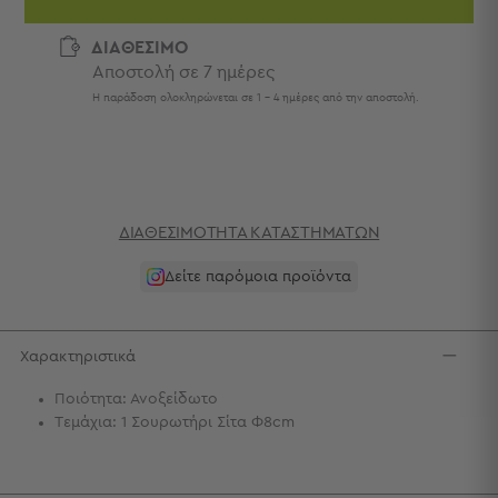
Πετσέτες
-
ΔΙΑΘΕΣΙΜΟ
Παρεό
Αποστολή σε 7 ημέρες
Πετσέτες
Η παράδοση ολοκληρώνεται σε 1 - 4 ημέρες από την αποστολή.
-
Παρεό
Προβολή
Όλων
Πετσέτες
ΔΙΑΘΕΣΙΜΌΤΗΤΑ ΚΑΤΑΣΤΗΜΆΤΩΝ
Ενηλίκων
Παρεό
Δείτε παρόμοια προϊόντα
Καφτάνια
–
Πόντσο
Χαρακτηριστικά
Παιδικές
Πετσέτες
Ποιότητα: Ανοξείδωτο
Τεμάχια: 1 Σουρωτήρι Σίτα Φ8cm
Τσάντες
-
Νεσεσέρ