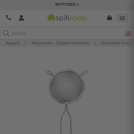
ΕΚΠΤΩΣΕΙΣ >
ριχτάρια
Αρχική
>
Μαγειρική - Ζαχαροπλαστική
>
Εργαλεία Κουζίν
Κατηγορίες
Προβολή
Όλων
Σεντόνια
Κουβερλί
Ριχτάρια
Πετσέτες
Κουρτίνες
Χαλιά
Φωτιστικά
Έπιπλα
Διακοσμητικά
Είδη