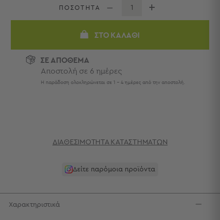
Πετσέτες
ΠΟΣΟΤΗΤΑ
-
Παρεό
ΣΤΟ ΚΑΛΆΘΙ
Πετσέτες
-
ΣΕ ΑΠΟΘΕΜΑ
Παρεό
Αποστολή σε 6 ημέρες
Προβολή
Η παράδοση ολοκληρώνεται σε 1 - 4 ημέρες από την αποστολή.
Όλων
Πετσέτες
Ενηλίκων
Παρεό
Καφτάνια
–
ΔΙΑΘΕΣΙΜΌΤΗΤΑ ΚΑΤΑΣΤΗΜΆΤΩΝ
Πόντσο
Παιδικές
Δείτε παρόμοια προϊόντα
Πετσέτες
Τσάντες
-
Χαρακτηριστικά
Νεσεσέρ