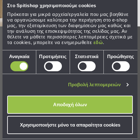
Παραλίας
Στο Spitishop χρησιμοποιούμε cookies
Εξοπλισμός
Πρόκειται για μικρά αρχεία/εργαλεία που μας βοηθάνε
Ίδιο με τη φωτογραφία
Ποιότητα
&
να οργανώσουμε καλύτερα την περιήγηση στο e-shop
Καθόλου
Αρκετά
Απόλυτα
Κακή
Μέτρια
Εξαιρετική
μας, την εξατομίκευση των διαφημίσεών μας καθώς και
Είδη
την ανάλυση της επισκεψιμότητας της σελίδας μας. Αν
Παραλίας
θέλετε να μάθετε περισσότερες λεπτομέρειες σχετικά με
Προβολή
τα cookies, μπορείτε να ενημερωθείτε
εδώ
.
Όλων
Οι πελάτες μας λένε
Ομπρέλες
Επιλογή
Αναγκαία
Προτιμήσεις
Στατιστικά
Προώθησης
Θαλάσσης
συγκατάθεσης
100% rated this product 4-5 stars
Σκίαστρα
Παραλίας
Ψάθες
Προβολή λεπτομερειών
Καρεκλάκια
Παραλίας
Αξιολογήσεις
Αποδοχή όλων
Είδη
Camping
Ε
Χρησιμοποιήστε μόνο τα απαραίτητα cookies
Είδη
Camping
Σκηνές
Επιβεβαιωμένη αγορά