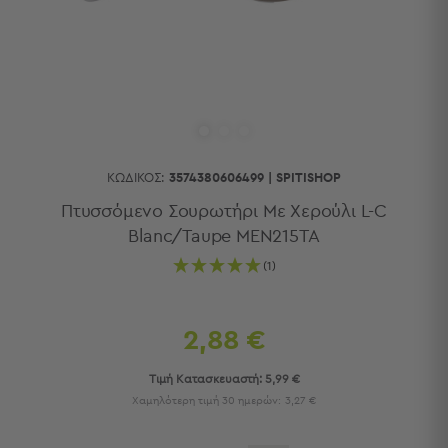
Κουζίνας
Είδη
Μπάνιου
Οργάνωση
Σπιτιού
Βρεφικά
Παιδικά
Ένδυση
ΚΩΔΙΚΌΣ:
3574380606499
|
SPITISHOP
Δωμάτια
Πτυσσόμενο Σουρωτήρι Με Χερούλι L-C
Blanc/Taupe MEN215TA
Κρεβατοκάμαρα
Σαλόνι
(1)
Μπάνιο
Κουζίνα
Βρεφικό
2,88 €
Δωμάτιο
Παιδικό
Τιμή Κατασκευαστή:
5,99 €
Δωμάτιο
Χαμηλότερη τιμή 30 ημερών:
3,27 €
Εποχιακά