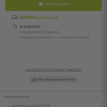
Πετσέτες
ΣΤΟ ΚΑΛΆΘΙ
-
Παρεό
ΔΩΡΕΑΝ
μεταφορικά!
Πετσέτες
ΔΙΑΘΕΣΙΜΟ
-
Αποστολή σε 7 ημέρες
Παρεό
Προβολή
Η παράδοση ολοκληρώνεται σε 1 - 4 ημέρες από την αποστολή.
Όλων
Πετσέτες
Ενηλίκων
Παρεό
Καφτάνια
–
ΔΙΑΘΕΣΙΜΌΤΗΤΑ ΚΑΤΑΣΤΗΜΆΤΩΝ
Πόντσο
Παιδικές
Δείτε παρόμοια προϊόντα
Πετσέτες
Τσάντες
Χαρακτηριστικά
-
Νεσεσέρ
Διαστάσεις: 240x210x175