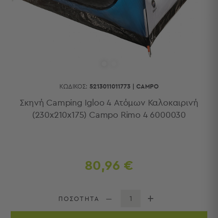
Κουζίνας
Είδη
Μπάνιου
Οργάνωση
Σπιτιού
Βρεφικά
Παιδικά
Ένδυση
ΚΩΔΙΚΌΣ:
5213011011773
|
CAMPO
Δωμάτια
Σκηνή Camping Igloo 4 Ατόμων Καλοκαιρινή
(230x210x175) Campo Rimo 4 6000030
Κρεβατοκάμαρα
Σαλόνι
Μπάνιο
Κουζίνα
Βρεφικό
80,96 €
Δωμάτιο
Παιδικό
Δωμάτιο
ΠΟΣΟΤΗΤΑ
Εποχιακά