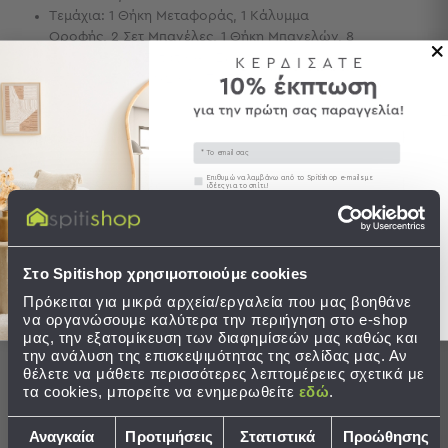
Τεμάχια: 1 Θήκη Μεταφοράς, 1 Κάλυμμα
Τσάντες
Οροφής, 2 Σετ Μπανέλες, 1 Θήκη Μπανελών, 8
-
Πασαλάκια, 4 Εντατήρες Σχοινιών, 1 Σκηνή 4
Νεσεσέρ
Ατόμων 230εκ.Μx210εκ.Πx175εκ.Υ
Τσάντες
Θαλάσσης
Νεσεσέρ
Περιγραφή
Email
Παραλίας
Συγκατάθεση
Επιθυμώ να λαμβάνω από το Spitishop e-mails με
Αποστολές & Αλλαγές
ιδέες για το σπίτι!
Σαγιονάρες
Στείλτε μου το κουπόνι!
Σαγιονάρες
Προβολή
Στο Spitishop χρησιμοποιούμε cookies
Όλων
Ανδρικές
Πρόκειται για μικρά αρχεία/εργαλεία που μας βοηθάνε
Ολοκληρώστε το σετ
να οργανώσουμε καλύτερα την περιήγηση στο e-shop
Γυναικείες
μας, την εξατομίκευση των διαφημίσεών μας καθώς και
Παιδικές
την ανάλυση της επισκεψιμότητας της σελίδας μας. Αν
θέλετε να μάθετε περισσότερες λεπτομέρειες σχετικά με
Εξοπλισμός
τα cookies, μπορείτε να ενημερωθείτε
εδώ
.
&
Είδη
Επιλογή
Αναγκαία
Προτιμήσεις
Στατιστικά
Προώθησης