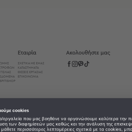
Συνδυάστε με
Δείτε επίσης
Εταιρία
Aκολουθήστε μας
ΡΩΜΉΣ
ΣΧΕΤΙΚΑ ΜΕ ΕΜΑΣ
ΙΣΤΡΟΦΏΝ
ΚΑΤΑΣΤΗΜΑΤΑ
ΓΕΛΊΑΣ
ΘΕΣΕΙΣ ΕΡΓΑΣΙΑΣ
ΔΕΔΟΜΈΝΑ
ΕΠΙΚΟΙΝΩΝΙΑ
SPITISHOP
ιούμε cookies
εία/εργαλεία που μας βοηθάνε να οργανώσουμε καλύτερα την π
ευση των διαφημίσεών μας καθώς και την ανάλυση της επισκεψ
α μάθετε περισσότερες λεπτομέρειες σχετικά με τα cookies, μπο