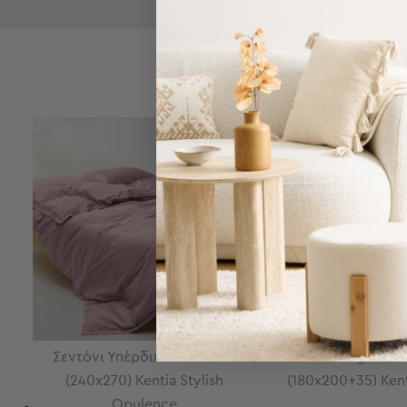
Τσάντες
-
Νεσεσέρ
Τσάντες
Θαλάσσης
Νεσεσέρ
Παραλίας
SALES
Σαγιονάρες
Σαγιονάρες
Προβολή
Όλων
Ανδρικές
Γυναικείες
Παιδικές
Εξοπλισμός
&
Σεντόνι Υπέρδιπλο Επίπεδο
Σεντόνι King Size 
Είδη
(240x270) Kentia Stylish
(180x200+35) Kent
Παραλίας
Opulence