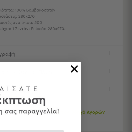
ιότητα: 100% Βαμβακοσατέν
αστάσεις: 280x270
ωστές ανά ίντσα: 300
μάχια: 1 Σεντόνι Επίπεδο 280x270.
ιγραφή
τίδα / Οδηγίες Πλύσης
τολές & Αλλαγές
Χρειάζεστε βοήθεια;
Δείτε τον
Οδηγό Αγορών