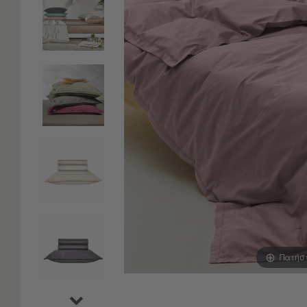
Είδη
Μπάνιου
Οργάνωση
Σπιτιού
Βρεφικά
Παιδικά
Ένδυση
Δωμάτια
Κρεβατοκάμαρα
Σαλόνι
Μπάνιο
Κουζίνα
Βρεφικό
Δωμάτιο
Παιδικό
Δωμάτιο
Πατήσ
Εποχιακά
Πετσέτες