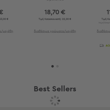
€
18,70 €
1
53,00 €
Τιμή Κατασκευαστή:
22,00 €
Τιμή Κ
Χαμηλότερη
α/μεγέθη
διαθέσιμα χρώματα/μεγέθη
διαθέσι
ΔΩ
Best Sellers