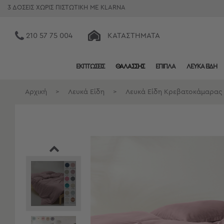
3 ΔΟΣΕΙΣ ΧΩΡΙΣ ΠΙΣΤΩΤΙΚΗ ΜΕ KLARNA
210 57 75 004
ΚΑΤΑΣΤΉΜΑΤΑ
ΕΚΠΤΩΣΕΙΣ
ΘΑΛΑΣΣΗΣ
ΕΠΙΠΛΑ
ΛΕΥΚΑ ΕΙΔΗ
Κατηγορίες
Προβολή
Αρχική
>
Λευκά Είδη
>
Λευκά Είδη Κρεβατοκάμαρας
Όλων
Σεντόνια
Κουβερλί
Ριχτάρια
Πετσέτες
Κουρτίνες
Χαλιά
Φωτιστικά
Έπιπλα
Διακοσμητικά
Είδη
Κουζίνας