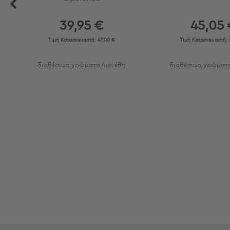
Εξοπλισμός
&
39,95 €
45,05 
Είδη
Τιμή Κατασκευαστή:
47,00 €
Τιμή Κατασκευαστή:
Παραλίας
Προβολή
Όλων
διαθέσιμα χρώματα/μεγέθη
διαθέσιμα χρώματ
Ομπρέλες
Θαλάσσης
Σκίαστρα
Παραλίας
Ψάθες
Καρεκλάκια
Παραλίας
Είδη
Camping
Είδη
Camping
Σκηνές
Sleeping