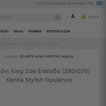
ΑΠΟΣΤΟΛΕΣ ΜΕ BOX NOW ΜΟΝΟ 1,99€
ριχτάρια
0,00 €
ΑΝΩΣΗ
ΟΙΚΙΑΚΑ
ΕΠΟΧΙΑΚΑ
ΈΜΠΝΕΥΣΗ & ΔΏΡΑ
πεδο (280x270) Kentia Stylish Opulence
ΕΠΙΛΈΞΤΕ ΧΑΡΑΚΤΗΡΙΣΤΙΚΌ
ΚΩΔΙΚΌΣ:
|
KENTIA
όνι King Size Επίπεδο (280x270)
Kentia Stylish Opulence