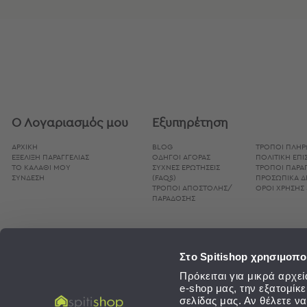
Bags
&
Υποστρώματα
Ισοθερμικές
Τσάντες
Θερμός
Εξοπλισμός
&
Ο Λογαριασμός μου
Εξυπηρέτηση
Αξεσουάρ
ΑΡΧΙΚΗ
BLOG
ΤΡΌΠΟΙ ΠΛΗ
ΕΞΕΛΙΞΗ ΠΑΡΑΓΓΕΛΙΑΣ
ΟΔΗΓΟΊ ΑΓΟΡΆΣ
ΠΟΛΙΤΙΚΉ ΕΠ
Είδη
ΤΟ ΚΑΛΑΘΙ ΜΟΥ
ΣΥΧΝΈΣ ΕΡΩΤΉΣΕΙΣ
ΤΡΌΠΟΙ ΠΑΡΑΓ
Ταξιδίου
ΣΥΝΔΕΣΗ
(FAQS)
ΠΡΟΣΩΠΙΚΆ 
ΤΡΌΠΟΙ ΑΠΟΣΤΟΛΉΣ/
ΌΡΟΙ ΧΡΉΣΗΣ 
ΠΑΡΆΔΟΣΗΣ
Είδη
Ταξιδίου
Μαξιλάρια
&
Στο Spitishop χρησιμοπο
Μάσκες
Ύπνου
Πρόκειται για μικρά αρχ
e-shop μας, την εξατομίκ
Νεσεσέρ
σελίδας μας. Αν θέλετε ν