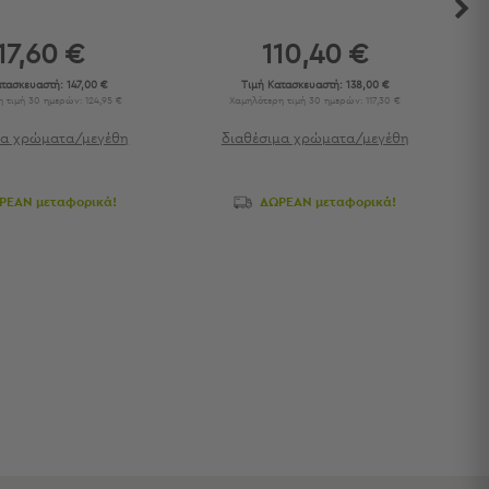
17,60 €
110,40 €
ατασκευαστή:
147,00 €
Τιμή Κατασκευαστή:
138,00 €
 τιμή 30 ημερών: 124,95 €
Χαμηλότερη τιμή 30 ημερών: 117,30 €
μα χρώματα/μεγέθη
διαθέσιμα χρώματα/μεγέθη
ΡΕΑΝ μεταφορικά!
ΔΩΡΕΑΝ μεταφορικά!