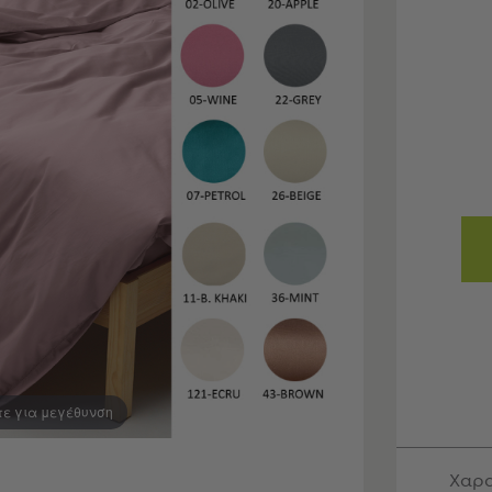
τε για μεγέθυνση
Χαρα