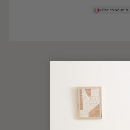
-
Παρεό
Δείτε παρόμοια
Πετσέτες
-
Παρεό
Προβολή
Όλων
Πετσέτες
Ενηλίκων
Παρεό
Καφτάνια
–
Πόντσο
Παιδικές
Πετσέτες
Τσάντες
-
Νεσεσέρ