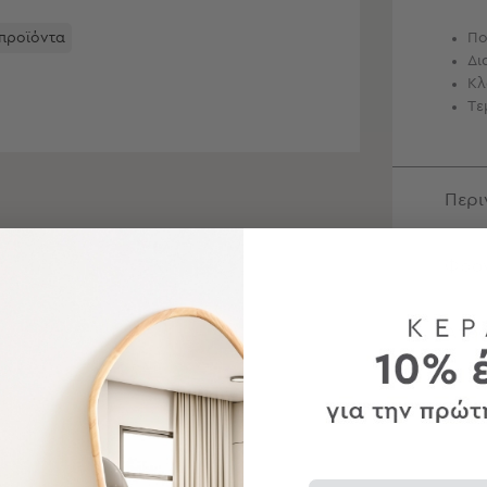
 προϊόντα
Πο
Δι
Κλ
Τε
Περ
Φρον
Αποσ