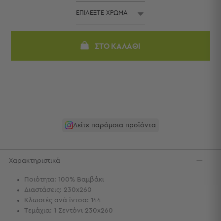
Πετσέτες
-
Παρεό
Πετσέτες
ΣΤΟ ΚΑΛΆΘΙ
-
Παρεό
Προβολή
Όλων
Πετσέτες
Ενηλίκων
Παρεό
Δείτε παρόμοια προϊόντα
Καφτάνια
–
Πόντσο
Χαρακτηριστικά
Παιδικές
Πετσέτες
Ποιότητα: 100% Βαμβάκι
Διαστάσεις: 230x260
Τσάντες
Κλωστές ανά ίντσα: 144
-
Τεμάχια: 1 Σεντόνι 230x260
Νεσεσέρ