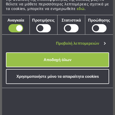
Παραλίας
θέλετε να μάθετε περισσότερες λεπτομέρειες σχετικά με
τα cookies, μπορείτε να ενημερωθείτε
εδώ
.
Εξοπλισμός
&
Επιλογή
Αναγκαία
Προτιμήσεις
Στατιστικά
Προώθησης
Είδη
συγκατάθεσης
Παραλίας
Προβολή
Όλων
Προβολή λεπτομερειών
Ομπρέλες
Ζεύγος Μαξιλαροθήκες
Σεντόνια Υπέρδιπλα (Σετ)
Θαλάσσης
(50x70) Rythmos Madonna
Rythmos Madonna
Σκίαστρα
Αποδοχή όλων
Παραλίας
5,77 €
43,66 €
Ψάθες
Τιμή Κατασκευαστή:
7,80 €
Τιμή Κατασκευαστή:
59,00 €
Καρεκλάκια
Χρησιμοποιήστε μόνο τα απαραίτητα cookies
Παραλίας
διαθέσιμα χρώματα/μεγέθη
διαθέσιμα χρώματα/μεγέθη
Είδη
Camping
Είδη
Camping
ΣΤΟ ΚΑΛΑΘΙ
ΣΤΟ ΚΑΛΑΘΙ
Σκηνές