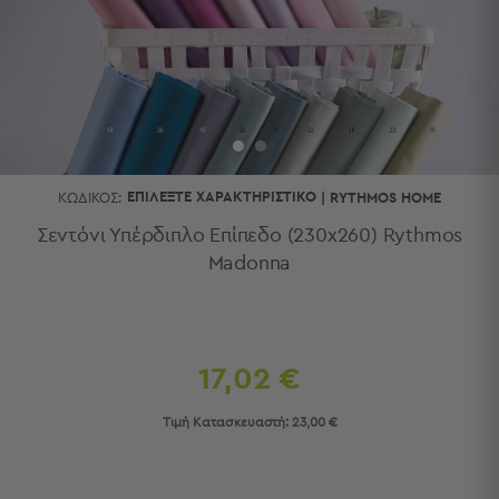
Κουζίνας
Είδη
Μπάνιου
Οργάνωση
Σπιτιού
Βρεφικά
Παιδικά
Ένδυση
ΕΠΙΛΈΞΤΕ ΧΑΡΑΚΤΗΡΙΣΤΙΚΌ
ΚΩΔΙΚΌΣ:
|
RYTHMOS HOME
Δωμάτια
Σεντόνι Υπέρδιπλο Επίπεδο (230x260) Rythmos
Madonna
Κρεβατοκάμαρα
Σαλόνι
Μπάνιο
Κουζίνα
Βρεφικό
17,02 €
Δωμάτιο
Παιδικό
Τιμή Κατασκευαστή:
23,00 €
Δωμάτιο
Εποχιακά