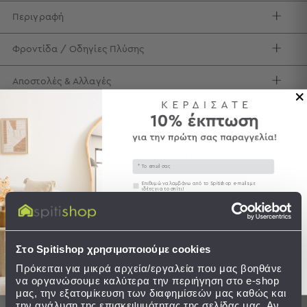
Περιγραφή
Τσάντες
-
Νεσεσέρ
Φροντίδα / Οδηγίες Πλύσης
Τσάντες
Θαλάσσης
Αποστολές & Αλλαγές
Νεσεσέρ
Παραλίας
Σαγιονάρες
Χρειάζεστε βοήθεια;
Σαγιονάρες
Email
Δείτε τον
Οδηγό Αγορών
Προβολή
Συγκατάθεση
Επιθυμώ να λαμβάνω από το Spitishop e-mails με
Όλων
ιδέες για το σπίτι!
Ανδρικές
Στείλτε μου το κουπόνι!
Γυναικείες
Παιδικές
Στο Spitishop χρησιμοποιούμε cookies
Ολοκληρώστε το σετ
Εξοπλισμός
Πρόκειται για μικρά αρχεία/εργαλεία που μας βοηθάνε
&
να οργανώσουμε καλύτερα την περιήγηση στο e-shop
BEST SELLER
SALES
Είδη
μας, την εξατομίκευση των διαφημίσεών μας καθώς και
την ανάλυση της επισκεψιμότητας της σελίδας μας. Αν
SALES