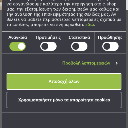
Παραλίας
να οργανώσουμε καλύτερα την περιήγηση στο e-shop
μας, την εξατομίκευση των διαφημίσεών μας καθώς και
Εξοπλισμός
Ολοκληρώστε το σετ
την ανάλυση της επισκεψιμότητας της σελίδας μας. Αν
&
θέλετε να μάθετε περισσότερες λεπτομέρειες σχετικά με
Είδη
τα cookies, μπορείτε να ενημερωθείτε
εδώ
.
BEST SELLER
Παραλίας
Επιλογή
Προβολή
SALES
Αναγκαία
Προτιμήσεις
Στατιστικά
Προώθησης
συγκατάθεσης
Όλων
Ομπρέλες
Θαλάσσης
Σκίαστρα
Προβολή λεπτομερειών
Παραλίας
Ψάθες
Καρεκλάκια
Αποδοχή όλων
Παραλίας
Ζεύγος Μαξιλαροθήκες
(50x70) Rythmos Diva
Είδη
Χρησιμοποιήστε μόνο τα απαραίτητα cookies
Charisma
Camping
5,77 €
Είδη
Τιμή Κατασκευαστή:
7,80 €
Camping
Σκηνές