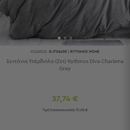
Κουζίνας
Είδη
Μπάνιου
Οργάνωση
Σπιτιού
Βρεφικά
Παιδικά
Ένδυση
ΚΩΔΙΚΌΣ:
G.1706455
|
RYTHMOS HOME
Δωμάτια
Σεντόνια Υπέρδιπλα (Σετ) Rythmos Diva Charisma
Grey
Κρεβατοκάμαρα
Σαλόνι
Μπάνιο
Κουζίνα
Βρεφικό
37,74 €
Δωμάτιο
Παιδικό
Τιμή Κατασκευαστή:
51,00 €
Δωμάτιο
Εποχιακά