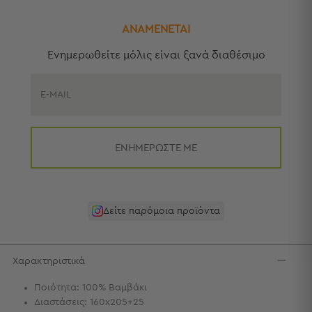
Πετσέτες
-
ΑΝΑΜΕΝΕΤΑΙ
Παρεό
Eνημερωθείτε μόλις είναι ξανά διαθέσιμο
Πετσέτες
-
Παρεό
E-MAIL
Προβολή
Όλων
Πετσέτες
ΕΝΗΜΕΡΩΣΤΕ ΜΕ
Ενηλίκων
Παρεό
Καφτάνια
–
Δείτε παρόμοια προϊόντα
Πόντσο
Παιδικές
Πετσέτες
Χαρακτηριστικά
Τσάντες
Ποιότητα: 100% Βαμβάκι
-
Διαστάσεις: 160x205+25
Νεσεσέρ