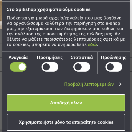
Κλωστές ανά ίντσα: 144
Τεμάχια: 1 Μαξιλαροθήκη 40x60., 1
Τσάντες
Στο Spitishop χρησιμοποιούμε cookies
Πανωσέντονο 105x160, 1 Κατωσέντονο
-
Πρόκειται για μικρά αρχεία/εργαλεία που μας βοηθάνε
105x160
Νεσεσέρ
να οργανώσουμε καλύτερα την περιήγηση στο e-shop
Τσάντες
μας, την εξατομίκευση των διαφημίσεών μας καθώς και
την ανάλυση της επισκεψιμότητας της σελίδας μας. Αν
Θαλάσσης
Περιγραφή
θέλετε να μάθετε περισσότερες λεπτομέρειες σχετικά με
Νεσεσέρ
τα cookies, μπορείτε να ενημερωθείτε
εδώ
.
Παραλίας
Φροντίδα / Οδηγίες Πλύσης
Επιλογή
Αναγκαία
Προτιμήσεις
Στατιστικά
Προώθησης
Σαγιονάρες
συγκατάθεσης
Αποστολές & Αλλαγές
Σαγιονάρες
Προβολή
Όλων
Προβολή λεπτομερειών
Ανδρικές
Γυναικείες
Best Sellers
Παιδικές
Αποδοχή όλων
Εξοπλισμός
&
Συνδυάστε με
Δείτε επίσης
Χρησιμοποιήστε μόνο τα απαραίτητα cookies
Είδη