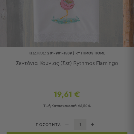
Κουζίνας
Είδη
Μπάνιου
Οργάνωση
Σπιτιού
Βρεφικά
Παιδικά
Ένδυση
ΚΩΔΙΚΌΣ:
201-901-1509
|
RYTHMOS HOME
Δωμάτια
Σεντόνια Κούνιας (Σετ) Rythmos Flamingo
Κρεβατοκάμαρα
Σαλόνι
Μπάνιο
Κουζίνα
19,61 €
Βρεφικό
Δωμάτιο
Τιμή Κατασκευαστή:
26,50 €
Παιδικό
Δωμάτιο
Εποχιακά
ΠΟΣΟΤΗΤΑ