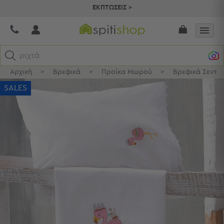
ΕΚΠΤΩΣΕΙΣ >
ριχτάρια
Αρχική
>
Βρεφικά
>
Προίκα Μωρού
>
Βρεφικά Σεντό
Κατηγορίες
SALES
Προβολή
Όλων
Σεντόνια
Κουβερλί
Ριχτάρια
Πετσέτες
Κουρτίνες
Χαλιά
Φωτιστικά
Έπιπλα
Διακοσμητικά
Είδη