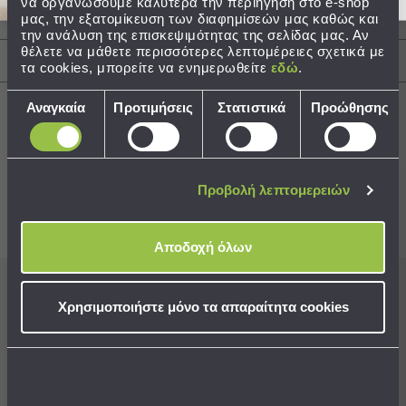
να οργανώσουμε καλύτερα την περιήγηση στο e-shop
μας, την εξατομίκευση των διαφημίσεών μας καθώς και
Περιγραφή
Τσάντες
την ανάλυση της επισκεψιμότητας της σελίδας μας. Αν
-
θέλετε να μάθετε περισσότερες λεπτομέρειες σχετικά με
Αποστολές & Αλλαγές
Νεσεσέρ
τα cookies, μπορείτε να ενημερωθείτε
εδώ
.
Τσάντες
Επιλογή
Θαλάσσης
Αναγκαία
Προτιμήσεις
Στατιστικά
Προώθησης
συγκατάθεσης
Νεσεσέρ
Παραλίας
Best Sellers
Σαγιονάρες
Προβολή λεπτομερειών
Σαγιονάρες
Συνδυάστε με
Δείτε επίσης
Προβολή
Αποδοχή όλων
Όλων
Ανδρικές
Γυναικείες
Εγγραφείτε στο newsletter
μας για να μη
Χρησιμοποιήστε μόνο τα απαραίτητα cookies
Παιδικές
χάνετε προσφορές, νέα και ιδέες διακόσμησης!
Εξοπλισμός
&
Είδη