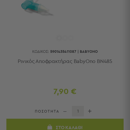
Κουζίνας
Είδη
Μπάνιου
Οργάνωση
Σπιτιού
Βρεφικά
Παιδικά
Ένδυση
ΚΩΔΙΚΌΣ:
5901435411087
|
BABYONO
Δωμάτια
Ρινικός Αποφρακτήρας BabyOno BN485
Κρεβατοκάμαρα
Σαλόνι
Μπάνιο
Κουζίνα
7,90 €
Βρεφικό
Δωμάτιο
Παιδικό
ΠΟΣΟΤΗΤΑ
Δωμάτιο
Εποχιακά
ΣΤΟ ΚΑΛΆΘΙ