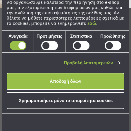
Παραλίας
Οι πελάτες μας λένε
να οργανώσουμε καλύτερα την περιήγηση στο e-shop
μας, την εξατομίκευση των διαφημίσεών μας καθώς και
Εξοπλισμός
την ανάλυση της επισκεψιμότητας της σελίδας μας. Αν
θέλετε να μάθετε περισσότερες λεπτομέρειες σχετικά με
&
100% rated this product 4-5 stars
τα cookies, μπορείτε να ενημερωθείτε
εδώ
.
Είδη
Παραλίας
Επιλογή
Αναγκαία
Προτιμήσεις
Στατιστικά
Προώθησης
Προβολή
συγκατάθεσης
Όλων
Αξιολογήσεις
Ομπρέλες
Θαλάσσης
Προβολή λεπτομερειών
Σκίαστρα
Παραλίας
Κ
Ψάθες
Αποδοχή όλων
Καρεκλάκια
Επιβεβαιωμένη αγορά
Παραλίας
ΚΑΤΕΡΙΝΑ
Είδη
Χρησιμοποιήστε μόνο τα απαραίτητα cookies
Camping
Πολύ μικρά σε σχέση με την φωτογραφία 
Είδη
Camping
Ποιότητα
Ίδιο με τη φωτογραφία
Σκηνές