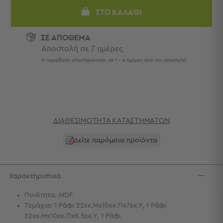
Πετσέτες
ΣΤΟ ΚΑΛΆΘΙ
-
Παρεό
ΣΕ ΑΠΟΘΕΜΑ
Πετσέτες
Αποστολή σε 7 ημέρες
-
Η παράδοση ολοκληρώνεται σε 1 - 4 ημέρες από την αποστολή.
Παρεό
Προβολή
Όλων
Πετσέτες
Ενηλίκων
ΔΙΑΘΕΣΙΜΌΤΗΤΑ ΚΑΤΑΣΤΗΜΆΤΩΝ
Παρεό
Καφτάνια
Δείτε παρόμοια προϊόντα
–
Πόντσο
Παιδικές
Πετσέτες
Χαρακτηριστικά
Τσάντες
Ποιότητα: MDF
Τεμάχια: 1 Ράφι 22εκ.Μx10εκ.Πx7εκ.Υ, 1 Ράφι
-
32εκ.Μx10εκ.Πx8.5εκ.Υ, 1 Ράφι
Νεσεσέρ