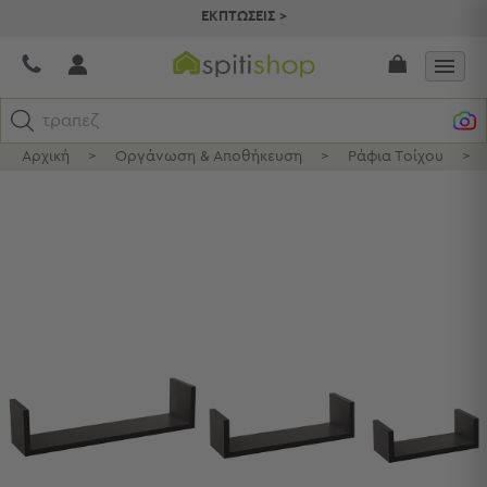
ΕΚΠΤΩΣΕΙΣ >
τραπεζομ
Αρχική
>
Οργάνωση & Αποθήκευση
>
Ράφια Τοίχου
>
Κατηγορίες
Προβολή
Όλων
Σεντόνια
Κουβερλί
Ριχτάρια
Πετσέτες
Κουρτίνες
Χαλιά
Φωτιστικά
Έπιπλα
Διακοσμητικά
Είδη