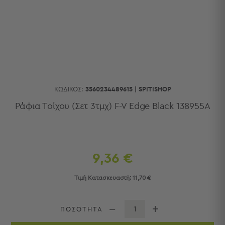
Κουζίνας
Είδη
Μπάνιου
Οργάνωση
Σπιτιού
Βρεφικά
Παιδικά
Ένδυση
ΚΩΔΙΚΌΣ:
3560234489615
|
SPITISHOP
Δωμάτια
Ράφια Τοίχου (Σετ 3τμχ) F-V Edge Black 138955A
Κρεβατοκάμαρα
Σαλόνι
Μπάνιο
Κουζίνα
9,36 €
Βρεφικό
Δωμάτιο
Τιμή Κατασκευαστή:
11,70 €
Παιδικό
Δωμάτιο
Εποχιακά
ΠΟΣΟΤΗΤΑ