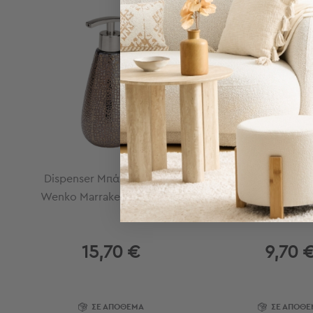
Τσάντες
ΝΕΑ ΣΥΛΛΟΓΗ
-
Νεσεσέρ
Τσάντες
Θαλάσσης
Νεσεσέρ
Παραλίας
Σαγιονάρες
Σαγιονάρες
Προβολή
Όλων
Dispenser Μπάνιου 400ml
Σαπουνοθήκη (13.
Ανδρικές
Wenko Marrakesh 21643100
Wenko Marrakesh
Γυναικείες
Παιδικές
15,70 €
9,70 
Εξοπλισμός
&
Είδη
Παραλίας
ΣΕ ΑΠΟΘΕΜΑ
ΣΕ ΑΠΟΘΕ