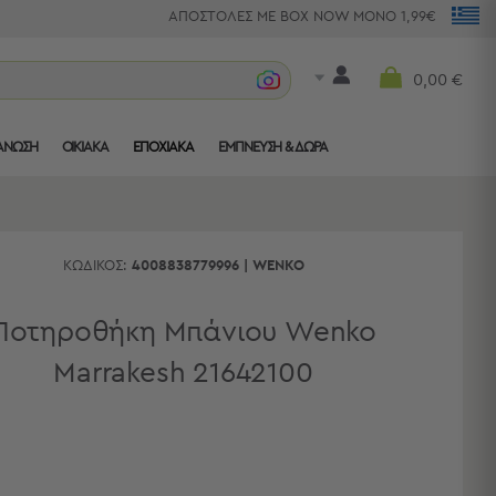
ΑΠΟΣΤΟΛΕΣ ΜΕ BOX NOW ΜΟΝΟ 1,99€
τραπεζομ
0,00 €
ΑΝΩΣΗ
ΟΙΚΙΑΚΑ
ΕΠΟΧΙΑΚΑ
ΈΜΠΝΕΥΣΗ & ΔΏΡΑ
ΚΩΔΙΚΌΣ:
4008838779996
|
WENKO
Ποτηροθήκη Μπάνιου Wenko
Marrakesh 21642100