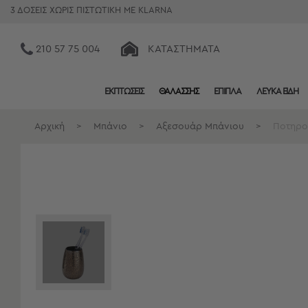
3 ΔΟΣΕΙΣ ΧΩΡΙΣ ΠΙΣΤΩΤΙΚΗ ΜΕ KLARNA
210 57 75 004
ΚΑΤΑΣΤΉΜΑΤΑ
ΕΚΠΤΩΣΕΙΣ
ΘΑΛΑΣΣΗΣ
ΕΠΙΠΛΑ
ΛΕΥΚΑ ΕΙΔΗ
Κατηγορίες
Προβολή
Αρχική
>
Μπάνιο
>
Αξεσουάρ Μπάνιου
>
Ποτηρο
Όλων
Σεντόνια
Κουβερλί
Ριχτάρια
Πετσέτες
Κουρτίνες
Χαλιά
Φωτιστικά
Έπιπλα
Διακοσμητικά
Είδη
Κουζίνας