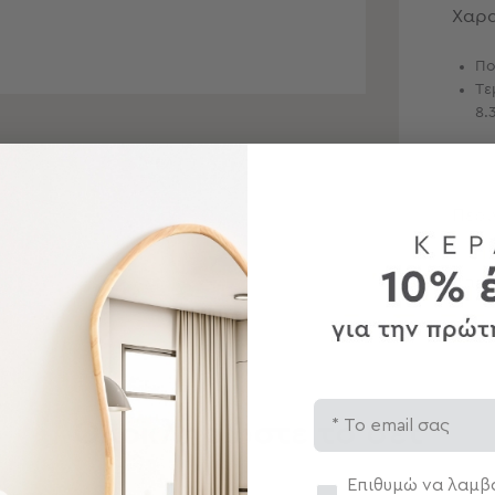
Χαρα
Πο
Τε
8.
Περ
Αποσ
Email
Ολοκληρώστε το σετ
Συγκατάθεση
Επιθυμώ να λαμβά