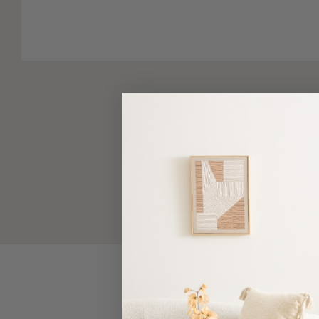
-
Παρεό
Πετσέτες
-
Παρεό
Προβολή
Όλων
Πετσέτες
Ενηλίκων
Παρεό
Καφτάνια
–
Πόντσο
Παιδικές
Πετσέτες
Τσάντες
-
Νεσεσέρ