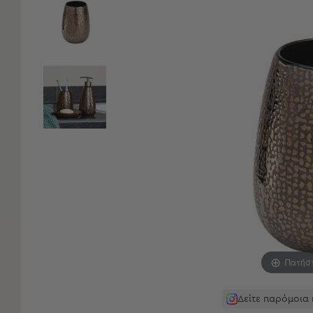
Είδη
Μπάνιου
Οργάνωση
Σπιτιού
Βρεφικά
Παιδικά
Ένδυση
Δωμάτια
Κρεβατοκάμαρα
Σαλόνι
Μπάνιο
Κουζίνα
Βρεφικό
Δωμάτιο
Παιδικό
Δωμάτιο
Πατήσ
Εποχιακά
Δείτε παρόμοια
Πετσέτες