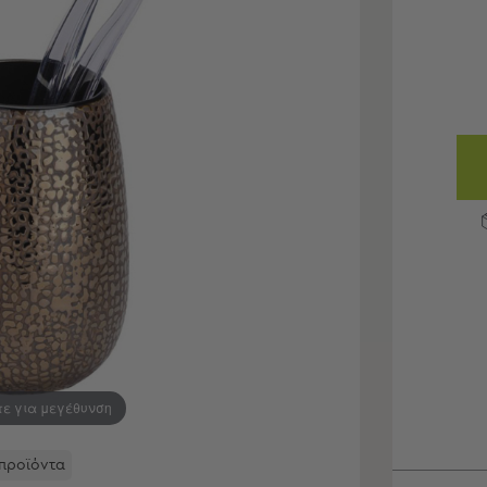
τε για μεγέθυνση
 προϊόντα