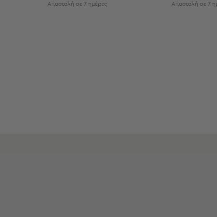
Αποστολή σε 7 ημέρες
Αποστολή σε 7 η
Εξοπλισμός
&
Είδη
Παραλίας
Προβολή
Όλων
Ομπρέλες
Θαλάσσης
Σκίαστρα
Παραλίας
Ψάθες
Καρεκλάκια
Παραλίας
Είδη
Camping
Είδη
Camping
Σκηνές
Sleeping