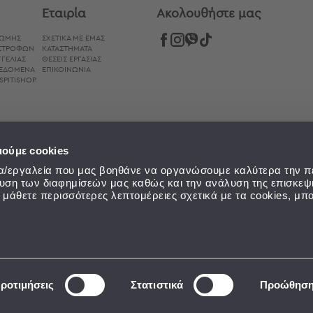
Εταιρία
Aκολουθήστε μας
ΡΩΜΉΣ
ΣΧΕΤΙΚΑ ΜΕ ΕΜΑΣ
ΙΣΤΡΟΦΏΝ
ΚΑΤΑΣΤΗΜΑΤΑ
ΓΕΛΊΑΣ
ΘΕΣΕΙΣ ΕΡΓΑΣΙΑΣ
ΔΕΔΟΜΈΝΑ
ΕΠΙΚΟΙΝΩΝΙΑ
SPITISHOP
ιούμε cookies
εία/εργαλεία που μας βοηθάνε να οργανώσουμε καλύτερα την π
ευση των διαφημίσεών μας καθώς και την ανάλυση της επισκεψ
α μάθετε περισσότερες λεπτομέρειες σχετικά με τα cookies, μπο
ροτιμήσεις
Στατιστικά
Προώθησ