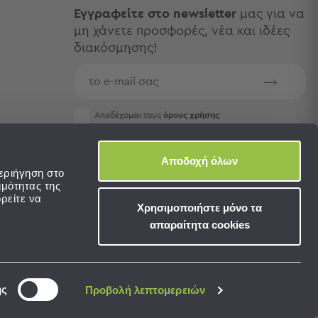
Εγγραφείτε στο newsletter
μας για να
μη χάνετε προσφορές, νέα και ιδέες
διακόσμησης!
Aποδέχομαι τους
όρους χρήσης
Αποδοχή όλων
εριήγηση στο
ιμότητας της
ρείτε να
Χρησιμοποιήστε μόνο τα
απαραίτητα cookies
ης
Προβολή λεπτομερειών