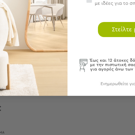
με ιδέες για το σπ
Στείλτε
5x9.9x2)
 21641100
€
ΜΑ