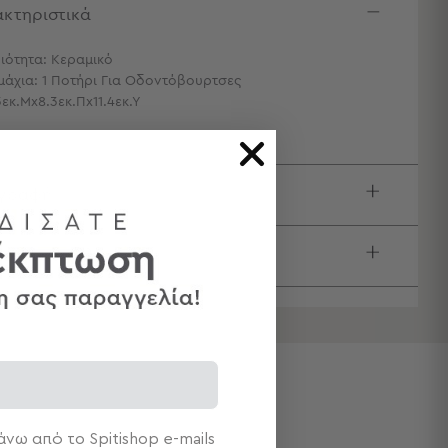
κτηριστικά
ιότητα: Κεραμικό
μάχια: 1 Ποτήρι Για Οδοντόβουρτσες
3εκ.Μx8.3εκ.Πx11.4εκ.Υ
ιγραφή
τολές & Αλλαγές
νω από το Spitishop e-mails