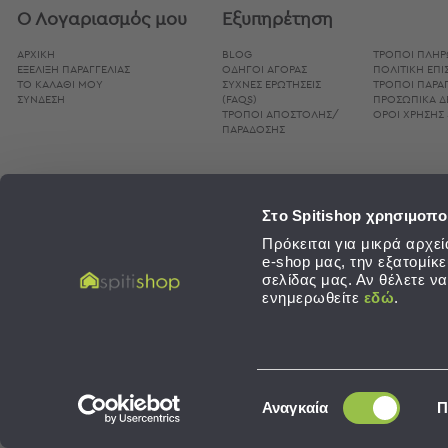
Bags
Ο Λογαριασμός μου
Εξυπηρέτηση
&
ΑΡΧΙΚΗ
BLOG
ΤΡΌΠΟΙ ΠΛΗ
Υποστρώματα
ΕΞΕΛΙΞΗ ΠΑΡΑΓΓΕΛΙΑΣ
ΟΔΗΓΟΊ ΑΓΟΡΆΣ
ΠΟΛΙΤΙΚΉ ΕΠ
Ισοθερμικές
ΤΟ ΚΑΛΑΘΙ ΜΟΥ
ΣΥΧΝΈΣ ΕΡΩΤΉΣΕΙΣ
ΤΡΌΠΟΙ ΠΑΡΑΓ
ΣΥΝΔΕΣΗ
(FAQS)
ΠΡΟΣΩΠΙΚΆ 
Τσάντες
ΤΡΌΠΟΙ ΑΠΟΣΤΟΛΉΣ/
ΌΡΟΙ ΧΡΉΣΗΣ 
Θερμός
ΠΑΡΆΔΟΣΗΣ
Εξοπλισμός
&
Αξεσουάρ
Στο Spitishop χρησιμοπο
Είδη
Πρόκειται για μικρά αρχ
Ταξιδίου
e-shop μας, την εξατομίκ
σελίδας μας. Αν θέλετε ν
Είδη
ενημερωθείτε
εδώ
.
Ταξιδίου
Μαξιλάρια
&
Μάσκες
SPITISHOP © 2026. Λευκά Είδη - Development / Design:
Sleed
,
Concept Maniax
Επιλογή
Ύπνου
Αναγκαία
Π
συγκατάθεσης
Νεσεσέρ