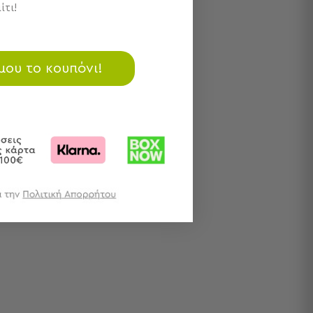
ίτι!
 μου το κουπόνι!