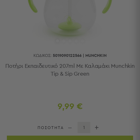
Κουζίνας
Είδη
Μπάνιου
Οργάνωση
Σπιτιού
Βρεφικά
Παιδικά
Ένδυση
ΚΩΔΙΚΌΣ:
5019090122566
|
MUNCHKIN
Δωμάτια
Ποτήρι Εκπαιδευτικό 207ml Με Καλαμάκι Munchkin
Tip & Sip Green
Κρεβατοκάμαρα
Σαλόνι
Μπάνιο
Κουζίνα
Βρεφικό
9,99 €
Δωμάτιο
Παιδικό
Δωμάτιο
ΠΟΣΟΤΗΤΑ
Εποχιακά