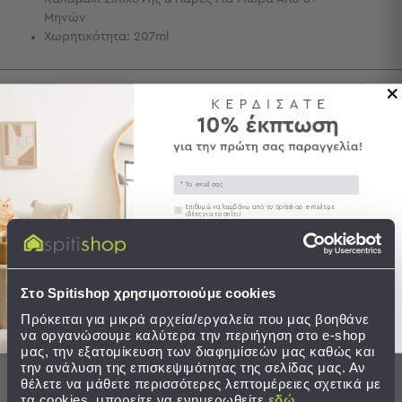
Μηνών
Τσάντες
Χωρητικότητα: 207ml
-
Νεσεσέρ
Τσάντες
Περιγραφή
Θαλάσσης
Νεσεσέρ
Φροντίδα / Οδηγίες Πλύσης
Παραλίας
Αποστολές & Αλλαγές
Σαγιονάρες
Email
Συγκατάθεση
Επιθυμώ να λαμβάνω από το Spitishop e-mails με
Σαγιονάρες
ιδέες για το σπίτι!
Προβολή
Όλων
Στείλτε μου το κουπόνι!
Ανδρικές
Ολοκληρώστε το σετ
Γυναικείες
Στο Spitishop χρησιμοποιούμε cookies
Παιδικές
Πρόκειται για μικρά αρχεία/εργαλεία που μας βοηθάνε
να οργανώσουμε καλύτερα την περιήγηση στο e-shop
Εξοπλισμός
μας, την εξατομίκευση των διαφημίσεών μας καθώς και
&
την ανάλυση της επισκεψιμότητας της σελίδας μας. Αν
θέλετε να μάθετε περισσότερες λεπτομέρειες σχετικά με
Είδη
τα cookies, μπορείτε να ενημερωθείτε
εδώ
.