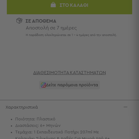
Πετσέτες
ΣΤΟ ΚΑΛΆΘΙ
-
Παρεό
ΣΕ ΑΠΟΘΕΜΑ
Αποστολή σε 7 ημέρες
Πετσέτες
-
Η παράδοση ολοκληρώνεται σε 1 - 4 ημέρες από την αποστολή.
Παρεό
Προβολή
Όλων
Πετσέτες
Ενηλίκων
ΔΙΑΘΕΣΙΜΌΤΗΤΑ ΚΑΤΑΣΤΗΜΆΤΩΝ
Παρεό
Καφτάνια
Δείτε παρόμοια προϊόντα
–
Πόντσο
Παιδικές
Χαρακτηριστικά
Πετσέτες
Ποιότητα: Πλαστικό
Τσάντες
Διαστάσεις: 6+ Μηνών
-
Τεμάχια: 1 Εκπαιδευτικό Ποτήρι 207ml Με
Νεσεσέρ
Καλαμάκι Σιλικόνης & Λαβές Για Μωρά Από 6+