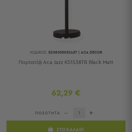
Κουζίνας
Είδη
Μπάνιου
Οργάνωση
Σπιτιού
Βρεφικά
Παιδικά
Ένδυση
ΚΩΔΙΚΌΣ:
5208055032457
|
ACA DECOR
Δωμάτια
Πορτατίφ Aca Jazz KS1538TB Black Matt
Κρεβατοκάμαρα
Σαλόνι
Μπάνιο
Κουζίνα
62,29 €
Βρεφικό
Δωμάτιο
Παιδικό
ΠΟΣΟΤΗΤΑ
Δωμάτιο
Εποχιακά
ΣΤΟ ΚΑΛΆΘΙ