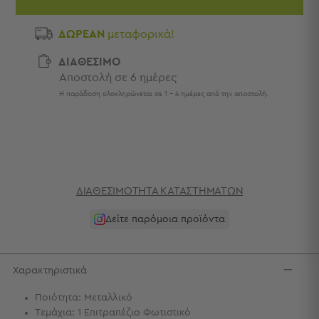
Πετσέτες
-
ΔΩΡΕΑΝ
μεταφορικά!
Παρεό
ΔΙΑΘΕΣΙΜΟ
Πετσέτες
Αποστολή σε 6 ημέρες
-
Παρεό
Η παράδοση ολοκληρώνεται σε 1 - 4 ημέρες από την αποστολή.
Προβολή
Όλων
Πετσέτες
Ενηλίκων
Παρεό
Καφτάνια
ΔΙΑΘΕΣΙΜΌΤΗΤΑ ΚΑΤΑΣΤΗΜΆΤΩΝ
–
Δείτε παρόμοια προϊόντα
Πόντσο
Παιδικές
Πετσέτες
Χαρακτηριστικά
Τσάντες
-
Ποιότητα: Μεταλλικό
Νεσεσέρ
Τεμάχια: 1 Επιτραπέζιο Φωτιστικό