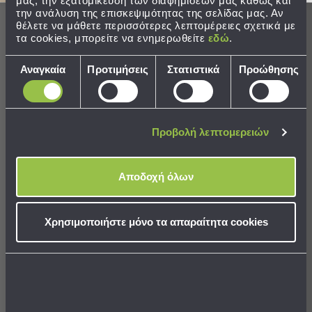
μας, την εξατομίκευση των διαφημίσεών μας καθώς και
Παραλίας
την ανάλυση της επισκεψιμότητας της σελίδας μας. Αν
θέλετε να μάθετε περισσότερες λεπτομέρειες σχετικά με
Εξοπλισμός
τα cookies, μπορείτε να ενημερωθείτε
εδώ
.
&
Είδη
Επιλογή
Αναγκαία
Προτιμήσεις
Στατιστικά
Προώθησης
Παραλίας
συγκατάθεσης
Προβολή
Όλων
Ομπρέλες
Προβολή λεπτομερειών
Θαλάσσης
Σκίαστρα
Φωτιστικό Οροφής
Φωτιστικό Οροφής
Παραλίας
Μονόφωτο Aca Jazz
Μονόφωτο Aca Jazz
Αποδοχή όλων
Ψάθες
KS153825PB
KS153840PB
Καρεκλάκια
Παραλίας
46,27 €
74,62 €
Χρησιμοποιήστε μόνο τα απαραίτητα cookies
Είδη
Camping
ΔΙΑΘΕΣΙΜΟ
ΔΙΑΘΕΣΙΜΟ
Αποστολή σε 6 ημέρες
Αποστολή σε 6 ημέρες
Είδη
Camping
ΔΩΡΕΑΝ μεταφορικά!
Σκηνές