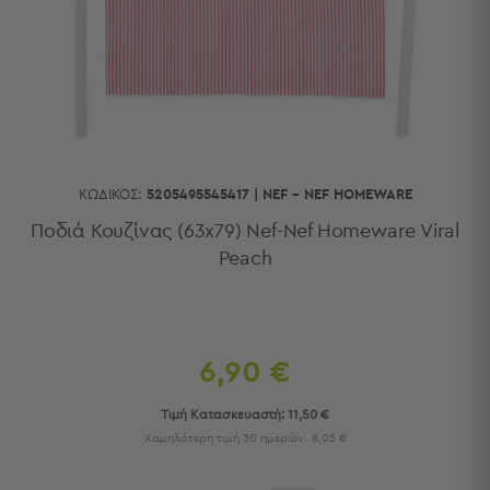
Κουζίνας
Είδη
Μπάνιου
Οργάνωση
Σπιτιού
Βρεφικά
Παιδικά
Ένδυση
ΚΩΔΙΚΌΣ:
5205495545417
|
NEF - NEF HOMEWARE
Δωμάτια
Ποδιά Κουζίνας (63x79) Nef-Nef Homeware Viral
Peach
Κρεβατοκάμαρα
Σαλόνι
Μπάνιο
Κουζίνα
Βρεφικό
6,90 €
Δωμάτιο
Παιδικό
Τιμή Κατασκευαστή:
11,50 €
Δωμάτιο
Χαμηλότερη τιμή 30 ημερών:
8,05 €
Εποχιακά