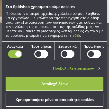
Ποιότητα: 100% Βαμβάκι
Στο Spitishop χρησιμοποιούμε cookies
Τσάντες
Διαστάσεις: 63x79
-
Τεμάχια: 1 Ποδιά 63x79.
Πρόκειται για μικρά αρχεία/εργαλεία που μας βοηθάνε
Νεσεσέρ
να οργανώσουμε καλύτερα την περιήγηση στο e-shop
μας, την εξατομίκευση των διαφημίσεών μας καθώς και
Τσάντες
την ανάλυση της επισκεψιμότητας της σελίδας μας. Αν
Θαλάσσης
Περιγραφή
θέλετε να μάθετε περισσότερες λεπτομέρειες σχετικά με
Νεσεσέρ
τα cookies, μπορείτε να ενημερωθείτε
εδώ
.
Παραλίας
Φροντίδα / Οδηγίες Πλύσης
Επιλογή
Αναγκαία
Προτιμήσεις
Στατιστικά
Προώθησης
Σαγιονάρες
συγκατάθεσης
Αποστολές & Αλλαγές
Σαγιονάρες
Προβολή
Όλων
Προβολή λεπτομερειών
Ανδρικές
Γυναικείες
Best Sellers
Αποδοχή όλων
Παιδικές
Εξοπλισμός
Συνδυάστε με
Δείτε επίσης
&
Χρησιμοποιήστε μόνο τα απαραίτητα cookies
Είδη