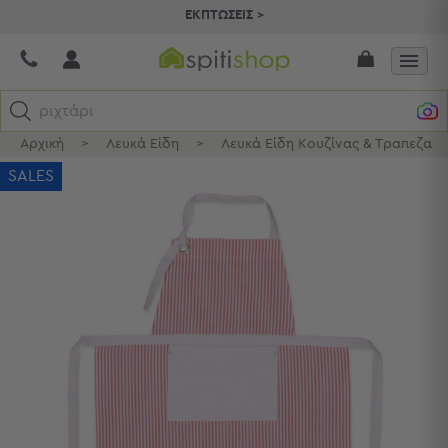
ΕΚΠΤΩΣΕΙΣ >
ριχτάρια
Αρχική
>
Λευκά Είδη
>
Λευκά Είδη Κουζίνας & Τραπεζαρί
Κατηγορίες
SALES
Προβολή
Όλων
Σεντόνια
Κουβερλί
Ριχτάρια
Πετσέτες
Κουρτίνες
Χαλιά
Φωτιστικά
Έπιπλα
Διακοσμητικά
Είδη