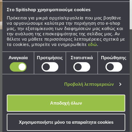
New content loaded
Sleeping
Στο Spitishop χρησιμοποιούμε cookies
3.00
Bags
Πρόκειται για μικρά αρχεία/εργαλεία που μας βοηθάνε
&
Βασισμένο σε 2 αξιολογήσεις
να οργανώσουμε καλύτερα την περιήγηση στο e-shop
Υποστρώματα
μας, την εξατομίκευση των διαφημίσεών μας καθώς και
Ισοθερμικές
την ανάλυση της επισκεψιμότητας της σελίδας μας. Αν
Τσάντες
θέλετε να μάθετε περισσότερες λεπτομέρειες σχετικά με
Οι πελάτες μας λένε
τα cookies, μπορείτε να ενημερωθείτε
εδώ
.
Θερμός
Εξοπλισμός
Επιλογή
Αναγκαία
Προτιμήσεις
Στατιστικά
Προώθησης
&
50% rated this product 4-5 stars
συγκατάθεσης
Αξεσουάρ
Είδη
Ταξιδίου
Προβολή λεπτομερειών
Ταξινόμηση
Είδη
Ταξιδίου
Αποδοχή όλων
Αξιολογήσεις
Μαξιλάρια
&
Μάσκες
Χρησιμοποιήστε μόνο τα απαραίτητα cookies
Ύπνου
Χ
Νεσεσέρ