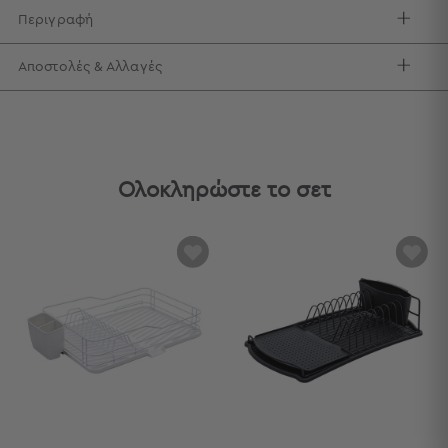
Περιγραφή
Τσάντες
-
Αποστολές & Αλλαγές
Νεσεσέρ
Τσάντες
Θαλάσσης
Νεσεσέρ
Παραλίας
Ολοκληρώστε το σετ
Σαγιονάρες
Σαγιονάρες
Προβολή
Όλων
Ανδρικές
Γυναικείες
Παιδικές
Εξοπλισμός
&
Είδη