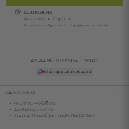
Πετσέτες
-
ΣΕ ΑΠΟΘΕΜΑ
Παρεό
Αποστολή σε 7 ημέρες
Πετσέτες
Η παράδοση ολοκληρώνεται σε 1 - 4 ημέρες από την αποστολή.
-
Παρεό
Προβολή
Όλων
Πετσέτες
ΔΙΑΘΕΣΙΜΌΤΗΤΑ ΚΑΤΑΣΤΗΜΆΤΩΝ
Ενηλίκων
Παρεό
Δείτε παρόμοια προϊόντα
Καφτάνια
–
Πόντσο
Χαρακτηριστικά
Παιδικές
Πετσέτες
Ποιότητα: Ανοξείδωτο
Διαστάσεις: 43x31x10
Τσάντες
Τεμάχια: 1 Πιατοθήκη 43εκ.Μx31εκ.Πx10εκ.Υ
-
Νεσεσέρ