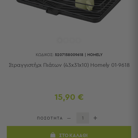
Κουζίνας
Είδη
Μπάνιου
Οργάνωση
Σπιτιού
Βρεφικά
Παιδικά
Ένδυση
ΚΩΔΙΚΌΣ:
5207158009618
|
HOMELY
Δωμάτια
Στραγγιστήρι Πιάτων (43x31x10) Homely 01-9618
Κρεβατοκάμαρα
Σαλόνι
Μπάνιο
Κουζίνα
15,90 €
Βρεφικό
Δωμάτιο
Παιδικό
ΠΟΣΟΤΗΤΑ
Δωμάτιο
Εποχιακά
ΣΤΟ ΚΑΛΆΘΙ