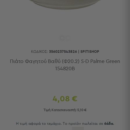
Κουζίνας
Είδη
Μπάνιου
Οργάνωση
Σπιτιού
Βρεφικά
Παιδικά
Ένδυση
ΚΩΔΙΚΌΣ:
3560237543826
|
SPITISHOP
Δωμάτια
Πιάτο Φαγητού Βαθύ (Φ20.2) S-D Palme Green
154820B
Κρεβατοκάμαρα
Σαλόνι
Μπάνιο
Κουζίνα
Βρεφικό
4,08 €
Δωμάτιο
Παιδικό
Τιμή Κατασκευαστή:
5,10 €
Δωμάτιο
Εποχιακά
Η τιμή αφορά το τεμάχιο. Το προϊόν πωλείται σε
6άδα
.