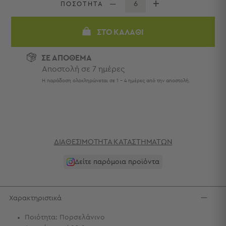
Πετσέτες
ΠΟΣΟΤΗΤΑ
-
Παρεό
ΣΤΟ ΚΑΛΆΘΙ
Πετσέτες
-
ΣΕ ΑΠΟΘΕΜΑ
Παρεό
Αποστολή σε 7 ημέρες
Προβολή
Η παράδοση ολοκληρώνεται σε 1 - 4 ημέρες από την αποστολή.
Όλων
Πετσέτες
Ενηλίκων
Παρεό
Καφτάνια
ΔΙΑΘΕΣΙΜΌΤΗΤΑ ΚΑΤΑΣΤΗΜΆΤΩΝ
–
Πόντσο
Δείτε παρόμοια προϊόντα
Παιδικές
Πετσέτες
Τσάντες
Χαρακτηριστικά
-
Ποιότητα: Πορσελάνινο
Νεσεσέρ