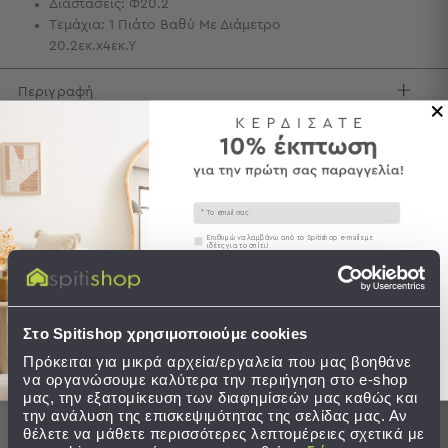
Διαστάσεις: Φ20.2
Τεμάχια: 1 Πιάτο Βαθύ Με Διάμετρο
Τσάντες
20.2εκ.x4εκ.Υ
-
Νεσεσέρ
Τσάντες
Περιγραφή
Θαλάσσης
Νεσεσέρ
Φροντίδα / Οδηγίες Πλύσης
Παραλίας
Αποστολές & Αλλαγές
Σαγιονάρες
Email
Σαγιονάρες
Συγκατάθεση
Επιθυμώ να λαμβάνω από το Spitishop e-mails με
ιδέες για το σπίτι!
Προβολή
Όλων
Στείλτε μου το κουπόνι!
Ανδρικές
Ολοκληρώστε το σετ
Γυναικείες
Στο Spitishop χρησιμοποιούμε cookies
Παιδικές
Πρόκειται για μικρά αρχεία/εργαλεία που μας βοηθάνε
SALES
SALES
να οργανώσουμε καλύτερα την περιήγηση στο e-shop
Εξοπλισμός
μας, την εξατομίκευση των διαφημίσεών μας καθώς και
&
την ανάλυση της επισκεψιμότητας της σελίδας μας. Αν
Είδη
θέλετε να μάθετε περισσότερες λεπτομέρειες σχετικά με