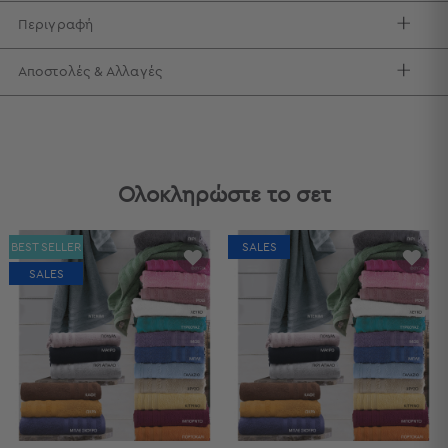
Περιγραφή
Τσάντες
-
Νεσεσέρ
Αποστολές & Αλλαγές
Τσάντες
Θαλάσσης
Νεσεσέρ
Παραλίας
Ολοκληρώστε το σετ
Σαγιονάρες
Σαγιονάρες
BEST SELLER
SALES
Προβολή
SALES
Όλων
Ανδρικές
Γυναικείες
Παιδικές
Εξοπλισμός
&
Είδη