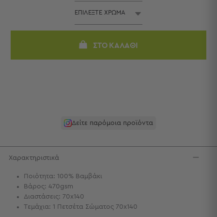
Πετσέτες
-
Παρεό
Πετσέτες
ΣΤΟ ΚΑΛΆΘΙ
-
Παρεό
Προβολή
Όλων
Πετσέτες
Ενηλίκων
Παρεό
Δείτε παρόμοια προϊόντα
Καφτάνια
–
Πόντσο
Χαρακτηριστικά
Παιδικές
Πετσέτες
Ποιότητα: 100% Βαμβάκι
Βάρος: 470gsm
Τσάντες
Διαστάσεις: 70x140
-
Τεμάχια: 1 Πετσέτα Σώματος 70x140
Νεσεσέρ