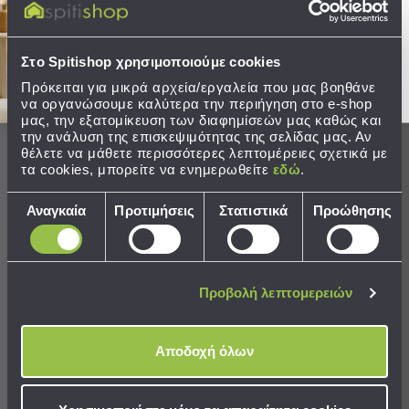
Συνδυάστε με
Δείτε επίσης
Sleeping
Στείλτε μου το κουπόνι!
Bags
New content loaded
4.50
&
Στο Spitishop χρησιμοποιούμε cookies
Υποστρώματα
Βασισμένο σε 2 αξιολογήσεις
Πρόκειται για μικρά αρχεία/εργαλεία που μας βοηθάνε
Ισοθερμικές
να οργανώσουμε καλύτερα την περιήγηση στο e-shop
Τσάντες
μας, την εξατομίκευση των διαφημίσεών μας καθώς και
την ανάλυση της επισκεψιμότητας της σελίδας μας. Αν
Θερμός
Οι πελάτες μας λένε
θέλετε να μάθετε περισσότερες λεπτομέρειες σχετικά με
Εξοπλισμός
τα cookies, μπορείτε να ενημερωθείτε
εδώ
.
&
Αξεσουάρ
Επιλογή
100% rated this product 4-5 stars
Αναγκαία
Προτιμήσεις
Στατιστικά
Προώθησης
συγκατάθεσης
Είδη
Ταξιδίου
Είδη
Προβολή λεπτομερειών
Ταξινόμηση
Ταξιδίου
Μαξιλάρια
&
Αξιολογήσεις
Αποδοχή όλων
Μάσκες
Ύπνου
Νεσεσέρ