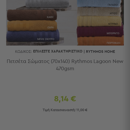
Κουζίνας
Είδη
Μπάνιου
Οργάνωση
Σπιτιού
Βρεφικά
Παιδικά
Ένδυση
ΕΠΙΛΈΞΤΕ ΧΑΡΑΚΤΗΡΙΣΤΙΚΌ
ΚΩΔΙΚΌΣ:
|
RYTHMOS HOME
Δωμάτια
Πετσέτα Σώματος (70x140) Rythmos Lagoon New
470gsm
Κρεβατοκάμαρα
Σαλόνι
Μπάνιο
Κουζίνα
Βρεφικό
8,14 €
Δωμάτιο
Παιδικό
Τιμή Κατασκευαστή:
11,00 €
Δωμάτιο
Εποχιακά