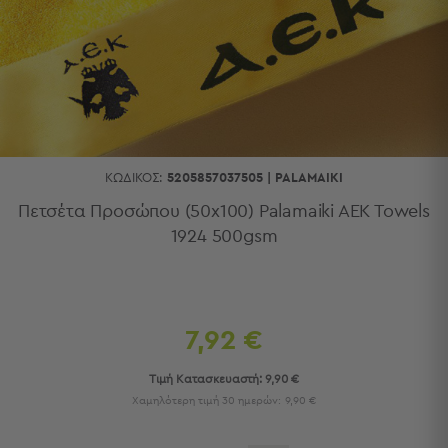
Κουζίνας
Είδη
Μπάνιου
Οργάνωση
Σπιτιού
Βρεφικά
Παιδικά
Ένδυση
ΚΩΔΙΚΌΣ:
5205857037505
|
PALAMAIKI
Δωμάτια
Πετσέτα Προσώπου (50x100) Palamaiki AEK Towels
1924 500gsm
Κρεβατοκάμαρα
Σαλόνι
Μπάνιο
Κουζίνα
Βρεφικό
7,92 €
Δωμάτιο
Παιδικό
Τιμή Κατασκευαστή:
9,90 €
Δωμάτιο
Χαμηλότερη τιμή 30 ημερών:
9,90 €
Εποχιακά