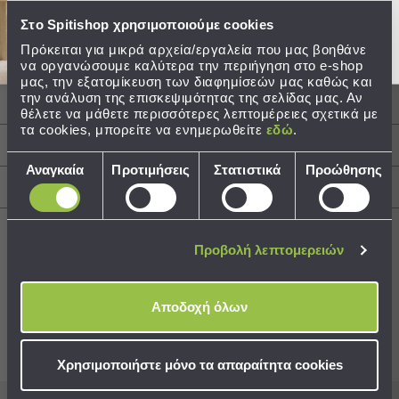
Ποιότητα: 100% Βαμβάκι
Στο Spitishop χρησιμοποιούμε cookies
Τσάντες
Βάρος: 500gsm
-
Διαστάσεις: 50x100
Πρόκειται για μικρά αρχεία/εργαλεία που μας βοηθάνε
Νεσεσέρ
Τεμάχια: 1 Πετσέτα Προσώπου 50x100
να οργανώσουμε καλύτερα την περιήγηση στο e-shop
μας, την εξατομίκευση των διαφημίσεών μας καθώς και
Τσάντες
την ανάλυση της επισκεψιμότητας της σελίδας μας. Αν
Θαλάσσης
Περιγραφή
θέλετε να μάθετε περισσότερες λεπτομέρειες σχετικά με
Νεσεσέρ
τα cookies, μπορείτε να ενημερωθείτε
εδώ
.
Παραλίας
Φροντίδα / Οδηγίες Πλύσης
Επιλογή
Αναγκαία
Προτιμήσεις
Στατιστικά
Προώθησης
Σαγιονάρες
συγκατάθεσης
Αποστολές & Αλλαγές
Σαγιονάρες
Προβολή
Όλων
Προβολή λεπτομερειών
Ανδρικές
Γυναικείες
Best Sellers
Αποδοχή όλων
Παιδικές
Εξοπλισμός
Συνδυάστε με
Δείτε επίσης
&
Χρησιμοποιήστε μόνο τα απαραίτητα cookies
Είδη