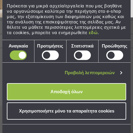
Σύνθεση: 100% Βαμβάκι
Πρόκειται για μικρά αρχεία/εργαλεία που μας βοηθάνε
Τεμάχια: 1 Πατάκι Μπάνιου 50x80
Τσάντες
να οργανώσουμε καλύτερα την περιήγηση στο e-shop
-
μας, την εξατομίκευση των διαφημίσεών μας καθώς και
Νεσεσέρ
την ανάλυση της επισκεψιμότητας της σελίδας μας. Αν
θέλετε να μάθετε περισσότερες λεπτομέρειες σχετικά με
Περιγραφή
Τσάντες
τα cookies, μπορείτε να ενημερωθείτε
εδώ
.
Θαλάσσης
Νεσεσέρ
Αποστολές & Αλλαγές
Επιλογή
Αναγκαία
Προτιμήσεις
Στατιστικά
Προώθησης
Παραλίας
συγκατάθεσης
Σαγιονάρες
Σαγιονάρες
Προβολή λεπτομερειών
Προβολή
Best Sellers
Όλων
Ανδρικές
Αποδοχή όλων
Γυναικείες
Συνδυάστε με
Δείτε επίσης
Παιδικές
Χρησιμοποιήστε μόνο τα απαραίτητα cookies
Εξοπλισμός
&
Εγγραφείτε στο newsletter
μας για να μη
Είδη
χάνετε προσφορές, νέα και ιδέες διακόσμησης!