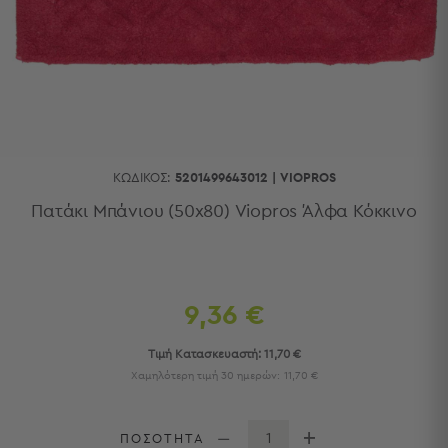
Κουζίνας
Είδη
Μπάνιου
Οργάνωση
Σπιτιού
Βρεφικά
Παιδικά
Ένδυση
ΚΩΔΙΚΌΣ:
5201499643012
|
VIOPROS
Δωμάτια
Πατάκι Μπάνιου (50x80) Viopros Άλφα Κόκκινο
Κρεβατοκάμαρα
Σαλόνι
Μπάνιο
Κουζίνα
9,36 €
Βρεφικό
Δωμάτιο
Τιμή Κατασκευαστή:
11,70 €
Παιδικό
Χαμηλότερη τιμή 30 ημερών:
11,70 €
Δωμάτιο
Εποχιακά
ΠΟΣΟΤΗΤΑ