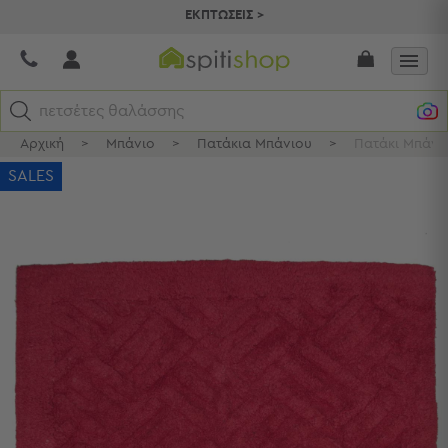
ΕΚΠΤΩΣΕΙΣ >
πετσέτες θαλάσσης
Αρχική
>
Μπάνιο
>
Πατάκια Μπάνιου
>
Πατάκι Μπάνι
Κατηγορίες
SALES
Προβολή
Όλων
Σεντόνια
Κουβερλί
Ριχτάρια
Πετσέτες
Κουρτίνες
Χαλιά
Φωτιστικά
Έπιπλα
Διακοσμητικά
Είδη