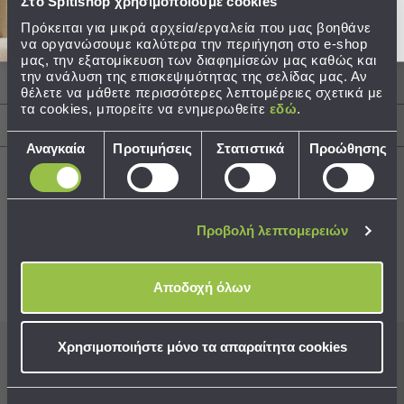
Στο Spitishop χρησιμοποιούμε cookies
Τσάντες
Πρόκειται για μικρά αρχεία/εργαλεία που μας βοηθάνε
Περιγραφή
να οργανώσουμε καλύτερα την περιήγηση στο e-shop
-
μας, την εξατομίκευση των διαφημίσεών μας καθώς και
Νεσεσέρ
την ανάλυση της επισκεψιμότητας της σελίδας μας. Αν
Τσάντες
Φροντίδα / Οδηγίες Πλύσης
θέλετε να μάθετε περισσότερες λεπτομέρειες σχετικά με
Θαλάσσης
τα cookies, μπορείτε να ενημερωθείτε
εδώ
.
Νεσεσέρ
Αποστολές & Αλλαγές
Επιλογή
Παραλίας
Αναγκαία
Προτιμήσεις
Στατιστικά
Προώθησης
συγκατάθεσης
Σαγιονάρες
Σαγιονάρες
Προβολή λεπτομερειών
Προβολή
Best Sellers
Όλων
Ανδρικές
Αποδοχή όλων
Γυναικείες
Συνδυάστε με
Δείτε επίσης
Παιδικές
Εξοπλισμός
Χρησιμοποιήστε μόνο τα απαραίτητα cookies
&
Εγγραφείτε στο newsletter
μας για να μη
Είδη
χάνετε προσφορές, νέα και ιδέες διακόσμησης!