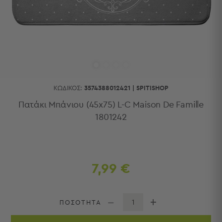
Κουζίνας
Είδη
Μπάνιου
Οργάνωση
Σπιτιού
Βρεφικά
Παιδικά
Ένδυση
ΚΩΔΙΚΌΣ:
3574388012421
|
SPITISHOP
Δωμάτια
Πατάκι Μπάνιου (45x75) L-C Maison De Famille
1801242
Κρεβατοκάμαρα
Σαλόνι
Μπάνιο
Κουζίνα
Βρεφικό
7,99 €
Δωμάτιο
Παιδικό
Δωμάτιο
ΠΟΣΟΤΗΤΑ
Εποχιακά