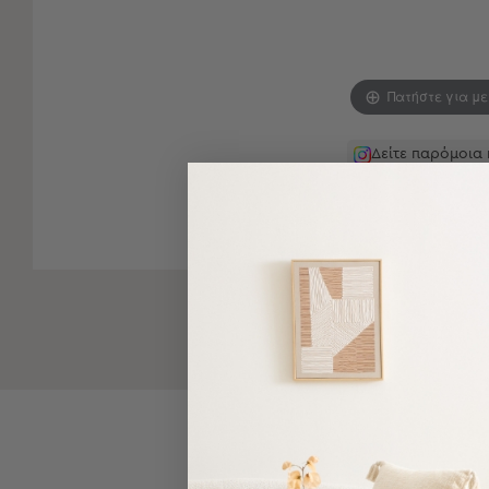
-
Παρεό
Πετσέτες
Πατήστε για μ
-
Παρεό
Προβολή
Δείτε παρόμοια
Όλων
Πετσέτες
Ενηλίκων
Παρεό
Καφτάνια
–
Πόντσο
Παιδικές
Πετσέτες
Τσάντες
-
Νεσεσέρ