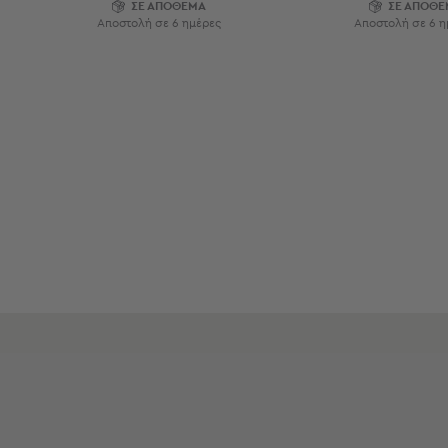
ΣΕ ΑΠΟΘΕΜΑ
ΣΕ ΑΠΟΘΕ
Εξοπλισμός
Αποστολή σε 6 ημέρες
Αποστολή σε 6 η
&
Είδη
Παραλίας
Προβολή
Όλων
Ομπρέλες
Θαλάσσης
Σκίαστρα
Παραλίας
Ψάθες
Καρεκλάκια
Παραλίας
Είδη
Camping
Είδη
Camping
Σκηνές
Sleeping