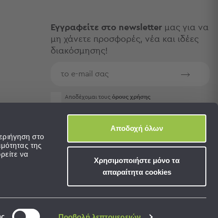
Εγγραφείτε στο newsletter
μας για να
μη χάνετε προσφορές, νέα και ιδέες
διακόσμησης!
Aποδέχομαι τους
όρους χρήσης
Αποδοχή όλων
εριήγηση στο
ιμότητας της
ρείτε να
Χρησιμοποιήστε μόνο τα
απαραίτητα cookies
ης
Προβολή λεπτομερειών