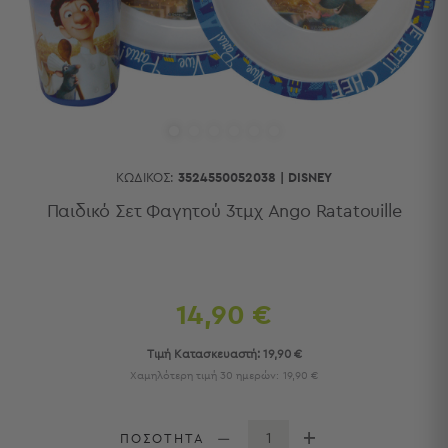
Κουζίνας
Είδη
Μπάνιου
Οργάνωση
Σπιτιού
Βρεφικά
Παιδικά
Ένδυση
ΚΩΔΙΚΌΣ:
3524550052038
|
DISNEY
Δωμάτια
Παιδικό Σετ Φαγητού 3τμχ Ango Ratatouille
Κρεβατοκάμαρα
Σαλόνι
Μπάνιο
Κουζίνα
14,90 €
Βρεφικό
Δωμάτιο
Τιμή Κατασκευαστή:
19,90 €
Παιδικό
Χαμηλότερη τιμή 30 ημερών:
19,90 €
Δωμάτιο
Εποχιακά
ΠΟΣΟΤΗΤΑ