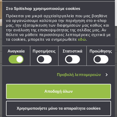
Τεμάχια: 1 Πιάτο Φ22εκ., 1 Μπωλ Φ16εκ., 1
Ποτήρι 220ml.
Τσάντες
Στο Spitishop χρησιμοποιούμε cookies
Κατάλληλο για: Πλυντήριο Πιάτων, Φούρνο
-
Πρόκειται για μικρά αρχεία/εργαλεία που μας βοηθάνε
Μικροκυμάτων
Νεσεσέρ
να οργανώσουμε καλύτερα την περιήγηση στο e-shop
Τσάντες
μας, την εξατομίκευση των διαφημίσεών μας καθώς και
την ανάλυση της επισκεψιμότητας της σελίδας μας. Αν
Θαλάσσης
Περιγραφή
θέλετε να μάθετε περισσότερες λεπτομέρειες σχετικά με
Νεσεσέρ
τα cookies, μπορείτε να ενημερωθείτε
εδώ
.
Παραλίας
Φροντίδα / Οδηγίες Πλύσης
Επιλογή
Αναγκαία
Προτιμήσεις
Στατιστικά
Προώθησης
Σαγιονάρες
συγκατάθεσης
Αποστολές & Αλλαγές
Σαγιονάρες
Προβολή
Όλων
Προβολή λεπτομερειών
Ανδρικές
Γυναικείες
Best Sellers
Παιδικές
Αποδοχή όλων
Εξοπλισμός
&
Συνδυάστε με
Δείτε επίσης
Χρησιμοποιήστε μόνο τα απαραίτητα cookies
Είδη