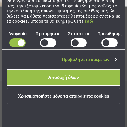
να οργανώσουμε καλύτερα την περιήγηση στο e-shop
μας, την εξατομίκευση των διαφημίσεών μας καθώς και
Περιγραφή
Τσάντες
την ανάλυση της επισκεψιμότητας της σελίδας μας. Αν
-
θέλετε να μάθετε περισσότερες λεπτομέρειες σχετικά με
Αποστολές & Αλλαγές
Νεσεσέρ
τα cookies, μπορείτε να ενημερωθείτε
εδώ
.
Τσάντες
Επιλογή
Θαλάσσης
Αναγκαία
Προτιμήσεις
Στατιστικά
Προώθησης
συγκατάθεσης
Νεσεσέρ
Παραλίας
Best Sellers
Σαγιονάρες
Προβολή λεπτομερειών
Σαγιονάρες
Συνδυάστε με
Δείτε επίσης
Προβολή
Αποδοχή όλων
Όλων
Ανδρικές
Γυναικείες
Εγγραφείτε στο newsletter
μας για να μη
Χρησιμοποιήστε μόνο τα απαραίτητα cookies
Παιδικές
χάνετε προσφορές, νέα και ιδέες διακόσμησης!
Εξοπλισμός
&
Είδη