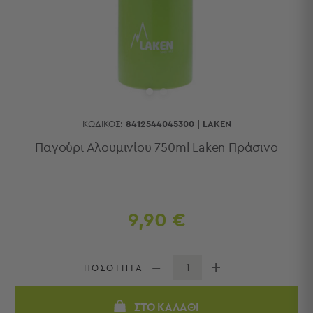
Κουζίνας
Είδη
Μπάνιου
Οργάνωση
Σπιτιού
Βρεφικά
Παιδικά
Ένδυση
ΚΩΔΙΚΌΣ:
8412544045300
|
LAKEN
Δωμάτια
Παγούρι Αλουμινίου 750ml Laken Πράσινο
Κρεβατοκάμαρα
Σαλόνι
Μπάνιο
Κουζίνα
9,90 €
Βρεφικό
Δωμάτιο
Παιδικό
ΠΟΣΟΤΗΤΑ
Δωμάτιο
Εποχιακά
ΣΤΟ ΚΑΛΆΘΙ