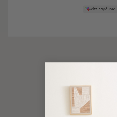
-
Παρεό
Δείτε παρόμοια
Πετσέτες
-
Παρεό
Προβολή
Όλων
Πετσέτες
Ενηλίκων
Παρεό
Καφτάνια
–
Πόντσο
Παιδικές
Πετσέτες
Τσάντες
-
Νεσεσέρ