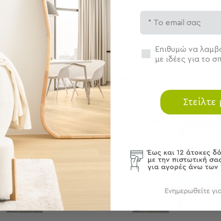
Email
Συγκατάθεση
Επιθυμώ να λαμβά
με ιδέες για το σπ
Ολοκληρώστε το σετ
Στείλτε
SALES
SALES