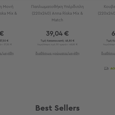
η Μονή
Παπλωματοθήκη Υπέρδιπλη
Κουβε
ska Mix &
(220x240) Anna Riska Mix &
(220x240
Match
 €
39,04 €
6
37,50 €
Τιμή Κατασκευαστή:
48,80 €
Τιμή Κ
ν: 37,50 €
Χαμηλότερη τιμή 30 ημερών: 48,80 €
Χαμηλότερη
α/μεγέθη
διαθέσιμα χρώματα/μεγέθη
διαθέσι
ΔΩ
Best Sellers