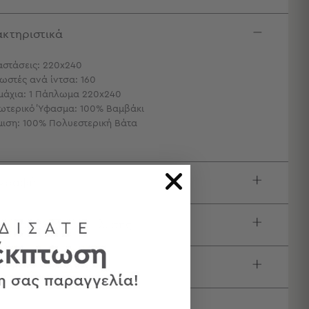
κτηριστικά
αστάσεις: 220x240
ωστές ανά ίντσα: 160
μάχια: 1 Πάπλωμα 220x240
ωτερικό Ύφασμα: 100% Βαμβάκι
μιση: 100% Πολυεστερική Βάτα
ιγραφή
τίδα / Οδηγίες Πλύσης
τολές & Αλλαγές