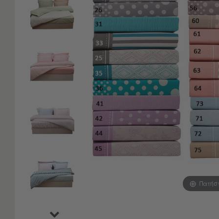
Είδη
Μπάνιου
Οργάνωση
Σπιτιού
Βρεφικά
Παιδικά
Ένδυση
Δωμάτια
Κρεβατοκάμαρα
Σαλόνι
Μπάνιο
Κουζίνα
Βρεφικό
Δωμάτιο
Παιδικό
Δωμάτιο
Πατήσ
Εποχιακά
Πετσέτες