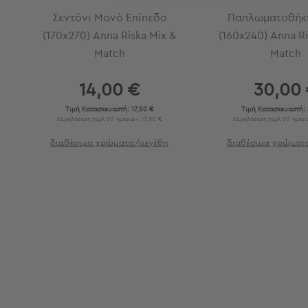
Εξοπλισμός
Σεντόνι Μονό Επίπεδο
Παπλωματοθήκ
&
(170x270) Anna Riska Mix &
(160x240) Anna Ri
Είδη
Match
Match
Παραλίας
Προβολή
Όλων
14,00 €
30,00
Ομπρέλες
Τιμή Κατασκευαστή:
17,50 €
Τιμή Κατασκευαστή:
Θαλάσσης
Χαμηλότερη τιμή 30 ημερών: 17,50 €
Χαμηλότερη τιμή 30 ημερώ
Σκίαστρα
διαθέσιμα χρώματα/μεγέθη
διαθέσιμα χρώματ
Παραλίας
Ψάθες
Καρεκλάκια
Παραλίας
Είδη
Camping
Είδη
Camping
Σκηνές
Sleeping