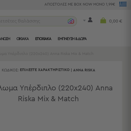
ΑΠΟΣΤΟΛΕΣ ΜΕ BOX NOW ΜΟΝΟ 1,99€
πετσέτες θαλάσσης
0,00 €
ΑΝΩΣΗ
ΟΙΚΙΑΚΑ
ΕΠΟΧΙΑΚΑ
ΈΜΠΝΕΥΣΗ & ΔΏΡΑ
μα Υπέρδιπλο (220x240) Anna Riska Mix & Match
ΕΠΙΛΈΞΤΕ ΧΑΡΑΚΤΗΡΙΣΤΙΚΌ
ΚΩΔΙΚΌΣ:
|
ANNA RISKA
ωμα Υπέρδιπλο (220x240) Anna
Riska Mix & Match