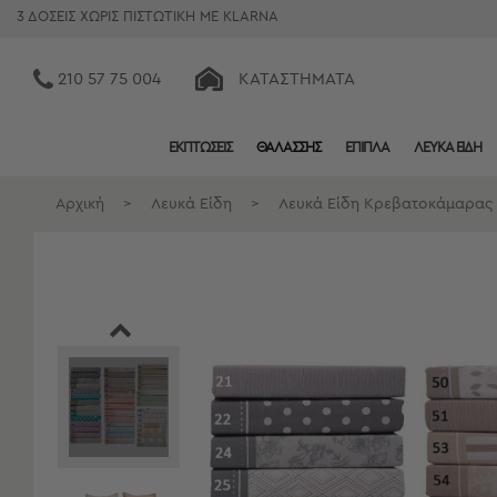
3 ΔΟΣΕΙΣ ΧΩΡΙΣ ΠΙΣΤΩΤΙΚΗ ΜΕ KLARNA
210 57 75 004
ΚΑΤΑΣΤΉΜΑΤΑ
ΕΚΠΤΩΣΕΙΣ
ΘΑΛΑΣΣΗΣ
ΕΠΙΠΛΑ
ΛΕΥΚΑ ΕΙΔΗ
Κατηγορίες
Προβολή
Αρχική
>
Λευκά Είδη
>
Λευκά Είδη Κρεβατοκάμαρας
Όλων
Σεντόνια
Κουβερλί
Ριχτάρια
Πετσέτες
Κουρτίνες
Χαλιά
Φωτιστικά
Έπιπλα
Διακοσμητικά
Είδη
Κουζίνας