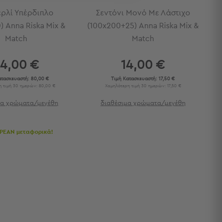
ρλί Υπέρδιπλο
Σεντόνι Μονό Με Λάστιχο
) Anna Riska Mix &
(100x200+25) Anna Riska Mix &
Match
Match
4,00 €
14,00 €
ατασκευαστή:
80,00 €
Τιμή Κατασκευαστή:
17,50 €
 τιμή 30 ημερών: 80,00 €
Χαμηλότερη τιμή 30 ημερών: 17,50 €
μα χρώματα/μεγέθη
διαθέσιμα χρώματα/μεγέθη
ΡΕΑΝ μεταφορικά!