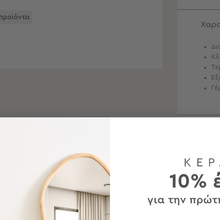
 προϊόντα
Χαρα
Δι
Κλ
Τε
Εξ
Γέ
Περ
Φρον
Αποσ