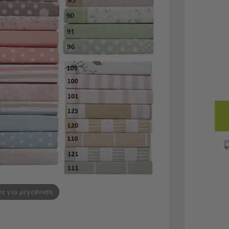
τε για μεγέθυνση