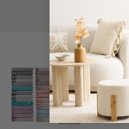
Τσάντες
-
Νεσεσέρ
Τσάντες
Θαλάσσης
Νεσεσέρ
Παραλίας
Σαγιονάρες
Σαγιονάρες
SALES
Προβολή
Όλων
Ανδρικές
Γυναικείες
Παιδικές
Εξοπλισμός
&
Είδη
Παραλίας