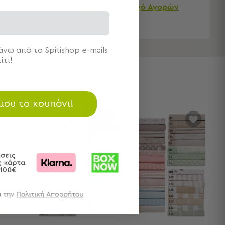
Χρειάζεστε βοήθεια;
Δείτε τον
Οδηγό Αγορών
νω από το Spitishop e-mails
ίτι!
 μου το κουπόνι!
SALES