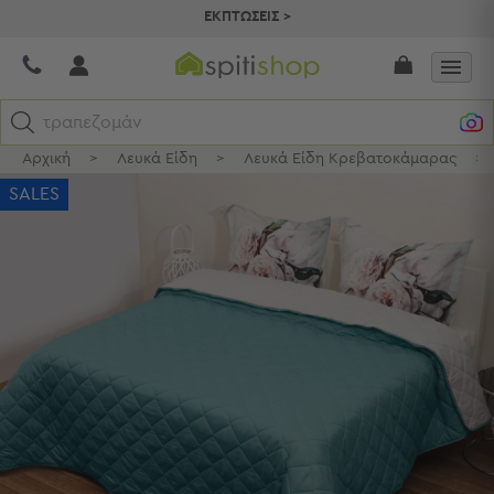
ΕΚΠΤΩΣΕΙΣ >
τραπεζομάντηλα
Αρχική
>
Λευκά Είδη
>
Λευκά Είδη Κρεβατοκάμαρας
>
Κατηγορίες
SALES
Προβολή
Όλων
Σεντόνια
Κουβερλί
Ριχτάρια
Πετσέτες
Κουρτίνες
Χαλιά
Φωτιστικά
Έπιπλα
Διακοσμητικά
Είδη