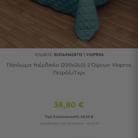
Κουζίνας
Είδη
Μπάνιου
Οργάνωση
Σπιτιού
Βρεφικά
Παιδικά
Ένδυση
ΚΩΔΙΚΌΣ:
5201499628712
|
VIOPROS
Δωμάτια
Πάπλωμα Υπέρδιπλο (220x240) 2 Όψεων Viopros
Πετρόλ/Γκρι
Κρεβατοκάμαρα
Σαλόνι
Μπάνιο
Κουζίνα
Βρεφικό
38,80 €
Δωμάτιο
Παιδικό
Τιμή Κατασκευαστή:
48,50 €
Δωμάτιο
Χαμηλότερη τιμή 30 ημερών:
48,50 €
Εποχιακά