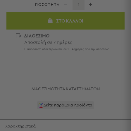
Πετσέτες
ΠΟΣΟΤΗΤΑ
-
Παρεό
ΣΤΟ ΚΑΛΆΘΙ
Πετσέτες
-
ΔΙΑΘΕΣΙΜΟ
Παρεό
Αποστολή σε 7 ημέρες
Προβολή
Η παράδοση ολοκληρώνεται σε 1 - 4 ημέρες από την αποστολή.
Όλων
Πετσέτες
Ενηλίκων
Παρεό
Καφτάνια
–
ΔΙΑΘΕΣΙΜΌΤΗΤΑ ΚΑΤΑΣΤΗΜΆΤΩΝ
Πόντσο
Παιδικές
Πετσέτες
Δείτε παρόμοια προϊόντα
Τσάντες
-
Χαρακτηριστικά
Νεσεσέρ