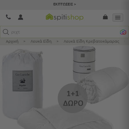
ΕΚΠΤΩΣΕΙΣ >
ριχτάρι
Αρχική
>
Λευκά Είδη
>
Λευκά Είδη Κρεβατοκάμαρας
>
Κατηγορίες
Προβολή
Όλων
Σεντόνια
Κουβερλί
Ριχτάρια
Πετσέτες
Κουρτίνες
Χαλιά
Φωτιστικά
Έπιπλα
Διακοσμητικά
Είδη