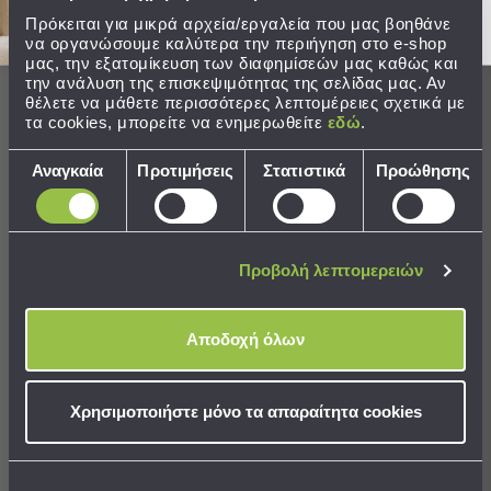
Παραλίας
Πρόκειται για μικρά αρχεία/εργαλεία που μας βοηθάνε
να οργανώσουμε καλύτερα την περιήγηση στο e-shop
Εξοπλισμός
μας, την εξατομίκευση των διαφημίσεών μας καθώς και
&
την ανάλυση της επισκεψιμότητας της σελίδας μας. Αν
Είδη
θέλετε να μάθετε περισσότερες λεπτομέρειες σχετικά με
Ολοκληρώστε το σετ
Παραλίας
τα cookies, μπορείτε να ενημερωθείτε
εδώ
.
Προβολή
Επιλογή
Όλων
Αναγκαία
Προτιμήσεις
Στατιστικά
Προώθησης
συγκατάθεσης
Ομπρέλες
Θαλάσσης
Σκίαστρα
Παραλίας
Προβολή λεπτομερειών
Ψάθες
Καρεκλάκια
Παραλίας
Αποδοχή όλων
Είδη
Camping
Πάπλωμα Πουπουλένιο
Χρησιμοποιήστε μόνο τα απαραίτητα cookies
Υπέρδιπλο (220x240) Guy
Είδη
Camping
199,00 €
Σκηνές