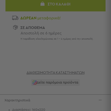
Πετσέτες
ΣΤΟ ΚΑΛΆΘΙ
-
Παρεό
ΔΩΡΕΑΝ
μεταφορικά!
Πετσέτες
ΣΕ ΑΠΟΘΕΜΑ
-
Αποστολή σε 6 ημέρες
Παρεό
Προβολή
Η παράδοση ολοκληρώνεται σε 1 - 4 ημέρες από την αποστολή.
Όλων
Πετσέτες
Ενηλίκων
Παρεό
Καφτάνια
–
ΔΙΑΘΕΣΙΜΌΤΗΤΑ ΚΑΤΑΣΤΗΜΆΤΩΝ
Πόντσο
Παιδικές
Δείτε παρόμοια προϊόντα
Πετσέτες
Τσάντες
Χαρακτηριστικά
-
Νεσεσέρ
Διαστάσεις: 160x220