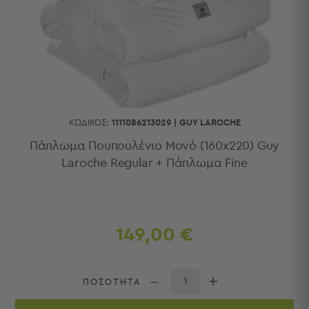
Κουζίνας
Είδη
Μπάνιου
Οργάνωση
Σπιτιού
Βρεφικά
Παιδικά
Ένδυση
ΚΩΔΙΚΌΣ:
1111086213029
|
GUY LAROCHE
Δωμάτια
Πάπλωμα Πουπουλένιο Μονό (160x220) Guy
Laroche Regular + Πάπλωμα Fine
Κρεβατοκάμαρα
Σαλόνι
Μπάνιο
Κουζίνα
Βρεφικό
149,00 €
Δωμάτιο
Παιδικό
Δωμάτιο
ΠΟΣΟΤΗΤΑ
Εποχιακά