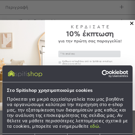
Περιγραφή
Τσάντες
-
Νεσεσέρ
Φροντίδα / Οδηγίες Πλύσης
Τσάντες
Θαλάσσης
Αποστολές & Αλλαγές
Νεσεσέρ
Παραλίας
Email
Σαγιονάρες
Συγκατάθεση
Επιθυμώ να λαμβάνω από το Spitishop e-mails με
ιδέες για το σπίτι!
Σαγιονάρες
Ολοκληρώστε το σετ
Στείλτε μου το κουπόνι!
Προβολή
Όλων
SALES
SALES
Στο Spitishop χρησιμοποιούμε cookies
Ανδρικές
Γυναικείες
Πρόκειται για μικρά αρχεία/εργαλεία που μας βοηθάνε
Παιδικές
να οργανώσουμε καλύτερα την περιήγηση στο e-shop
μας, την εξατομίκευση των διαφημίσεών μας καθώς και
την ανάλυση της επισκεψιμότητας της σελίδας μας. Αν
Εξοπλισμός
θέλετε να μάθετε περισσότερες λεπτομέρειες σχετικά με
&
τα cookies, μπορείτε να ενημερωθείτε
εδώ
.
Είδη