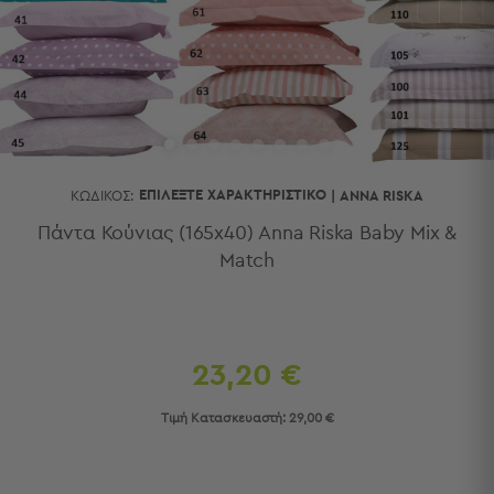
Κουζίνας
Είδη
Μπάνιου
Οργάνωση
Σπιτιού
Βρεφικά
Παιδικά
Ένδυση
ΕΠΙΛΈΞΤΕ ΧΑΡΑΚΤΗΡΙΣΤΙΚΌ
ΚΩΔΙΚΌΣ:
|
ANNA RISKA
Δωμάτια
Πάντα Κούνιας (165x40) Anna Riska Baby Mix &
Match
Κρεβατοκάμαρα
Σαλόνι
Μπάνιο
Κουζίνα
Βρεφικό
23,20 €
Δωμάτιο
Παιδικό
Τιμή Κατασκευαστή:
29,00 €
Δωμάτιο
Εποχιακά