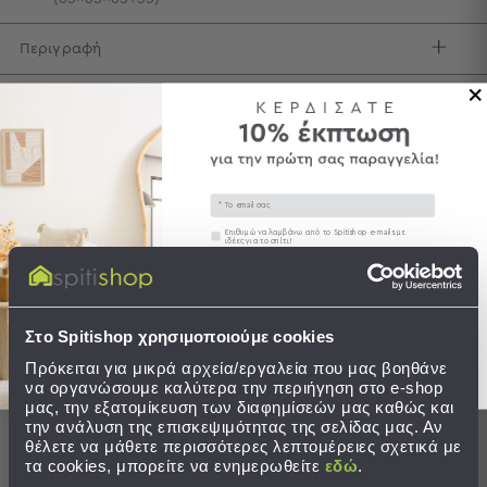
Τσάντες
Περιγραφή
-
Νεσεσέρ
Τσάντες
Φροντίδα / Οδηγίες Πλύσης
Θαλάσσης
Νεσεσέρ
Αποστολές & Αλλαγές
Παραλίας
Email
Σαγιονάρες
Συγκατάθεση
Επιθυμώ να λαμβάνω από το Spitishop e-mails με
ιδέες για το σπίτι!
Σαγιονάρες
Προβολή
Ολοκληρώστε το σετ
Στείλτε μου το κουπόνι!
Όλων
Ανδρικές
Στο Spitishop χρησιμοποιούμε cookies
Γυναικείες
Πρόκειται για μικρά αρχεία/εργαλεία που μας βοηθάνε
Παιδικές
να οργανώσουμε καλύτερα την περιήγηση στο e-shop
μας, την εξατομίκευση των διαφημίσεών μας καθώς και
Εξοπλισμός
την ανάλυση της επισκεψιμότητας της σελίδας μας. Αν
&
θέλετε να μάθετε περισσότερες λεπτομέρειες σχετικά με
Είδη
τα cookies, μπορείτε να ενημερωθείτε
εδώ
.