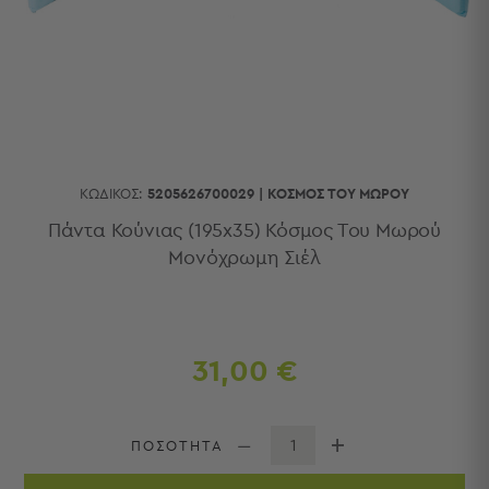
Κουζίνας
Είδη
Μπάνιου
Οργάνωση
Σπιτιού
Βρεφικά
Παιδικά
Ένδυση
ΚΩΔΙΚΌΣ:
5205626700029
|
ΚΌΣΜΟΣ ΤΟΥ ΜΩΡΟΎ
Δωμάτια
Πάντα Κούνιας (195x35) Κόσμος Του Μωρού
Μονόχρωμη Σιέλ
Κρεβατοκάμαρα
Σαλόνι
Μπάνιο
Κουζίνα
Βρεφικό
31,00 €
Δωμάτιο
Παιδικό
Δωμάτιο
ΠΟΣΟΤΗΤΑ
Εποχιακά