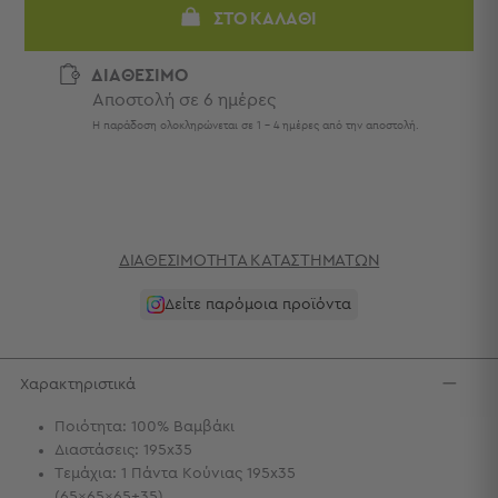
Πετσέτες
ΣΤΟ ΚΑΛΆΘΙ
-
Παρεό
ΔΙΑΘΕΣΙΜΟ
Αποστολή σε 6 ημέρες
Πετσέτες
-
Η παράδοση ολοκληρώνεται σε 1 - 4 ημέρες από την αποστολή.
Παρεό
Προβολή
Όλων
Πετσέτες
Ενηλίκων
ΔΙΑΘΕΣΙΜΌΤΗΤΑ ΚΑΤΑΣΤΗΜΆΤΩΝ
Παρεό
Καφτάνια
Δείτε παρόμοια προϊόντα
–
Πόντσο
Παιδικές
Χαρακτηριστικά
Πετσέτες
Ποιότητα: 100% Βαμβάκι
Τσάντες
Διαστάσεις: 195x35
-
Τεμάχια: 1 Πάντα Κούνιας 195x35
Νεσεσέρ
(65x65x65+35)