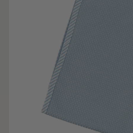
Είδη
Μπάνιου
Οργάνωση
Σπιτιού
Βρεφικά
Παιδικά
Ένδυση
Δωμάτια
Κρεβατοκάμαρα
Σαλόνι
Μπάνιο
Κουζίνα
Βρεφικό
Δωμάτιο
Παιδικό
Δωμάτιο
Εποχιακά
Πετσέτες