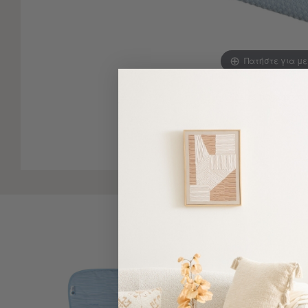
-
Παρεό
Πετσέτες
Πατήστε για μ
-
Παρεό
Προβολή
Δείτε παρόμοια
Όλων
Πετσέτες
Ενηλίκων
Παρεό
Καφτάνια
–
Πόντσο
Παιδικές
Πετσέτες
Τσάντες
-
Νεσεσέρ