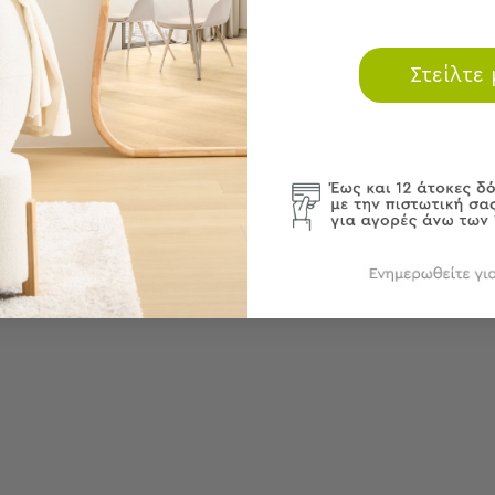
Στείλτε