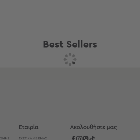
Best Sellers
Συνδυάστε με
Δείτε επίσης
Εταιρία
Aκολουθήστε μας
ΡΩΜΉΣ
ΣΧΕΤΙΚΑ ΜΕ ΕΜΑΣ