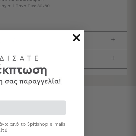
μάχια: 1 Πάνα Πικέ 80x80
ιγραφή
τολές & Αλλαγές
νω από το Spitishop e-mails
ίτι!