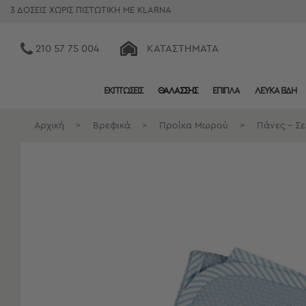
3 ΔΟΣΕΙΣ ΧΩΡΙΣ ΠΙΣΤΩΤΙΚΗ ΜΕ KLARNA
210 57 75 004
ΚΑΤΑΣΤΉΜΑΤΑ
ΕΚΠΤΩΣΕΙΣ
ΘΑΛΑΣΣΗΣ
ΕΠΙΠΛΑ
ΛΕΥΚΑ ΕΙΔΗ
Κατηγορίες
Προβολή
Αρχική
>
Βρεφικά
>
Προίκα Μωρού
>
Πάνες - Σ
Όλων
Σεντόνια
Κουβερλί
Ριχτάρια
Πετσέτες
Κουρτίνες
Χαλιά
Φωτιστικά
Έπιπλα
Διακοσμητικά
Είδη
Κουζίνας