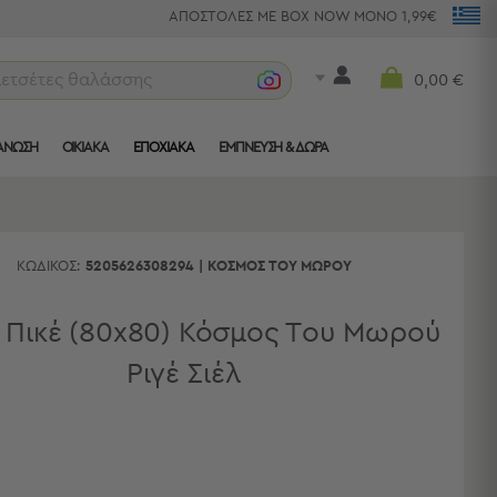
ΑΠΟΣΤΟΛΕΣ ΜΕ BOX NOW ΜΟΝΟ 1,99€
πετσέτες θαλάσσης
0,00 €
ΑΝΩΣΗ
ΟΙΚΙΑΚΑ
ΕΠΟΧΙΑΚΑ
ΈΜΠΝΕΥΣΗ & ΔΏΡΑ
ΚΩΔΙΚΌΣ:
5205626308294
|
ΚΌΣΜΟΣ ΤΟΥ ΜΩΡΟΎ
 Πικέ (80x80) Κόσμος Του Μωρού
Ριγέ Σιέλ