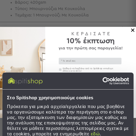
Βάρος: 420gsm
Τσάντες
Τύπος: Μπουρνούζια Με Κουκούλα
-
Τεμάχια: 1 Μπουρνούζι Με Κουκούλα
Νεσεσέρ
Τσάντες
Περιγραφή
Θαλάσσης
Νεσεσέρ
Αποστολές & Αλλαγές
Παραλίας
Σαγιονάρες
Email
Συγκατάθεση
Επιθυμώ να λαμβάνω από το Spitishop e-mails με
Σαγιονάρες
ιδέες για το σπίτι!
Προβολή
Ολοκληρώστε το σετ
Στείλτε μου το κουπόνι!
Όλων
Ανδρικές
SALES
SALES
Στο Spitishop χρησιμοποιούμε cookies
Γυναικείες
Παιδικές
Πρόκειται για μικρά αρχεία/εργαλεία που μας βοηθάνε
να οργανώσουμε καλύτερα την περιήγηση στο e-shop
Εξοπλισμός
μας, την εξατομίκευση των διαφημίσεών μας καθώς και
την ανάλυση της επισκεψιμότητας της σελίδας μας. Αν
&
θέλετε να μάθετε περισσότερες λεπτομέρειες σχετικά με
Είδη
τα cookies, μπορείτε να ενημερωθείτε
εδώ
.