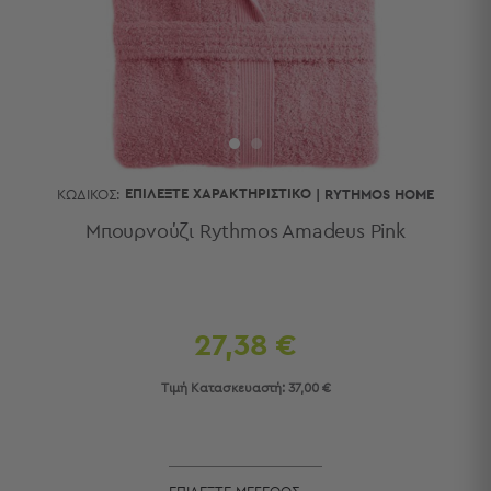
Κουζίνας
Είδη
Μπάνιου
Οργάνωση
Σπιτιού
Βρεφικά
Παιδικά
Ένδυση
ΕΠΙΛΈΞΤΕ ΧΑΡΑΚΤΗΡΙΣΤΙΚΌ
ΚΩΔΙΚΌΣ:
|
RYTHMOS HOME
Δωμάτια
Μπουρνούζι Rythmos Amadeus Pink
Κρεβατοκάμαρα
Σαλόνι
Μπάνιο
Κουζίνα
27,38 €
Βρεφικό
Δωμάτιο
Τιμή Κατασκευαστή:
37,00 €
Παιδικό
Δωμάτιο
Εποχιακά