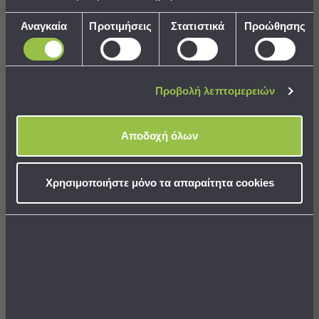
Παραλίας
Επιλογή
Αναγκαία
Προτιμήσεις
Στατιστικά
Προώθησης
Εξοπλισμός
συγκατάθεσης
&
Είδη
Μπουρνούζι Rythmos
Μπουρνούζι Rythmos
Παραλίας
Amadeus Blue
Amadeus Ciel
Προβολή λεπτομερειών
Προβολή
27,38 €
27,38 €
Όλων
Ομπρέλες
Τιμή Κατασκευαστή:
37,00 €
Τιμή Κατασκευαστή:
37,00 €
Αποδοχή όλων
Θαλάσσης
Σκίαστρα
διαθέσιμα χρώματα/μεγέθη
διαθέσιμα χρώματα/μεγέθη
Παραλίας
Χρησιμοποιήστε μόνο τα απαραίτητα cookies
Ψάθες
Καρεκλάκια
Παραλίας
ΣΤΟ ΚΑΛΑΘΙ
ΣΤΟ ΚΑΛΑΘΙ
Είδη
Camping
Είδη
Camping
Σκηνές