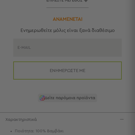
Πετσέτες
-
Παρεό
ΑΝΑΜΕΝΕΤΑΙ
Πετσέτες
Eνημερωθείτε μόλις είναι ξανά διαθέσιμο
-
Παρεό
Προβολή
E-MAIL
Όλων
Πετσέτες
Ενηλίκων
ΕΝΗΜΕΡΩΣΤΕ ΜΕ
Παρεό
Καφτάνια
–
Πόντσο
Δείτε παρόμοια προϊόντα
Παιδικές
Πετσέτες
Τσάντες
Χαρακτηριστικά
-
Ποιότητα: 100% Βαμβάκι
Νεσεσέρ