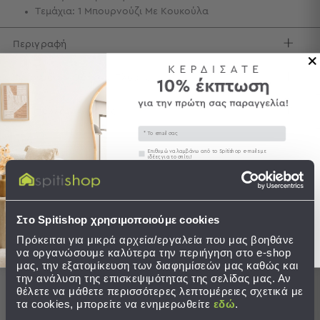
Τεμάχια: 1 Μπουρνούζι Με Κουκούλα
Τσάντες
-
Περιγραφή
Νεσεσέρ
Τσάντες
Φροντίδα / Οδηγίες Πλύσης
Θαλάσσης
Νεσεσέρ
Αποστολές & Αλλαγές
Παραλίας
Email
Σαγιονάρες
Συγκατάθεση
Επιθυμώ να λαμβάνω από το Spitishop e-mails με
ιδέες για το σπίτι!
Σαγιονάρες
Προβολή
Στείλτε μου το κουπόνι!
Ολοκληρώστε το σετ
Όλων
Ανδρικές
Στο Spitishop χρησιμοποιούμε cookies
Γυναικείες
SALES
Πρόκειται για μικρά αρχεία/εργαλεία που μας βοηθάνε
Παιδικές
να οργανώσουμε καλύτερα την περιήγηση στο e-shop
μας, την εξατομίκευση των διαφημίσεών μας καθώς και
Εξοπλισμός
την ανάλυση της επισκεψιμότητας της σελίδας μας. Αν
&
θέλετε να μάθετε περισσότερες λεπτομέρειες σχετικά με
τα cookies, μπορείτε να ενημερωθείτε
εδώ
.
Είδη