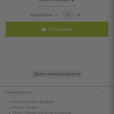
Πετσέτες
-
Παρεό
ΠΟΣΟΤΗΤΑ
Πετσέτες
-
ΣΤΟ ΚΑΛΆΘΙ
Παρεό
Προβολή
Όλων
Πετσέτες
Ενηλίκων
Παρεό
Καφτάνια
–
Δείτε παρόμοια προϊόντα
Πόντσο
Παιδικές
Πετσέτες
Χαρακτηριστικά
Τσάντες
Ποιότητα: 100% Βαμβάκι
-
Βάρος: 420gsm
Νεσεσέρ
Τύπος: Μπουρνούζια Με Κουκούλα