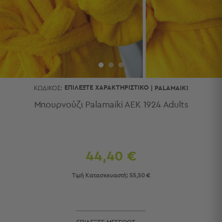
Κουζίνας
Είδη
Μπάνιου
Οργάνωση
Σπιτιού
Βρεφικά
Παιδικά
Ένδυση
ΕΠΙΛΈΞΤΕ ΧΑΡΑΚΤΗΡΙΣΤΙΚΌ
ΚΩΔΙΚΌΣ:
|
PALAMAIKI
Δωμάτια
Μπουρνούζι Palamaiki AEK 1924 Adults
Κρεβατοκάμαρα
Σαλόνι
Μπάνιο
Κουζίνα
44,40 €
Βρεφικό
Δωμάτιο
Τιμή Κατασκευαστή:
55,50 €
Παιδικό
Δωμάτιο
Εποχιακά