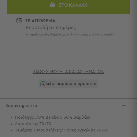
Πετσέτες
ΣΤΟ ΚΑΛΆΘΙ
-
Παρεό
ΣΕ ΑΠΟΘΕΜΑ
Αποστολή σε 6 ημέρες
Πετσέτες
-
Η παράδοση ολοκληρώνεται σε 1 - 4 ημέρες από την αποστολή.
Παρεό
Προβολή
Όλων
Πετσέτες
Ενηλίκων
ΔΙΑΘΕΣΙΜΌΤΗΤΑ ΚΑΤΑΣΤΗΜΆΤΩΝ
Παρεό
Καφτάνια
Δείτε παρόμοια προϊόντα
–
Πόντσο
Παιδικές
Χαρακτηριστικά
Πετσέτες
Ποιότητα: 70% Bamboo 30% Βαμβάκι
Τσάντες
Διαστάσεις: 70x70
-
Τεμάχια: 3 Μουσελίνες/Πάνες Αγκαλιάς 70x70
Νεσεσέρ