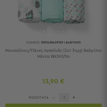
Κουζίνας
Είδη
Μπάνιου
Οργάνωση
Σπιτιού
Βρεφικά
Παιδικά
Ένδυση
ΚΩΔΙΚΌΣ:
5901435409763
|
BABYONO
Δωμάτια
Μουσελίνες/Πάνες Αγκαλιάς (Σετ 3τμχ) BabyOno
Μέντα BN397/04
Κρεβατοκάμαρα
Σαλόνι
Μπάνιο
Κουζίνα
Βρεφικό
13,90 €
Δωμάτιο
Παιδικό
Δωμάτιο
ΠΟΣΟΤΗΤΑ
Εποχιακά