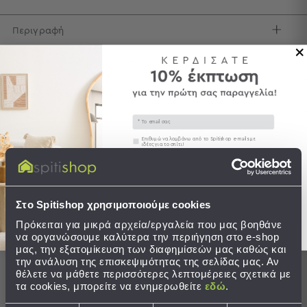
Τσάντες
Περιγραφή
-
Νεσεσέρ
Τσάντες
Φροντίδα / Οδηγίες Πλύσης
Θαλάσσης
Νεσεσέρ
Αποστολές & Αλλαγές
Παραλίας
Email
Σαγιονάρες
Συγκατάθεση
Επιθυμώ να λαμβάνω από το Spitishop e-mails με
ιδέες για το σπίτι!
Σαγιονάρες
Στείλτε μου το κουπόνι!
Προβολή
Ολοκληρώστε το σετ
Όλων
Στο Spitishop χρησιμοποιούμε cookies
Ανδρικές
Γυναικείες
Πρόκειται για μικρά αρχεία/εργαλεία που μας βοηθάνε
να οργανώσουμε καλύτερα την περιήγηση στο e-shop
Παιδικές
μας, την εξατομίκευση των διαφημίσεών μας καθώς και
την ανάλυση της επισκεψιμότητας της σελίδας μας. Αν
Εξοπλισμός
θέλετε να μάθετε περισσότερες λεπτομέρειες σχετικά με
&
τα cookies, μπορείτε να ενημερωθείτε
εδώ
.
Είδη