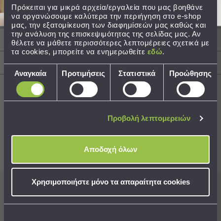
Πρόκειται για μικρά αρχεία/εργαλεία που μας βοηθάνε
Δακτύλιους
Τσάντες
να οργανώσουμε καλύτερα την περιήγηση στο e-shop
-
μας, την εξατομίκευση των διαφημίσεών μας καθώς και
την ανάλυση της επισκεψιμότητας της σελίδας μας. Αν
Νεσεσέρ
Περιγραφή
θέλετε να μάθετε περισσότερες λεπτομέρειες σχετικά με
Τσάντες
τα cookies, μπορείτε να ενημερωθείτε
εδώ
.
Θαλάσσης
Αποστολές & Αλλαγές
Νεσεσέρ
Επιλογή
Αναγκαία
Προτιμήσεις
Στατιστικά
Προώθησης
Παραλίας
συγκατάθεσης
Σαγιονάρες
Σαγιονάρες
Προβολή λεπτομερειών
Best Sellers
Προβολή
Όλων
Ανδρικές
Αποδοχή όλων
Συνδυάστε με
Δείτε επίσης
Γυναικείες
Παιδικές
Χρησιμοποιήστε μόνο τα απαραίτητα cookies
Εξοπλισμός
Εγγραφείτε στο newsletter
μας για να μη
&
χάνετε προσφορές, νέα και ιδέες διακόσμησης!
Είδη