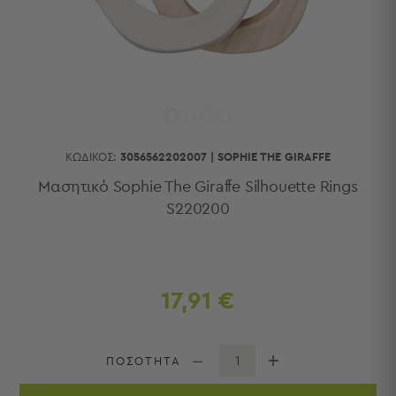
Κουζίνας
Είδη
Μπάνιου
Οργάνωση
Σπιτιού
Βρεφικά
Παιδικά
Ένδυση
ΚΩΔΙΚΌΣ:
3056562202007
|
SOPHIE THE GIRAFFE
Δωμάτια
Μασητικό Sophie The Giraffe Silhouette Rings
S220200
Κρεβατοκάμαρα
Σαλόνι
Μπάνιο
Κουζίνα
Βρεφικό
17,91 €
Δωμάτιο
Παιδικό
Δωμάτιο
ΠΟΣΟΤΗΤΑ
Εποχιακά