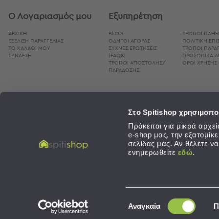
Bags
Ο Λογαριασμός μου
Εξυπηρέτηση
&
Υποστρώματα
ΑΡΧΙΚΗ
BLOG
ΤΡΌΠΟΙ ΠΛΗ
Ισοθερμικές
ΕΞΕΛΙΞΗ ΠΑΡΑΓΓΕΛΙΑΣ
ΟΔΗΓΟΊ ΑΓΟΡΆΣ
ΠΟΛΙΤΙΚΉ ΕΠ
ΤΟ ΚΑΛΑΘΙ ΜΟΥ
ΣΥΧΝΈΣ ΕΡΩΤΉΣΕΙΣ
ΤΡΌΠΟΙ ΠΑΡΑΓ
Τσάντες
ΣΥΝΔΕΣΗ
(FAQS)
ΠΡΟΣΩΠΙΚΆ 
Θερμός
ΤΡΌΠΟΙ ΑΠΟΣΤΟΛΉΣ/
ΌΡΟΙ ΧΡΉΣΗΣ 
ΠΑΡΆΔΟΣΗΣ
Εξοπλισμός
&
Αξεσουάρ
Στο Spitishop χρησιμοπο
Είδη
Ταξιδίου
Πρόκειται για μικρά αρχ
e-shop μας, την εξατομίκ
Είδη
σελίδας μας. Αν θέλετε ν
ενημερωθείτε
εδώ
.
Ταξιδίου
Μαξιλάρια
&
Μάσκες
SPITISHOP © 2026. Λευκά Είδη - Development / Design:
Sleed
,
Concept Maniax
Ύπνου
Επιλογή
Αναγκαία
Π
Νεσεσέρ
συγκατάθεσης