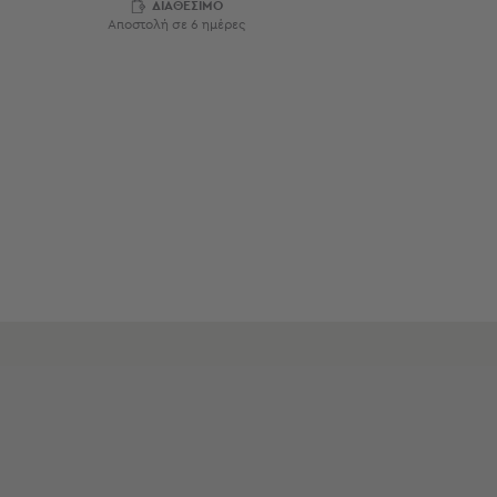
ΔΙΑΘΕΣΙΜΟ
Εξοπλισμός
Αποστολή σε 6 ημέρες
&
Είδη
Παραλίας
Προβολή
Όλων
Ομπρέλες
Θαλάσσης
Σκίαστρα
Παραλίας
Ψάθες
Καρεκλάκια
Παραλίας
Είδη
Camping
Είδη
Camping
Σκηνές
Sleeping