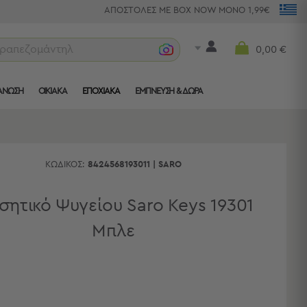
ΑΠΟΣΤΟΛΕΣ ΜΕ BOX NOW ΜΟΝΟ 1,99€
τραπεζομάντηλα
0,00 €
ΑΝΩΣΗ
ΟΙΚΙΑΚΑ
ΕΠΟΧΙΑΚΑ
ΈΜΠΝΕΥΣΗ & ΔΏΡΑ
ΚΩΔΙΚΌΣ:
8424568193011
|
SARO
ητικό Ψυγείου Saro Keys 19301
Μπλε