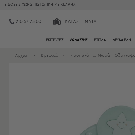
3 ΔΟΣΕΙΣ ΧΩΡΙΣ ΠΙΣΤΩΤΙΚΗ ΜΕ KLARNA
210 57 75 004
ΚΑΤΑΣΤΉΜΑΤΑ
ΕΚΠΤΩΣΕΙΣ
ΘΑΛΑΣΣΗΣ
ΕΠΙΠΛΑ
ΛΕΥΚΑ ΕΙΔΗ
Κατηγορίες
Προβολή
Αρχική
>
Βρεφικά
>
Μασητικά Για Μωρά - Οδοντοφυ
Όλων
Σεντόνια
Κουβερλί
Ριχτάρια
Πετσέτες
Κουρτίνες
Χαλιά
Φωτιστικά
Έπιπλα
Διακοσμητικά
Είδη
Κουζίνας