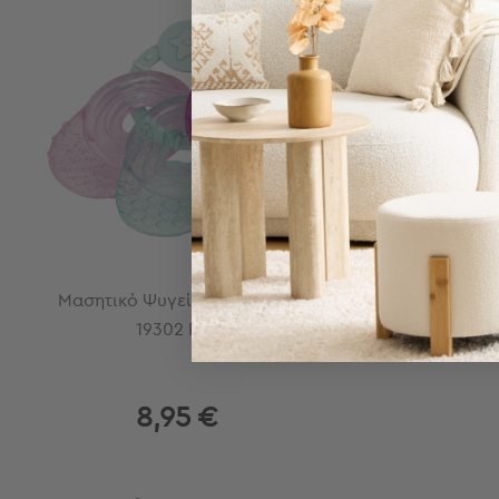
Τσάντες
-
Νεσεσέρ
Τσάντες
Θαλάσσης
Νεσεσέρ
Παραλίας
Σαγιονάρες
Σαγιονάρες
Προβολή
Όλων
Μασητικό Ψυγείου Saro Keys
Ανδρικές
19302 Ροζ
Γυναικείες
Παιδικές
Εξοπλισμός
8,95 €
&
Είδη
Παραλίας