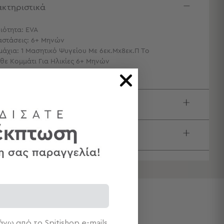
κτηριστικά
ιότητα: EVA
αστάσεις: 6+ Μηνών
μάχια: 1 Μασητικό Ψυγείου Με 6εκ.Μx8εκ.Π Το
θε Κομμάτι Για Ηλικίες 6+ Μηνών
ιγραφή
τολές & Αλλαγές
νω από το Spitishop e-mails