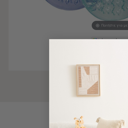
-
Παρεό
Πετσέτες
Πατήστε για μ
-
Παρεό
Προβολή
Δείτε παρόμοια
Όλων
Πετσέτες
Ενηλίκων
Παρεό
Καφτάνια
–
Πόντσο
Παιδικές
Πετσέτες
Τσάντες
-
Νεσεσέρ