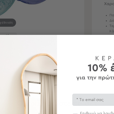
Χαρα
Πο
Δι
εγέθυνση
Τε
Κά
 προϊόντα
Περ
Αποσ
Email
Ολοκληρώστε το σετ
Συγκατάθεση
Επιθυμώ να λαμβά