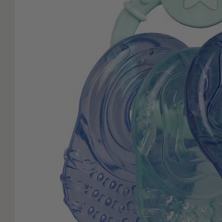
Είδη
Μπάνιου
Οργάνωση
Σπιτιού
Βρεφικά
Παιδικά
Ένδυση
Δωμάτια
Κρεβατοκάμαρα
Σαλόνι
Μπάνιο
Κουζίνα
Βρεφικό
Δωμάτιο
Παιδικό
Δωμάτιο
Εποχιακά
Πετσέτες