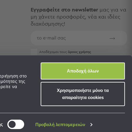
Εγγραφείτε στο newsletter
μας για να
μη χάνετε προσφορές, νέα και ιδέες
διακόσμησης!
Aποδέχομαι τους
όρους χρήσης
Αποδοχή όλων
εριήγηση στο
ιμότητας της
ρείτε να
Χρησιμοποιήστε μόνο τα
απαραίτητα cookies
ης
Προβολή λεπτομερειών