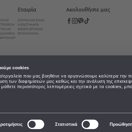
Εταιρία
Aκολουθήστε μας
ΡΩΜΉΣ
ΣΧΕΤΙΚΑ ΜΕ ΕΜΑΣ
ΙΣΤΡΟΦΏΝ
ΚΑΤΑΣΤΗΜΑΤΑ
ΓΕΛΊΑΣ
ΘΕΣΕΙΣ ΕΡΓΑΣΙΑΣ
ΔΕΔΟΜΈΝΑ
ΕΠΙΚΟΙΝΩΝΙΑ
SPITISHOP
ιούμε cookies
εία/εργαλεία που μας βοηθάνε να οργανώσουμε καλύτερα την π
ευση των διαφημίσεών μας καθώς και την ανάλυση της επισκεψ
α μάθετε περισσότερες λεπτομέρειες σχετικά με τα cookies, μπο
ροτιμήσεις
Στατιστικά
Προώθησ