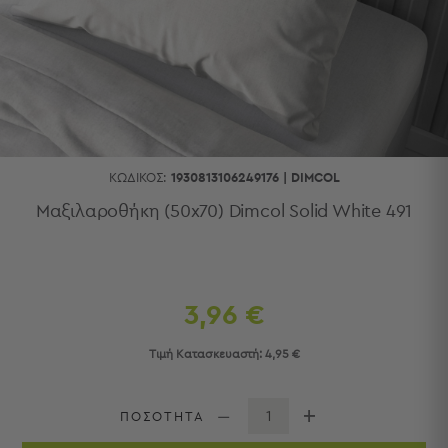
Κουζίνας
Είδη
Μπάνιου
Οργάνωση
Σπιτιού
Βρεφικά
Παιδικά
Ένδυση
ΚΩΔΙΚΌΣ:
1930813106249176
|
DIMCOL
Δωμάτια
Μαξιλαροθήκη (50x70) Dimcol Solid White 491
Κρεβατοκάμαρα
Σαλόνι
Μπάνιο
Κουζίνα
3,96 €
Βρεφικό
Δωμάτιο
Τιμή Κατασκευαστή:
4,95 €
Παιδικό
Δωμάτιο
Εποχιακά
ΠΟΣΟΤΗΤΑ