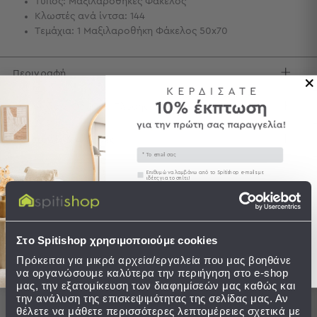
Τύπος: Μαξιλαροθήκες Φάκελος
Κλωστές ανά ίντσα: 144
Τσάντες
Τεμάχια: 1 Μαξιλαροθήκη Φάκελος 50x70
-
Νεσεσέρ
Τσάντες
Περιγραφή
Θαλάσσης
Νεσεσέρ
Φροντίδα / Οδηγίες Πλύσης
Παραλίας
Σαγιονάρες
Αποστολές & Αλλαγές
Email
Σαγιονάρες
Συγκατάθεση
Επιθυμώ να λαμβάνω από το Spitishop e-mails με
ιδέες για το σπίτι!
Προβολή
Όλων
Στείλτε μου το κουπόνι!
Ανδρικές
Ολοκληρώστε το σετ
Γυναικείες
Στο Spitishop χρησιμοποιούμε cookies
Παιδικές
Πρόκειται για μικρά αρχεία/εργαλεία που μας βοηθάνε
Εξοπλισμός
να οργανώσουμε καλύτερα την περιήγηση στο e-shop
μας, την εξατομίκευση των διαφημίσεών μας καθώς και
&
την ανάλυση της επισκεψιμότητας της σελίδας μας. Αν
Είδη
θέλετε να μάθετε περισσότερες λεπτομέρειες σχετικά με