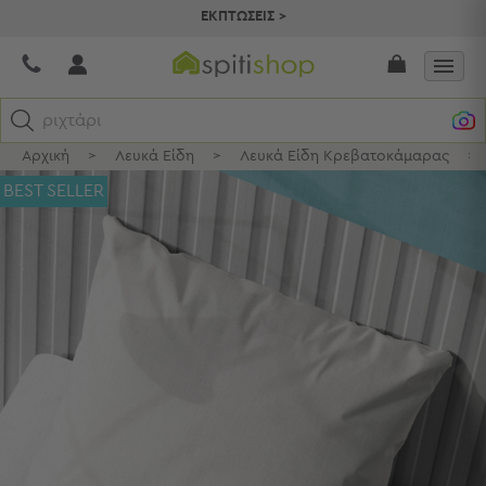
ΕΚΠΤΩΣΕΙΣ >
ριχτάρια
Αρχική
>
Λευκά Είδη
>
Λευκά Είδη Κρεβατοκάμαρας
>
Κατηγορίες
BEST SELLER
Προβολή
Όλων
Σεντόνια
Κουβερλί
Ριχτάρια
Πετσέτες
Κουρτίνες
Χαλιά
Φωτιστικά
Έπιπλα
Διακοσμητικά
Είδη