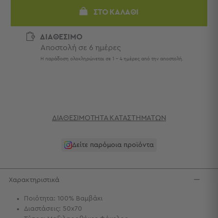
Πετσέτες
ΣΤΟ ΚΑΛΆΘΙ
-
Παρεό
ΔΙΑΘΕΣΙΜΟ
Πετσέτες
Αποστολή σε 6 ημέρες
-
Η παράδοση ολοκληρώνεται σε 1 - 4 ημέρες από την αποστολή.
Παρεό
Προβολή
Όλων
Πετσέτες
Ενηλίκων
ΔΙΑΘΕΣΙΜΌΤΗΤΑ ΚΑΤΑΣΤΗΜΆΤΩΝ
Παρεό
Καφτάνια
–
Δείτε παρόμοια προϊόντα
Πόντσο
Παιδικές
Πετσέτες
Χαρακτηριστικά
Τσάντες
Ποιότητα: 100% Βαμβάκι
-
Διαστάσεις: 50x70
Νεσεσέρ