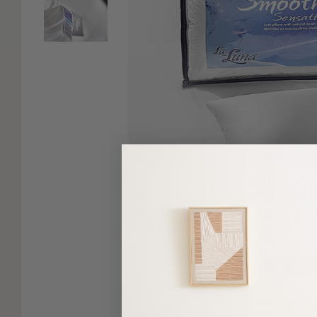
Είδη
Μπάνιου
Οργάνωση
Σπιτιού
Βρεφικά
Παιδικά
Ένδυση
Δωμάτια
Κρεβατοκάμαρα
Σαλόνι
Μπάνιο
Κουζίνα
Βρεφικό
Δωμάτιο
Παιδικό
Δωμάτιο
Πατήσ
Εποχιακά
Δείτε παρόμοια
Πετσέτες