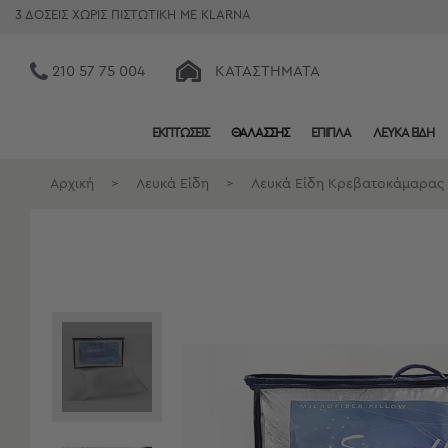
3 ΔΟΣΕΙΣ ΧΩΡΙΣ ΠΙΣΤΩΤΙΚΗ ΜΕ KLARNA
210 57 75 004
ΚΑΤΑΣΤΉΜΑΤΑ
ΕΚΠΤΩΣΕΙΣ
ΘΑΛΑΣΣΗΣ
ΕΠΙΠΛΑ
ΛΕΥΚΑ ΕΙΔΗ
Κατηγορίες
Προβολή
Αρχική
>
Λευκά Είδη
>
Λευκά Είδη Κρεβατοκάμαρας
Όλων
Σεντόνια
Κουβερλί
Ριχτάρια
Πετσέτες
Κουρτίνες
Χαλιά
Φωτιστικά
Έπιπλα
Διακοσμητικά
Είδη
Κουζίνας