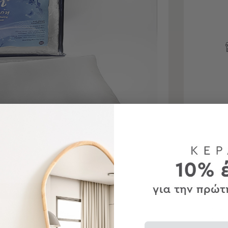
Χαρα
Δι
Σκ
τε για μεγέθυνση
Τε
Εξ
 προϊόντα
Γέ
Email