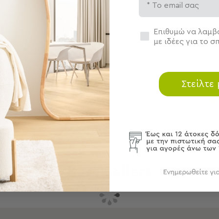
Συγκατάθεση
Επιθυμώ να λαμβά
Περ
με ιδέες για το σπ
Αποσ
Στείλτε
Best Sellers
Συνδυάστε με
Δείτε επίσης