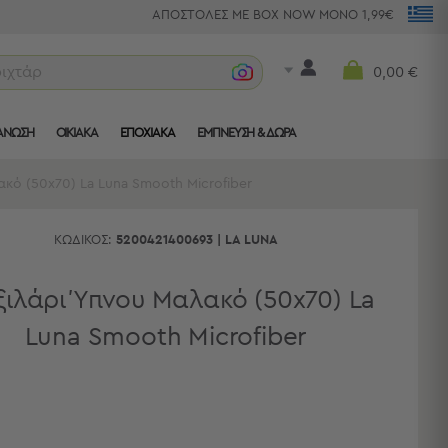
ΑΠΟΣΤΟΛΕΣ ΜΕ BOX NOW ΜΟΝΟ 1,99€
ριχτάρια
0,00 €
ΑΝΩΣΗ
ΟΙΚΙΑΚΑ
ΕΠΟΧΙΑΚΑ
ΈΜΠΝΕΥΣΗ & ΔΏΡΑ
κό (50x70) La Luna Smooth Microfiber
ΚΩΔΙΚΌΣ:
5200421400693
|
LA LUNA
ιλάρι Ύπνου Μαλακό (50x70) La
Luna Smooth Microfiber