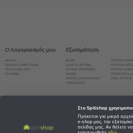
Τσάντες
-
Νεσεσέρ
Τσάντες
Θαλάσσης
Νεσεσέρ
Παραλίας
Ο Λογαριασμός μου
Εξυπηρέτηση
Σαγιονάρες
ΑΡΧΙΚΗ
BLOG
ΤΡΌΠΟΙ ΠΛΗ
Σαγιονάρες
ΕΞΕΛΙΞΗ ΠΑΡΑΓΓΕΛΙΑΣ
ΟΔΗΓΟΊ ΑΓΟΡΆΣ
ΠΟΛΙΤΙΚΉ ΕΠ
Προβολή
ΤΟ ΚΑΛΑΘΙ ΜΟΥ
ΣΥΧΝΈΣ ΕΡΩΤΉΣΕΙΣ
ΤΡΌΠΟΙ ΠΑΡΑΓ
ΣΥΝΔΕΣΗ
(FAQS)
ΠΡΟΣΩΠΙΚΆ 
Όλων
ΤΡΌΠΟΙ ΑΠΟΣΤΟΛΉΣ/
ΌΡΟΙ ΧΡΉΣΗΣ 
Ανδρικές
ΠΑΡΆΔΟΣΗΣ
Γυναικείες
Παιδικές
Εξοπλισμός
Στο Spitishop χρησιμοπο
&
Πρόκειται για μικρά αρχ
Είδη
e-shop μας, την εξατομίκ
Παραλίας
σελίδας μας. Αν θέλετε ν
ενημερωθείτε
εδώ
.