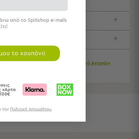
νω από το Spitishop e-mails
ιγραφή
ίτι!
τολές & Αλλαγές
 μου το κουπόνι!
Χρειάζεστε βοήθεια;
Δείτε τον
Οδηγό Αγορών