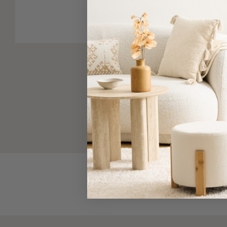
-
Παρεό
Πετσέτες
-
Παρεό
Προβολή
Όλων
Πετσέτες
Ενηλίκων
Παρεό
Καφτάνια
–
Πόντσο
Παιδικές
Πετσέτες
Τσάντες
-
Νεσεσέρ