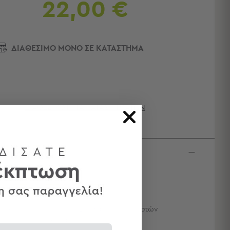
22,00 €
ΔΙΑΘΕΣΙΜΟ ΜΟΝΟ ΣΕ ΚΑΤΑΣΤΗΜΑ
ΔΙΑΘΕΣΙΜΌΤΗΤΑ ΚΑΤΑΣΤΗΜΆΤΩΝ
κτηριστικά
αστάσεις: 50x70
ληρότητα: Μαλακό
μάχια: 1 Μαξιλάρι Ύπνου 50x70
ωτερικό Ύφασμα: 100% Βαμβάκι, 300 κλωστών
μιση: 100% Μικροΐνα