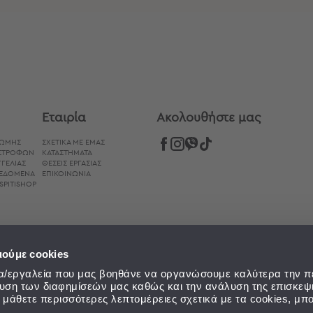
Εταιρία
Aκολουθήστε μας
ΡΩΜΉΣ
ΣΧΕΤΙΚΑ ΜΕ ΕΜΑΣ
ΙΣΤΡΟΦΏΝ
ΚΑΤΑΣΤΗΜΑΤΑ
ΓΕΛΊΑΣ
ΘΕΣΕΙΣ ΕΡΓΑΣΙΑΣ
ΔΕΔΟΜΈΝΑ
ΕΠΙΚΟΙΝΩΝΙΑ
SPITISHOP
ιούμε cookies
εία/εργαλεία που μας βοηθάνε να οργανώσουμε καλύτερα την π
ευση των διαφημίσεών μας καθώς και την ανάλυση της επισκεψ
α μάθετε περισσότερες λεπτομέρειες σχετικά με τα cookies, μπο