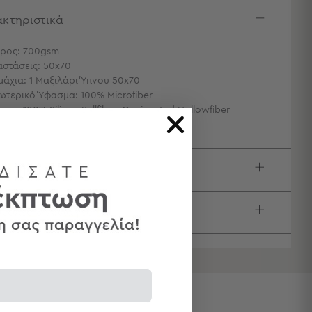
κτηριστικά
ρος: 700gsm
αστάσεις: 50x70
μάχια: 1 Μαξιλάρι Ύπνου 50x70
ωτερικό Ύφασμα: 100% Microfiber
μιση: 100% Silicon Ballfiber, Conjugated Hollowfiber
ιγραφή
τολές & Αλλαγές