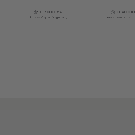
Εξοπλισμός
&
ΣΕ ΑΠΟΘΕΜΑ
ΣΕ ΑΠΟΘΕ
Αποστολή σε 6 ημέρες
Αποστολή σε 6 η
Είδη
Παραλίας
Προβολή
Όλων
Ομπρέλες
Θαλάσσης
Σκίαστρα
Παραλίας
Ψάθες
Καρεκλάκια
Παραλίας
Είδη
Camping
Είδη
Camping
Σκηνές
Sleeping