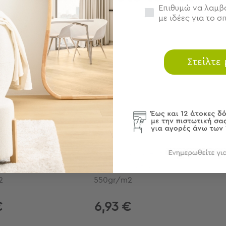
Συγκατάθεση
Επιθυμώ να λαμβά
με ιδέες για το σπ
Στείλτε
x70) Hotel
Μαξιλάρι Ύπνου (45x65) Hotel
rofiber
Μαλακό 100%Microfiber
2
550gr/m2
€
6,93 €