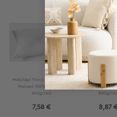
Τσάντες
-
Νεσεσέρ
Τσάντες
Θαλάσσης
Νεσεσέρ
Παραλίας
Σαγιονάρες
Σαγιονάρες
Προβολή
Όλων
Ανδρικές
Γυναικείες
Μαξιλάρι Ύπνου (50x70) Hotel
Μαξιλάρι Ύπνου (50
Παιδικές
Μαλακό 100%Microfiber
Σκληρό 100%Mic
600gr/m2
800gr/m
Εξοπλισμός
&
Είδη
7,58 €
8,87 
Παραλίας