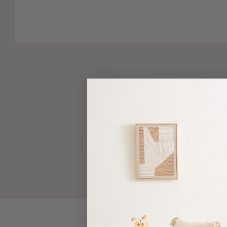
-
Παρεό
Πετσέτες
-
Παρεό
Προβολή
Όλων
Πετσέτες
Ενηλίκων
Παρεό
Καφτάνια
–
Πόντσο
Παιδικές
Πετσέτες
Τσάντες
-
Νεσεσέρ