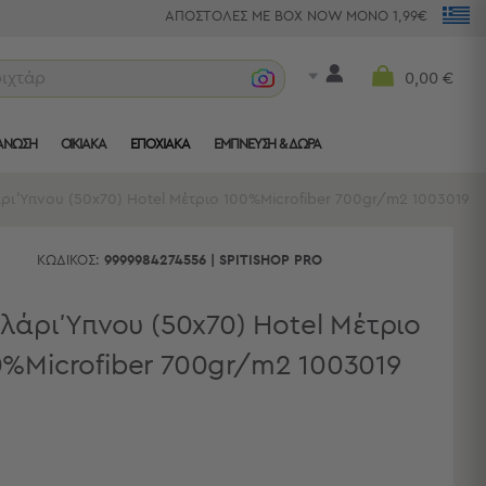
ΑΠΟΣΤΟΛΕΣ ΜΕ BOX NOW ΜΟΝΟ 1,99€
ριχτάρια
0,00 €
ΑΝΩΣΗ
ΟΙΚΙΑΚΑ
ΕΠΟΧΙΑΚΑ
ΈΜΠΝΕΥΣΗ & ΔΏΡΑ
ρι Ύπνου (50x70) Hotel Μέτριο 100%Microfiber 700gr/m2 1003019
ΚΩΔΙΚΌΣ:
9999984274556
|
SPITISHOP PRO
λάρι Ύπνου (50x70) Hotel Μέτριο
0%Microfiber 700gr/m2 1003019