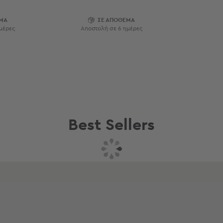
ΜΑ
ΣΕ ΑΠΟΘΕΜΑ
μέρες
Αποστολή σε 6 ημέρες
Best Sellers
Συνδυάστε με
Δείτε επίσης