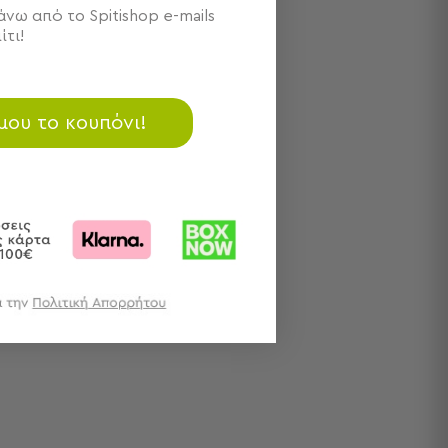
νω από το Spitishop e-mails
ίτι!
 μου το κουπόνι!