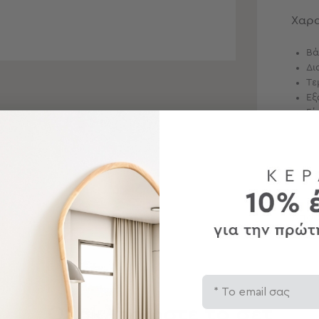
Χαρα
Βά
Δι
Τε
Εξ
Γέ
Περ
Αποσ
Email
Ολοκληρώστε το σετ