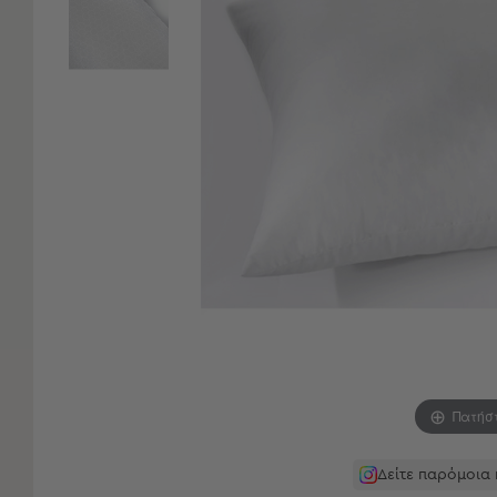
Είδη
Μπάνιου
Οργάνωση
Σπιτιού
Βρεφικά
Παιδικά
Ένδυση
Δωμάτια
Κρεβατοκάμαρα
Σαλόνι
Μπάνιο
Κουζίνα
Βρεφικό
Δωμάτιο
Παιδικό
Δωμάτιο
Πατήσ
Εποχιακά
Δείτε παρόμοια
Πετσέτες