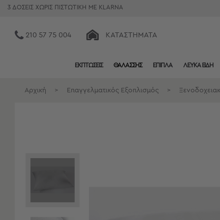
3 ΔΟΣΕΙΣ ΧΩΡΙΣ ΠΙΣΤΩΤΙΚΗ ΜΕ KLARNA
210 57 75 004
ΚΑΤΑΣΤΉΜΑΤΑ
ΕΚΠΤΩΣΕΙΣ
ΘΑΛΑΣΣΗΣ
ΕΠΙΠΛΑ
ΛΕΥΚΑ ΕΙΔΗ
Κατηγορίες
Προβολή
Αρχική
>
Επαγγελματικός Εξοπλισμός
>
Ξενοδοχειακ
Όλων
Σεντόνια
Κουβερλί
Ριχτάρια
Πετσέτες
Κουρτίνες
Χαλιά
Φωτιστικά
Έπιπλα
Διακοσμητικά
Είδη
Κουζίνας