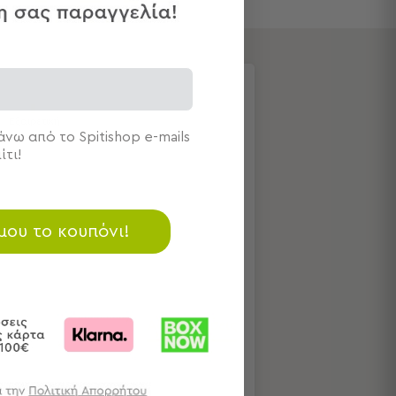
Εξαιρετική
νω από το Spitishop e-mails
ίτι!
 μου το κουπόνι!
Αξιολογήσεις