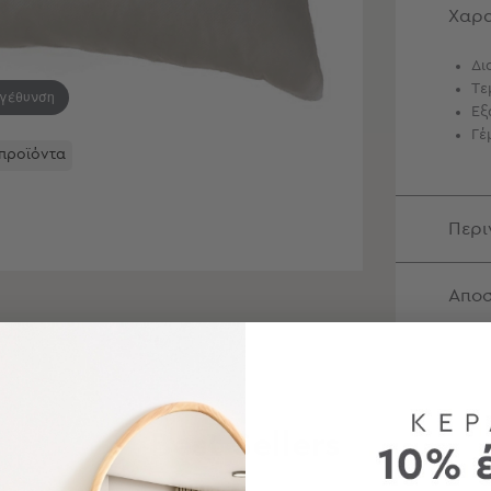
Χαρα
Δι
Τε
εγέθυνση
Εξ
Γέ
 προϊόντα
Περ
Αποσ
Best Sellers