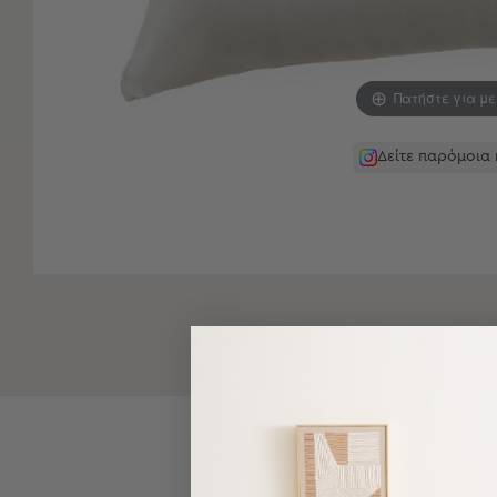
-
Παρεό
Πετσέτες
Πατήστε για μ
-
Παρεό
Προβολή
Δείτε παρόμοια
Όλων
Πετσέτες
Ενηλίκων
Παρεό
Καφτάνια
–
Πόντσο
Παιδικές
Πετσέτες
Τσάντες
-
Νεσεσέρ