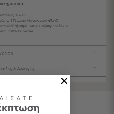
κτηριστικά
αστάσεις: 43x43
μάχια: 1 Γέμισμα Μαξιλαριού 43x43
ωτερικό Ύφασμα: 100% Πολυπροπυλένιο
μιση: 100% Polyester
ιγραφή
τολές & Αλλαγές