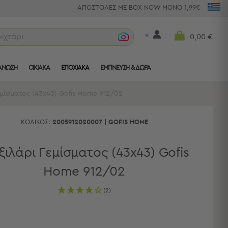
ΑΠΟΣΤΟΛΕΣ ΜΕ BOX NOW ΜΟΝΟ 1,99€
ριχτάρια
0,00 €
ΑΝΩΣΗ
ΟΙΚΙΑΚΑ
ΕΠΟΧΙΑΚΑ
ΈΜΠΝΕΥΣΗ & ΔΏΡΑ
μίσματος (43x43) Gofis Home 912/02
ΚΩΔΙΚΌΣ:
2005912020007
|
GOFIS HOME
ιλάρι Γεμίσματος (43x43) Gofis
Home 912/02
(2)