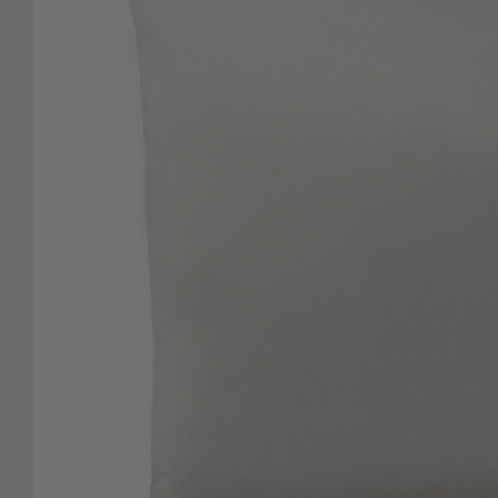
Είδη
Μπάνιου
Οργάνωση
Σπιτιού
Βρεφικά
Παιδικά
Ένδυση
Δωμάτια
Κρεβατοκάμαρα
Σαλόνι
Μπάνιο
Κουζίνα
Βρεφικό
Δωμάτιο
Παιδικό
Δωμάτιο
Εποχιακά
Πετσέτες