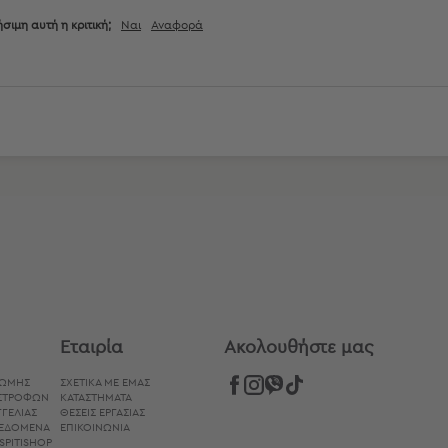
σιμη αυτή η κριτική;
Ναι
Αναφορά
Εταιρία
Aκολουθήστε μας
ΡΩΜΉΣ
ΣΧΕΤΙΚΑ ΜΕ ΕΜΑΣ
ΙΣΤΡΟΦΏΝ
ΚΑΤΑΣΤΗΜΑΤΑ
ΓΕΛΊΑΣ
ΘΕΣΕΙΣ ΕΡΓΑΣΙΑΣ
ΔΕΔΟΜΈΝΑ
ΕΠΙΚΟΙΝΩΝΙΑ
SPITISHOP