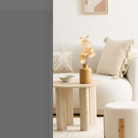
Τσάντες
-
Νεσεσέρ
Τσάντες
New content loaded
Θαλάσσης
4.00
Ίδιο μ
Νεσεσέρ
Παραλίας
Καθόλο
Βασισμένο σε 2 αξιολογήσεις
Σαγιονάρες
Σαγιονάρες
Οι πελάτες μας λένε
Προβολή
Όλων
50% rated this product 4-5 stars
Ανδρικές
Γυναικείες
Παιδικές
Εξοπλισμός
Ταξινόμηση
&
Είδη
Παραλίας