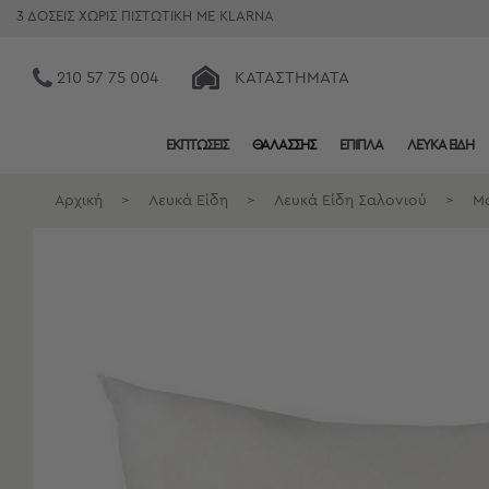
3 ΔΟΣΕΙΣ ΧΩΡΙΣ ΠΙΣΤΩΤΙΚΗ ΜΕ KLARNA
210 57 75 004
ΚΑΤΑΣΤΉΜΑΤΑ
ΕΚΠΤΩΣΕΙΣ
ΘΑΛΑΣΣΗΣ
ΕΠΙΠΛΑ
ΛΕΥΚΑ ΕΙΔΗ
Κατηγορίες
Προβολή
Αρχική
>
Λευκά Είδη
>
Λευκά Είδη Σαλονιού
>
Μα
Όλων
Σεντόνια
Κουβερλί
Ριχτάρια
Πετσέτες
Κουρτίνες
Χαλιά
Φωτιστικά
Έπιπλα
Διακοσμητικά
Είδη
Κουζίνας