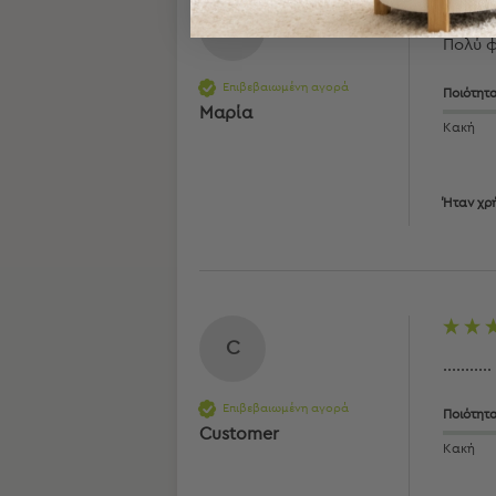
Εξοπλισμός
Μ
&
Πολύ 
Είδη
Επιβεβαιωμένη αγορά
Παραλίας
Ποιότητ
Μαρία
Προβολή
Κακή
Όλων
Ομπρέλες
Θαλάσσης
Ήταν χρή
Σκίαστρα
Παραλίας
Ψάθες
Καρεκλάκια
Παραλίας
C
Είδη
...........
Camping
Επιβεβαιωμένη αγορά
Ποιότητ
Είδη
Customer
Camping
Κακή
Σκηνές
Sleeping