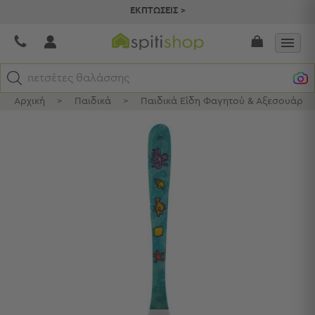
ΕΚΠΤΩΣΕΙΣ >
πετσέτες θαλάσσης
Αρχική
>
Παιδικά
>
Παιδικά Είδη Φαγητού & Αξεσουάρ Σ
Κατηγορίες
Προβολή
Όλων
Σεντόνια
Κουβερλί
Ριχτάρια
Πετσέτες
Κουρτίνες
Χαλιά
Φωτιστικά
Έπιπλα
Διακοσμητικά
Είδη