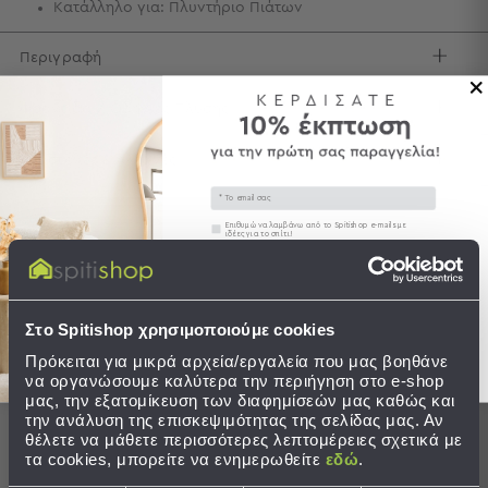
Κατάλληλο για: Πλυντήριο Πιάτων
Τσάντες
-
Περιγραφή
Νεσεσέρ
Τσάντες
Φροντίδα / Οδηγίες Πλύσης
Θαλάσσης
Νεσεσέρ
Αποστολές & Αλλαγές
Παραλίας
Email
Σαγιονάρες
Συγκατάθεση
Επιθυμώ να λαμβάνω από το Spitishop e-mails με
ιδέες για το σπίτι!
Σαγιονάρες
Προβολή
Στείλτε μου το κουπόνι!
Ολοκληρώστε το σετ
Όλων
Ανδρικές
Στο Spitishop χρησιμοποιούμε cookies
Γυναικείες
Πρόκειται για μικρά αρχεία/εργαλεία που μας βοηθάνε
Παιδικές
να οργανώσουμε καλύτερα την περιήγηση στο e-shop
μας, την εξατομίκευση των διαφημίσεών μας καθώς και
Εξοπλισμός
την ανάλυση της επισκεψιμότητας της σελίδας μας. Αν
θέλετε να μάθετε περισσότερες λεπτομέρειες σχετικά με
&
τα cookies, μπορείτε να ενημερωθείτε
εδώ
.
Είδη