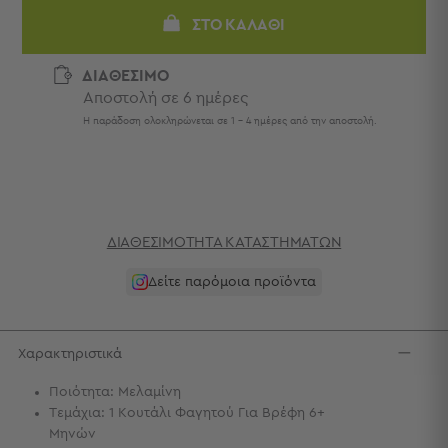
Πετσέτες
ΣΤΟ ΚΑΛΆΘΙ
-
Παρεό
ΔΙΑΘΕΣΙΜΟ
Πετσέτες
Αποστολή σε 6 ημέρες
-
Η παράδοση ολοκληρώνεται σε 1 - 4 ημέρες από την αποστολή.
Παρεό
Προβολή
Όλων
Πετσέτες
Ενηλίκων
ΔΙΑΘΕΣΙΜΌΤΗΤΑ ΚΑΤΑΣΤΗΜΆΤΩΝ
Παρεό
Καφτάνια
Δείτε παρόμοια προϊόντα
–
Πόντσο
Παιδικές
Πετσέτες
Χαρακτηριστικά
Τσάντες
Ποιότητα: Μελαμίνη
Τεμάχια: 1 Κουτάλι Φαγητού Για Βρέφη 6+
-
Μηνών
Νεσεσέρ