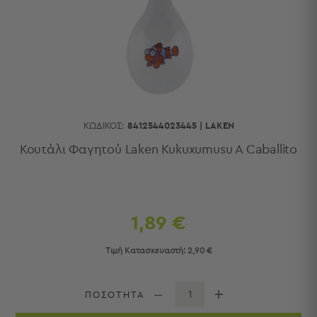
Κουζίνας
Είδη
Μπάνιου
Οργάνωση
Σπιτιού
Βρεφικά
Παιδικά
Ένδυση
ΚΩΔΙΚΌΣ:
8412544023445
|
LAKEN
Δωμάτια
Κουτάλι Φαγητού Laken Kukuxumusu A Caballito
Κρεβατοκάμαρα
Σαλόνι
Μπάνιο
Κουζίνα
1,89 €
Βρεφικό
Δωμάτιο
Τιμή Κατασκευαστή:
2,90 €
Παιδικό
Δωμάτιο
Εποχιακά
ΠΟΣΟΤΗΤΑ