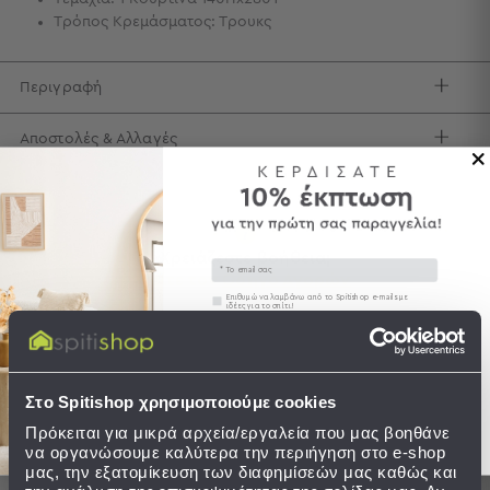
Τρόπος Κρεμάσματος: Τρουκς
Τσάντες
-
Νεσεσέρ
Περιγραφή
Τσάντες
Θαλάσσης
Αποστολές & Αλλαγές
Νεσεσέρ
Παραλίας
Σαγιονάρες
Σαγιονάρες
Χρειάζεστε βοήθεια;
Email
Δείτε τον
Οδηγό Αγορών
Προβολή
Συγκατάθεση
Επιθυμώ να λαμβάνω από το Spitishop e-mails με
Όλων
ιδέες για το σπίτι!
Ανδρικές
Στείλτε μου το κουπόνι!
Γυναικείες
Παιδικές
Στο Spitishop χρησιμοποιούμε cookies
Ολοκληρώστε το σετ
Εξοπλισμός
Πρόκειται για μικρά αρχεία/εργαλεία που μας βοηθάνε
&
να οργανώσουμε καλύτερα την περιήγηση στο e-shop
Είδη
μας, την εξατομίκευση των διαφημίσεών μας καθώς και
SALES