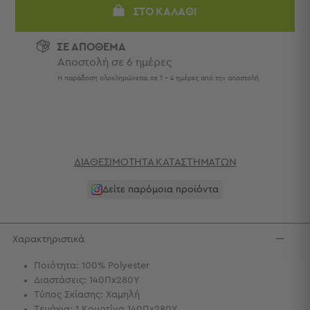
Πετσέτες
ΣΤΟ ΚΑΛΆΘΙ
-
Παρεό
ΣΕ ΑΠΟΘΕΜΑ
Αποστολή σε 6 ημέρες
Πετσέτες
-
Η παράδοση ολοκληρώνεται σε 1 - 4 ημέρες από την αποστολή.
Παρεό
Προβολή
Όλων
Πετσέτες
Ενηλίκων
ΔΙΑΘΕΣΙΜΌΤΗΤΑ ΚΑΤΑΣΤΗΜΆΤΩΝ
Παρεό
Καφτάνια
Δείτε παρόμοια προϊόντα
–
Πόντσο
Παιδικές
Χαρακτηριστικά
Πετσέτες
Ποιότητα: 100% Polyester
Τσάντες
Διαστάσεις: 140Πx280Υ
-
Τύπος Σκίασης: Χαμηλή
Νεσεσέρ
Τεμάχια: 1 Κουρτίνα 140Πx280Υ