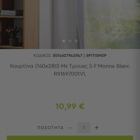
Κουζίνας
Είδη
Μπάνιου
Οργάνωση
Σπιτιού
Βρεφικά
Παιδικά
Ένδυση
ΚΩΔΙΚΌΣ:
3014627942947
|
SPITISHOP
Δωμάτια
Κουρτίνα (140x280) Με Τρουκς S-F Monna Blanc
R91697001VL
Κρεβατοκάμαρα
Σαλόνι
Μπάνιο
Κουζίνα
Βρεφικό
10,99 €
Δωμάτιο
Παιδικό
Δωμάτιο
ΠΟΣΟΤΗΤΑ
Εποχιακά