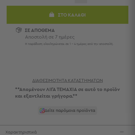
Πετσέτες
-
ΣΤΟ ΚΑΛΆΘΙ
Παρεό
Πετσέτες
ΣΕ ΑΠΟΘΕΜΑ
-
Αποστολή σε 7 ημέρες
Παρεό
Η παράδοση ολοκληρώνεται σε 1 - 4 ημέρες από την αποστολή.
Προβολή
Όλων
Πετσέτες
Ενηλίκων
Παρεό
Καφτάνια
ΔΙΑΘΕΣΙΜΌΤΗΤΑ ΚΑΤΑΣΤΗΜΆΤΩΝ
–
**Απομένουν ΛΙΓΑ ΤΕΜΑΧΙΑ σε αυτό το προϊόν
Πόντσο
και εξαντλείται γρήγορα.**
Παιδικές
Πετσέτες
Δείτε παρόμοια προϊόντα
Τσάντες
-
Νεσεσέρ
Χαρακτηριστικά