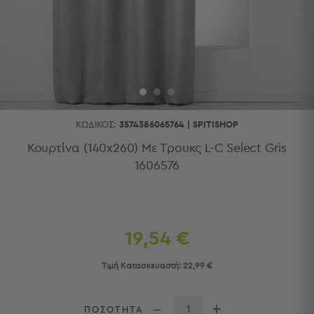
Κουζίνας
Είδη
Μπάνιου
Οργάνωση
Σπιτιού
Βρεφικά
Παιδικά
Ένδυση
ΚΩΔΙΚΌΣ:
3574386065764
|
SPITISHOP
Δωμάτια
Κουρτίνα (140x260) Με Τρουκς L-C Select Gris
1606576
Κρεβατοκάμαρα
Σαλόνι
Μπάνιο
Κουζίνα
Βρεφικό
19,54 €
Δωμάτιο
Παιδικό
Τιμή Κατασκευαστή:
22,99 €
Δωμάτιο
Εποχιακά
ΠΟΣΟΤΗΤΑ