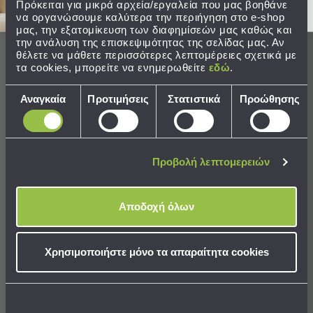
Παραλίας
Πρόκειται για μικρά αρχεία/εργαλεία που μας βοηθάνε
να οργανώσουμε καλύτερα την περιήγηση στο e-shop
Εξοπλισμός
μας, την εξατομίκευση των διαφημίσεών μας καθώς και
την ανάλυση της επισκεψιμότητας της σελίδας μας. Αν
&
Ολοκληρώστε το σετ
θέλετε να μάθετε περισσότερες λεπτομέρειες σχετικά με
Είδη
τα cookies, μπορείτε να ενημερωθείτε
εδώ
.
Παραλίας
SALES
Προβολή
Επιλογή
Αναγκαία
Προτιμήσεις
Στατιστικά
Προώθησης
Όλων
συγκατάθεσης
Ομπρέλες
Θαλάσσης
Σκίαστρα
Προβολή λεπτομερειών
Παραλίας
Ψάθες
Καρεκλάκια
Αποδοχή όλων
Παραλίας
Κουρτίνα (140x260) Με
Κουρτίνα (140x260) Με
Είδη
Τρουκς L-C Select Anthracite
Τρουκς L-C Select Lin
Χρησιμοποιήστε μόνο τα απαραίτητα cookies
Camping
22,99 €
19,54 €
Είδη
Camping
Τιμή Κατασκευαστή:
22,99 €
Σκηνές