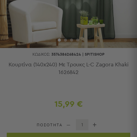
Κουζίνας
Είδη
Μπάνιου
Οργάνωση
Σπιτιού
Βρεφικά
Παιδικά
Ένδυση
ΚΩΔΙΚΌΣ:
3574386268424
|
SPITISHOP
Δωμάτια
Κουρτίνα (140x240) Με Τρουκς L-C Zagora Khaki
1626842
Κρεβατοκάμαρα
Σαλόνι
Μπάνιο
Κουζίνα
Βρεφικό
15,99 €
Δωμάτιο
Παιδικό
Δωμάτιο
ΠΟΣΟΤΗΤΑ
Εποχιακά