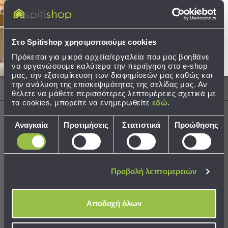
Τρόπος Κρεμάσματος: Τρουκς
Τσάντες
Στείλτε μου το κουπόνι!
-
Νεσεσέρ
Περιγραφή
Στο Spitishop χρησιμοποιούμε cookies
Τσάντες
Πρόκειται για μικρά αρχεία/εργαλεία που μας βοηθάνε
Θαλάσσης
Φροντίδα / Οδηγίες Πλύσης
να οργανώσουμε καλύτερα την περιήγηση στο e-shop
Νεσεσέρ
μας, την εξατομίκευση των διαφημίσεών μας καθώς και
Παραλίας
την ανάλυση της επισκεψιμότητας της σελίδας μας. Αν
Αποστολές & Αλλαγές
θέλετε να μάθετε περισσότερες λεπτομέρειες σχετικά με
Σαγιονάρες
τα cookies, μπορείτε να ενημερωθείτε
εδώ
.
Σαγιονάρες
Επιλογή
Αναγκαία
Προτιμήσεις
Στατιστικά
Προώθησης
Προβολή
συγκατάθεσης
Όλων
Χρειάζεστε βοήθεια;
Ανδρικές
Δείτε τον
Οδηγό Αγορών
Γυναικείες
Προβολή λεπτομερειών
Παιδικές
Εξοπλισμός
Αποδοχή όλων
&
Best Sellers
Είδη