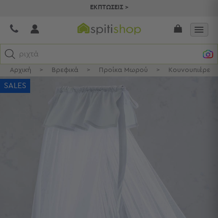
ΕΚΠΤΩΣΕΙΣ >
ριχτάρια
Αρχική
>
Βρεφικά
>
Προίκα Μωρού
>
Κουνουπιέρες 
Κατηγορίες
SALES
Προβολή
Όλων
Σεντόνια
Κουβερλί
Ριχτάρια
Πετσέτες
Κουρτίνες
Χαλιά
Φωτιστικά
Έπιπλα
Διακοσμητικά
Είδη