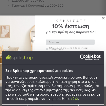
Διαστάσεις: 200x600
Τεμάχια: 1 Κουνουπιέρα 200x600
Τσάντες
-
Νεσεσέρ
Περιγραφή
Τσάντες
Θαλάσσης
Νεσεσέρ
Αποστολές & Αλλαγές
Παραλίας
Email
Σαγιονάρες
Συγκατάθεση
Επιθυμώ να λαμβάνω από το Spitishop e-mails με
ιδέες για το σπίτι!
Σαγιονάρες
Στείλτε μου το κουπόνι!
Προβολή
Ολοκληρώστε το σετ
Όλων
Στο Spitishop χρησιμοποιούμε cookies
Ανδρικές
SALES
Γυναικείες
Πρόκειται για μικρά αρχεία/εργαλεία που μας βοηθάνε
να οργανώσουμε καλύτερα την περιήγηση στο e-shop
Παιδικές
μας, την εξατομίκευση των διαφημίσεών μας καθώς και
την ανάλυση της επισκεψιμότητας της σελίδας μας. Αν
Εξοπλισμός
θέλετε να μάθετε περισσότερες λεπτομέρειες σχετικά με
&
τα cookies, μπορείτε να ενημερωθείτε
εδώ
.
Είδη