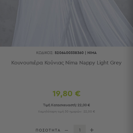
Κουζίνας
Είδη
Μπάνιου
Οργάνωση
Σπιτιού
Βρεφικά
Παιδικά
Ένδυση
ΚΩΔΙΚΌΣ:
5206400338360
|
NIMA
Δωμάτια
Κουνουπιέρα Κούνιας Nima Nappy Light Grey
Κρεβατοκάμαρα
Σαλόνι
Μπάνιο
Κουζίνα
19,80 €
Βρεφικό
Δωμάτιο
Τιμή Κατασκευαστή:
22,00 €
Παιδικό
Χαμηλότερη τιμή 30 ημερών:
22,00 €
Δωμάτιο
Εποχιακά
ΠΟΣΟΤΗΤΑ