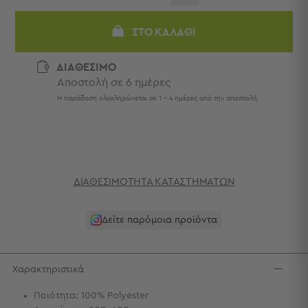
Πετσέτες
-
ΣΤΟ ΚΑΛΆΘΙ
Παρεό
Πετσέτες
ΔΙΑΘΕΣΙΜΟ
-
Αποστολή σε 6 ημέρες
Παρεό
Η παράδοση ολοκληρώνεται σε 1 - 4 ημέρες από την αποστολή.
Προβολή
Όλων
Πετσέτες
Ενηλίκων
Παρεό
ΔΙΑΘΕΣΙΜΌΤΗΤΑ ΚΑΤΑΣΤΗΜΆΤΩΝ
Καφτάνια
–
Πόντσο
Δείτε παρόμοια προϊόντα
Παιδικές
Πετσέτες
Τσάντες
Χαρακτηριστικά
-
Ποιότητα: 100% Polyester
Νεσεσέρ