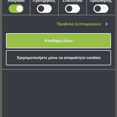
Αναγκαία
Προτιμήσεις
Στατιστικά
Προώθησης
Παραλίας
συγκατάθεσης
Εξοπλισμός
Κουνουπιέρα Καροτσιού
&
Kiokids 1911
Είδη
Προβολή λεπτομερειών
Παραλίας
8,90 €
Προβολή
Όλων
Αποδοχή όλων
Ομπρέλες
Θαλάσσης
ΣΕ ΑΠΟΘΕΜΑ
Αποστολή σε 6 ημέρες
Σκίαστρα
Χρησιμοποιήστε μόνο τα απαραίτητα cookies
Παραλίας
Ψάθες
Καρεκλάκια
Παραλίας
ΣΤΟ ΚΑΛΑΘΙ
Είδη
Camping
Best Sellers
Είδη
Camping
Σκηνές