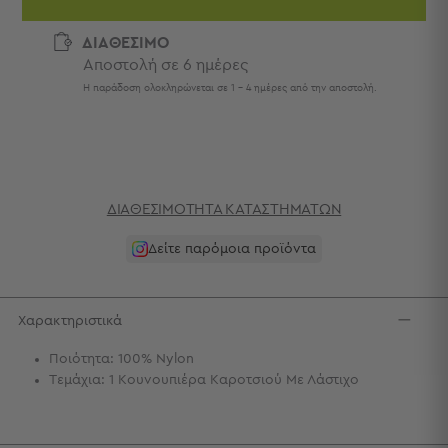
Πετσέτες
-
ΔΙΑΘΕΣΙΜΟ
Παρεό
Αποστολή σε 6 ημέρες
Πετσέτες
Η παράδοση ολοκληρώνεται σε 1 - 4 ημέρες από την αποστολή.
-
Παρεό
Προβολή
Όλων
Πετσέτες
ΔΙΑΘΕΣΙΜΌΤΗΤΑ ΚΑΤΑΣΤΗΜΆΤΩΝ
Ενηλίκων
Παρεό
Δείτε παρόμοια προϊόντα
Καφτάνια
–
Πόντσο
Χαρακτηριστικά
Παιδικές
Πετσέτες
Ποιότητα: 100% Nylon
Τεμάχια: 1 Κουνουπιέρα Καροτσιού Με Λάστιχο
Τσάντες
-
Νεσεσέρ