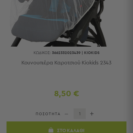
Κουζίνας
Είδη
Μπάνιου
Οργάνωση
Σπιτιού
Βρεφικά
Παιδικά
Ένδυση
ΚΩΔΙΚΌΣ:
3662332023439
|
KIOKIDS
Δωμάτια
Κουνουπιέρα Καροτσιού Kiokids 2343
Κρεβατοκάμαρα
Σαλόνι
Μπάνιο
Κουζίνα
8,50 €
Βρεφικό
Δωμάτιο
Παιδικό
ΠΟΣΟΤΗΤΑ
Δωμάτιο
Εποχιακά
ΣΤΟ ΚΑΛΆΘΙ