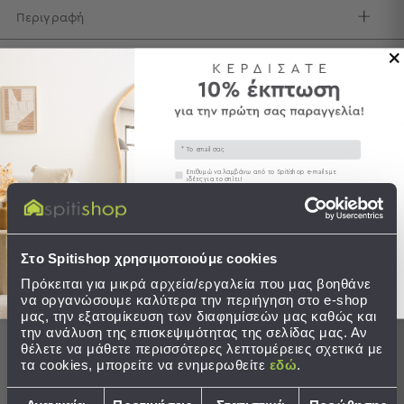
Περιγραφή
Τσάντες
-
Φροντίδα / Οδηγίες Πλύσης
Νεσεσέρ
Τσάντες
Θαλάσσης
Αποστολές & Αλλαγές
Νεσεσέρ
Παραλίας
Email
Συγκατάθεση
Επιθυμώ να λαμβάνω από το Spitishop e-mails με
Σαγιονάρες
ιδέες για το σπίτι!
Ολοκληρώστε το σετ
Σαγιονάρες
Στείλτε μου το κουπόνι!
Προβολή
Όλων
Στο Spitishop χρησιμοποιούμε cookies
BEST SELLER
Ανδρικές
Πρόκειται για μικρά αρχεία/εργαλεία που μας βοηθάνε
Γυναικείες
να οργανώσουμε καλύτερα την περιήγηση στο e-shop
Παιδικές
μας, την εξατομίκευση των διαφημίσεών μας καθώς και
την ανάλυση της επισκεψιμότητας της σελίδας μας. Αν
Εξοπλισμός
θέλετε να μάθετε περισσότερες λεπτομέρειες σχετικά με
τα cookies, μπορείτε να ενημερωθείτε
εδώ
.
&
Είδη
Επιλογή